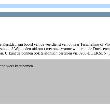
te Kerstdag aan boord van de veerdienst van of naar Terschelling of V
stboom? Wij bieden uitkomst met onze warme wintertip: de Doeksencade
gbaar. U kunt de bonnen ook telefonisch bestellen via 0900-DOEKSEN 
sland weer kerstbomen.