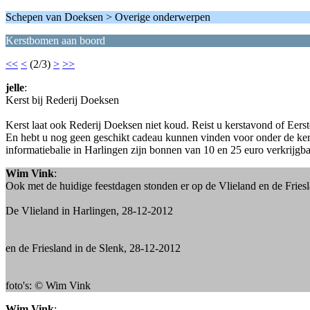
Schepen van Doeksen > Overige onderwerpen
Kerstbomen aan boord
<<
<
(2/3)
>
>>
jelle
:
Kerst bij Rederij Doeksen
Kerst laat ook Rederij Doeksen niet koud. Reist u kerstavond of Eers
En hebt u nog geen geschikt cadeau kunnen vinden voor onder de ker
informatiebalie in Harlingen zijn bonnen van 10 en 25 euro verkrij
Wim Vink
:
Ook met de huidige feestdagen stonden er op de Vlieland en de Frie
De Vlieland in Harlingen, 28-12-2012
en de Friesland in de Slenk, 28-12-2012
foto's: © Wim Vink
Wim Vink
: