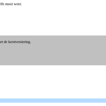
elfs mooi weer.
 de kerstversiering.