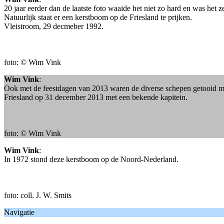
20 jaar eerder dan de laatste foto waaide het niet zo hard en was het z
Natuurlijk staat er een kerstboom op de Friesland te prijken.
Vleistroom, 29 decmeber 1992.
foto: © Wim Vink
Wim Vink
:
Ook met de feestdagen van 2013 waren de diverse schepen getooid met
Friesland op 31 december 2013 met een bekende kapitein.
foto: © Wim Vink
Wim Vink
:
In 1972 stond deze kerstboom op de Noord-Nederland.
foto: coll. J. W. Smits
Navigatie