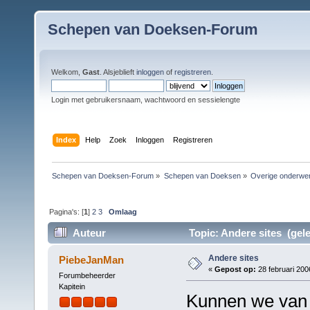
Schepen van Doeksen-Forum
Welkom,
Gast
. Alsjeblieft
inloggen
of
registreren
.
Login met gebruikersnaam, wachtwoord en sessielengte
Index
Help
Zoek
Inloggen
Registreren
Schepen van Doeksen-Forum
»
Schepen van Doeksen
»
Overige onderwe
Pagina's: [
1
]
2
3
Omlaag
Auteur
Topic: Andere sites (gel
Andere sites
PiebeJanMan
«
Gepost op:
28 februari 200
Forumbeheerder
Kapitein
Kunnen we van d