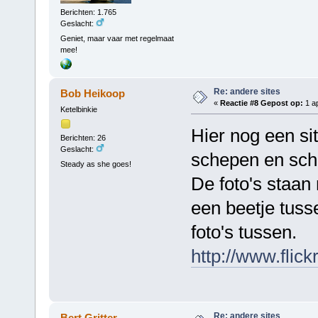
Berichten: 1.765
Geslacht:
Geniet, maar vaar met regelmaat
mee!
Re: andere sites
Bob Heikoop
«
Reactie #8 Gepost op:
1 ap
Ketelbinkie
Hier nog een si
Berichten: 26
Geslacht:
schepen en sch
Steady as she goes!
De foto's staan
een beetje tuss
foto's tussen.
http://www.flick
Re: andere sites
Bert Gritter