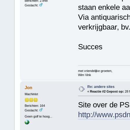
Berichten: 2.848
staan enkele aar
Geslacht:
Via antiquarisc
verkrijgbaar, bv
Succes
met vriendelijke groeten,
Wim Vink
Re: andere sites
Jon
«
Reactie #2 Gepost op:
28 f
Machinist
Site over de PS
Berichten: 164
Geslacht:
http://www.psdn
Geen golf te hoog...