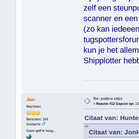
zelf een steunp
scanner en een
(zo kan iedeeen
tugspottersforu
kun je het alle
Shipplotter heb
Groeten
Re: andere sites
Jon
«
Reactie #12 Gepost op:
23
Machinist
Citaat van: Hunte
Berichten: 164
Geslacht:
Citaat van: Jon
Geen golf te hoog...