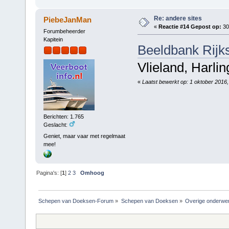
Re: andere sites
PiebeJanMan
«
Reactie #14 Gepost op:
30
Forumbeheerder
Kapitein
Beeldbank Rijk
Vlieland, Harli
«
Laatst bewerkt op: 1 oktober 2016,
Berichten: 1.765
Geslacht:
Geniet, maar vaar met regelmaat
mee!
Pagina's: [
1
]
2
3
Omhoog
Schepen van Doeksen-Forum
»
Schepen van Doeksen
»
Overige onderwe