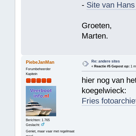
-
Site van Hans
Groeten,
Marten.
Re: andere sites
PiebeJanMan
«
Reactie #5 Gepost op:
1 ma
Forumbeheerder
Kapitein
hier nog van het
koegelwieck:
Fries fotoarchie
Berichten: 1.765
Geslacht:
Geniet, maar vaar met regelmaat