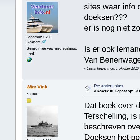
sites waar info
doeksen???
er is nog niet z
Berichten: 1.765
Geslacht:
Is er ook iemand
Geniet, maar vaar met regelmaat
mee!
Van Benenwagen
«
Laatst bewerkt op: 1 oktober 2016,
Re: andere sites
Wim Vink
«
Reactie #1 Gepost op:
28 f
Kapitein
Dat boek over d
Terschelling, is 
beschreven over
Doeksen het pos