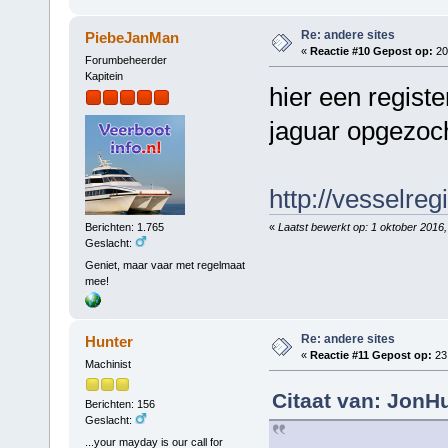
Re: andere sites
PiebeJanMan
«
Reactie #10 Gepost op:
20 
Forumbeheerder
Kapitein
hier een registe
jaguar opgezoch
http://vesselreg
«
Laatst bewerkt op: 1 oktober 2016,
Berichten: 1.765
Geslacht:
Geniet, maar vaar met regelmaat
mee!
Re: andere sites
Hunter
«
Reactie #11 Gepost op:
23 
Machinist
Citaat van: JonH
Berichten: 156
Geslacht:
...your mayday is our call for