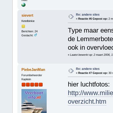
mee!
Re: andere sites
sievert
«
Reactie #6 Gepost op:
2 ma
Ketelbinkie
Type maar eens 
Berichten: 24
Geslacht:
de Lemmerbote
ook in overvloed
«
Laatst bewerkt op: 2 maart 2006, 1
Re: andere sites
PiebeJanMan
«
Reactie #7 Gepost op:
30 m
Forumbeheerder
Kapitein
hier luchtfotos:
http://www.milie
overzicht.htm