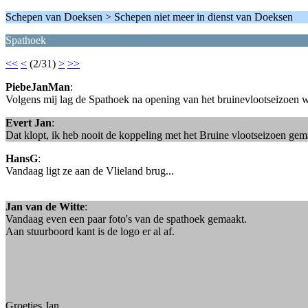
Schepen van Doeksen > Schepen niet meer in dienst van Doeksen
Spathoek
<<
<
(2/31)
>
>>
PiebeJanMan
:
Volgens mij lag de Spathoek na opening van het bruinevlootseizoen w
Evert Jan
:
Dat klopt, ik heb nooit de koppeling met het Bruine vlootseizoen gem
HansG
:
Vandaag ligt ze aan de Vlieland brug...
Jan van de Witte
:
Vandaag even een paar foto's van de spathoek gemaakt.
Aan stuurboord kant is de logo er al af.
Groetjes Jan