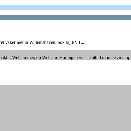
el vaker niet in Willemshaven, ook bij EVT...?
aakt... Wel jammer, op Webcam Harlingen was ie altijd mooi te zien op