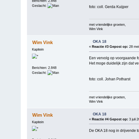
Berichten: 2.848
Geslacht:
foto: coll. Gerda Kuijper
met vriendelijke groeten,
Wim Vink
OKA 18
Wim Vink
«
Reactie #3 Gepost op:
28 mei
Kapitein
Een vervolg op voorgaande foto
Het moge duidelijk zijn dat ve
Berichten: 2.848
Geslacht:
foto: coll. Johan Potharst
met vriendelijke groeten,
Wim Vink
OKA 18
Wim Vink
«
Reactie #4 Gepost op:
3 juli 
Kapitein
De OKA 18 nog in drijvende t