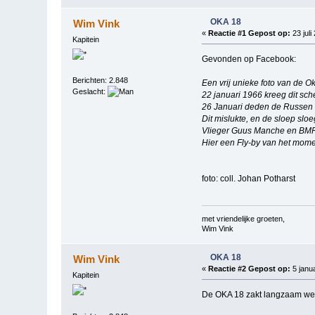
OKA 18
Wim Vink
«
Reactie #1 Gepost op:
23 juli
Kapitein
Gevonden op Facebook:
Berichten: 2.848
Een vrij unieke foto van de O
Geslacht:
22 januari 1966 kreeg dit sc
26 Januari deden de Russen e
Dit mislukte, en de sloep slo
Vlieger Guus Manche en BMR
Hier een Fly-by van het mome
foto: coll. Johan Potharst
met vriendelijke groeten,
Wim Vink
OKA 18
Wim Vink
«
Reactie #2 Gepost op:
5 janua
Kapitein
De OKA 18 zakt langzaam weg