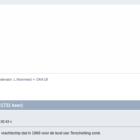
derator:
L.Noorman
) »
OKA 18
1731 keer)
:30:43 »
rachtschip dat in 1966 voor de kust van Terschelling zonk.