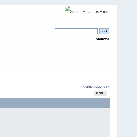
Nieuws:
« vorige
volgende »
PRINT