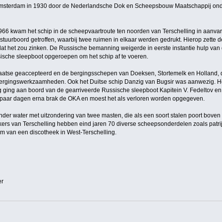
Amsterdam in 1930 door de Nederlandsche Dok en Scheepsbouw Maatschappij on
 1966 kwam het schip in de scheepvaartroute ten noorden van Terschelling in aanv
rboord getroffen, waarbij twee ruimen in elkaar werden gedrukt. Hierop zette de k
 het zou zinken. De Russische bemanning weigerde in eerste instantie hulp van d
sche sleepboot opgeroepen om het schip af te voeren.
plaatse geaccepteerd en de bergingsschepen van Doeksen, Stortemelk en Holland
ergingswerkzaamheden. Ook het Duitse schip Danzig van Bugsir was aanwezig. He
 ging aan boord van de gearriveerde Russische sleepboot Kapitein V. Fedeltov e
 paar dagen erna brak de OKA en moest het als verloren worden opgegeven.
der water met uitzondering van twee masten, die als een soort stalen poort boven
kers van Terschelling hebben eind jaren 70 diverse scheepsonderdelen zoals patri
aam van een discotheek in West-Terschelling.
er