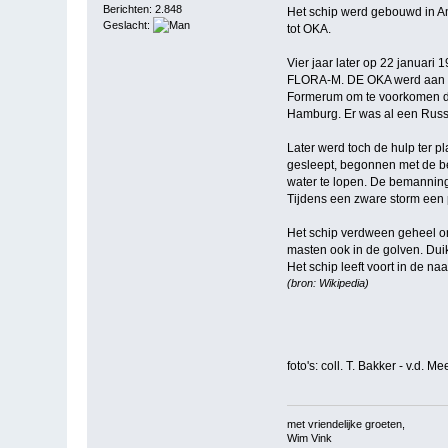
Berichten: 2.848
Het schip werd gebouwd in 
Geslacht:
tot OKA.
Vier jaar later op 22 januari
FLORA-M. DE OKA werd aan stuu
Formerum om te voorkomen dat
Hamburg. Er was al een Russi
Later werd toch de hulp ter 
gesleept, begonnen met de b
water te lopen. De bemanning
Tijdens een zware storm een
Het schip verdween geheel on
masten ook in de golven. Dui
Het schip leeft voort in de n
(bron: Wikipedia)
foto's: coll. T. Bakker - v.d. Me
met vriendelijke groeten,
Wim Vink