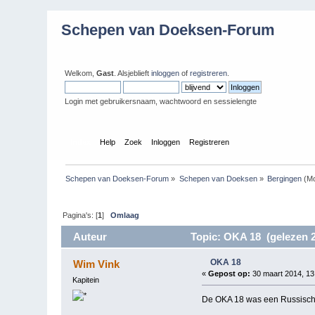
Schepen van Doeksen-Forum
Welkom,
Gast
. Alsjeblieft
inloggen
of
registreren
.
Login met gebruikersnaam, wachtwoord en sessielengte
Index
Help
Zoek
Inloggen
Registreren
Schepen van Doeksen-Forum
»
Schepen van Doeksen
»
Bergingen
(Mo
Pagina's: [
1
]
Omlaag
Auteur
Topic: OKA 18 (gelezen 2
OKA 18
Wim Vink
«
Gepost op:
30 maart 2014, 13
Kapitein
De OKA 18 was een Russisch v