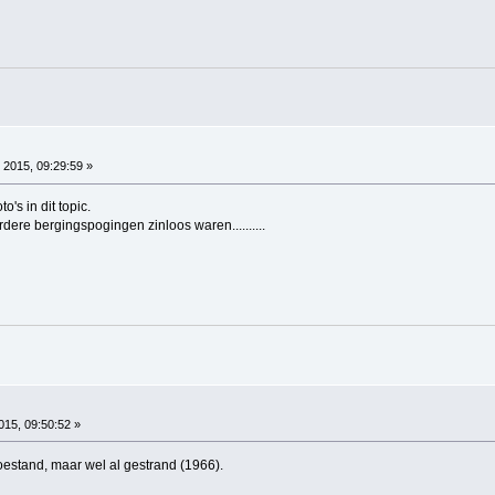
 2015, 09:29:59 »
's in dit topic.
rdere bergingspogingen zinloos waren..........
2015, 09:50:52 »
oestand, maar wel al gestrand (1966).