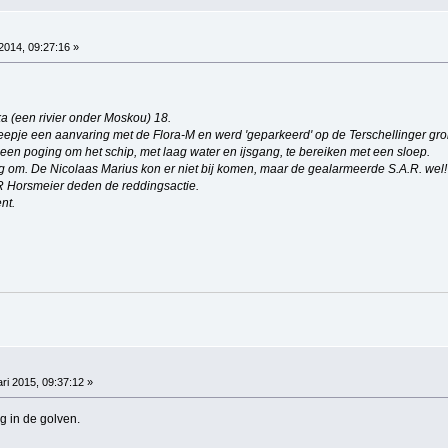
 2014, 09:27:16 »
ka (een rivier onder Moskou) 18.
heepje een aanvaring met de Flora-M en werd 'geparkeerd' op de Terschellinger gr
en poging om het schip, met laag water en ijsgang, te bereiken met een sloep.
eg om. De Nicolaas Marius kon er niet bij komen, maar de gealarmeerde S.A.R. wel!
 Horsmeier deden de reddingsactie.
nt.
ri 2015, 09:37:12 »
 in de golven.