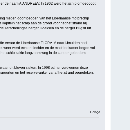
der de naam A.ANDREEV. In 1962 werd het schip omgedoopt
aring met en door toedoen van het Liberiaanse motorschip
apitein het schip aan de grond voor het het strand bij
e Terschellingse berger Doeksen en de berger Bugsir uit
, die ervoor de Liberiaanse FLORA-M naar IJmuiden had
t weer werd echter slechter en de machinekamer begon vol
n het schip zakte langzaam weg in de zanderige bodem.
 water uit bleven steken. In 1998 echter verdwenen deze
jspoorten en het reserve-anker vanaf het strand opgedoken.
Gelogd