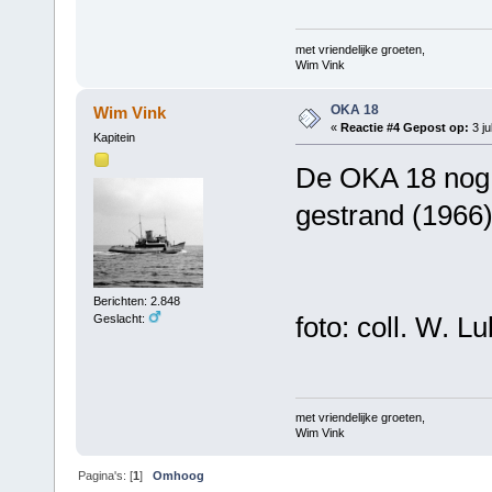
met vriendelijke groeten,
Wim Vink
OKA 18
Wim Vink
«
Reactie #4 Gepost op:
3 ju
Kapitein
De OKA 18 nog i
gestrand (1966)
Berichten: 2.848
foto: coll. W. Lu
Geslacht:
met vriendelijke groeten,
Wim Vink
Pagina's: [
1
]
Omhoog