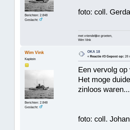
foto: coll. Gerd
Berichten: 2.848
Geslacht:
met vriendelijke groeten,
Wim Vink
OKA 18
Wim Vink
«
Reactie #3 Gepost op:
28 m
Kapitein
Een vervolg op v
Het moge duidel
zinloos waren.....
Berichten: 2.848
Geslacht:
foto: coll. Joha