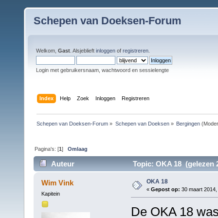
Schepen van Doeksen-Forum
Welkom,
Gast
. Alsjeblieft
inloggen
of
registreren
.
Login met gebruikersnaam, wachtwoord en sessielengte
Index
Help
Zoek
Inloggen
Registreren
Schepen van Doeksen-Forum
»
Schepen van Doeksen
»
Bergingen
(Moder
Pagina's: [
1
]
Omlaag
Auteur
Topic: OKA 18 (gelezen 
OKA 18
Wim Vink
«
Gepost op:
30 maart 2014, 
Kapitein
De OKA 18 was 