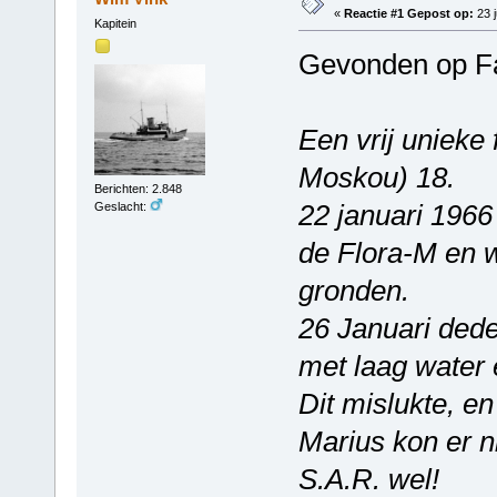
«
Reactie #1 Gepost op:
23 j
Kapitein
Gevonden op F
Een vrij unieke 
Moskou) 18.
Berichten: 2.848
22 januari 1966
Geslacht:
de Flora-M en w
gronden.
26 Januari ded
met laag water 
Dit mislukte, e
Marius kon er n
S.A.R. wel!