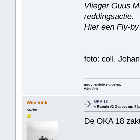
Vlieger Guus 
reddingsactie.
Hier een Fly-b
foto: coll. Joha
met vriendelijke groeten,
Wim Vink
OKA 18
Wim Vink
«
Reactie #2 Gepost op:
5 ja
Kapitein
De OKA 18 zakt