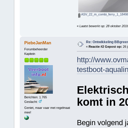
ASV_22_m_combi_ferry_1_18498
«
Laatst bewerkt op: 28 oktober 201
Re: Ontwikkeling BBgree
PiebeJanMan
«
Reactie #2 Gepost op:
26 j
Forumbeheerder
Kapitein
http://www.ovma
testboot-aquali
Elektrisc
Berichten: 1.765
komt in 2
Geslacht:
Geniet, maar vaar met regelmaat
mee!
Begin volgend j