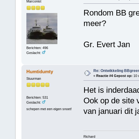
Marconist
Rondom BB green
meer?
Gr. Evert Jan
Berichten: 496
Geslacht:
Re: Ontwikkeling BBgree
Humtidumty
«
Reactie #4 Gepost op:
10 
Stuurman
Het is inderdaad 
Berichten: 531
Ook op de site 
Geslacht:
van januari dit j
schepen met een eigen snoet!
Richard