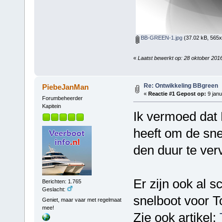
BB-GREEN-1.jpg
(37.02 kB, 565x
«
Laatst bewerkt op: 28 oktober 201
Re: Ontwikkeling BBgreen
PiebeJanMan
«
Reactie #1 Gepost op:
9 janu
Forumbeheerder
Kapitein
Ik vermoed dat 
heeft om de sne
den duur te ver
Er zijn ook al 
Berichten: 1.765
Geslacht:
snelboot voor T
Geniet, maar vaar met regelmaat
mee!
Zie ook artikel: