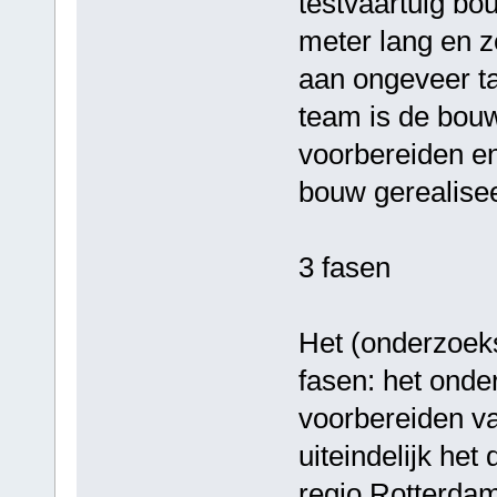
testvaartuig bo
meter lang en z
aan ongeveer ta
team is de bouw
voorbereiden e
bouw gerealise
3 fasen
Het (onderzoeks)
fasen: het onde
voorbereiden v
uiteindelijk het
regio Rotterda