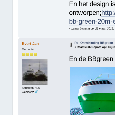
En het design is 
ontworpen;
http
bb-green-20m-e
«
Laatst bewerkt op: 21 maart 2016,
Re: Ontwikkeling BBgreen
Evert Jan
«
Reactie #6 Gepost op:
13 jun
Marconist
En de BBgreen li
Berichten: 496
Geslacht: