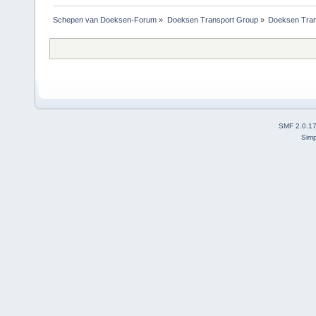
Schepen van Doeksen-Forum
»
Doeksen Transport Group
»
Doeksen Tran
SMF 2.0.1
Simp