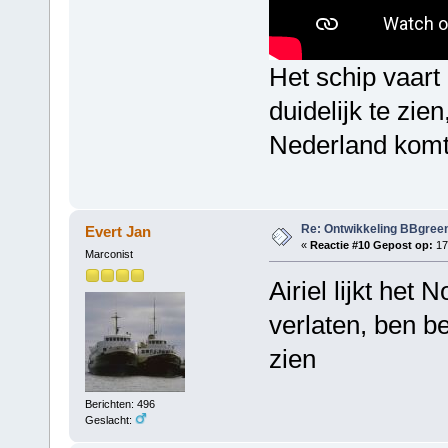
Het schip vaart
duidelijk te zi
Nederland komt.
Re: Ontwikkeling BBgree
Evert Jan
«
Reactie #10 Gepost op:
17 
Marconist
Airiel lijkt het 
verlaten, ben b
zien
Berichten: 496
Geslacht: