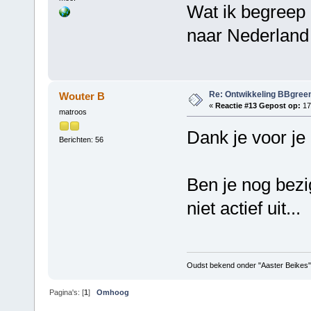
Wat ik begreep i
naar Nederland
Re: Ontwikkeling BBgree
Wouter B
«
Reactie #13 Gepost op:
17
matroos
Dank je voor je
Berichten: 56
Ben je nog bez
niet actief uit...
Oudst bekend onder "Aaster Beikes"
Pagina's: [
1
]
Omhoog