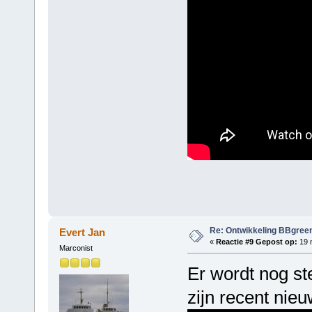
Re: Ontwikkeling BBgree
Evert Jan
«
Reactie #9 Gepost op:
19 m
Marconist
Er wordt nog st
zijn recent nie