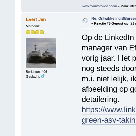
www.avantbrowser.com
» Maak inter
Re: Ontwikkeling BBgree
Evert Jan
«
Reactie #5 Gepost op:
21 m
Marconist
Op de LinkedIn
manager van Ef
vorig jaar. Het 
nog steeds door, 
Berichten: 496
m.i. niet lelijk,
Geslacht:
afbeelding op 
detailering.
https://www.lin
green-asv-taki