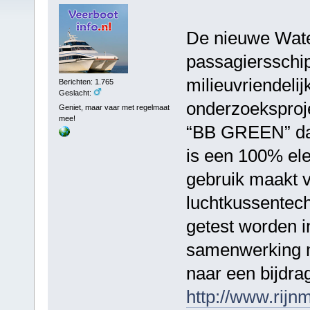
De nieuwe Wate
passagiersschip 
milieuvriendeli
Berichten: 1.765
Geslacht:
onderzoeksproje
Geniet, maar vaar met regelmaat
mee!
“BB GREEN” dat 
is een 100% ele
gebruik maakt v
luchtkussentec
getest worden i
samenwerking m
naar een bijdr
http://www.rijn