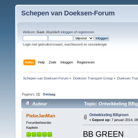
Schepen van Doeksen-Forum
Welkom,
Gast
. Alsjeblieft
inloggen
of
registreren
.
Login met gebruikersnaam, wachtwoord en sessielengte
Index
Help
Zoek
Inloggen
Registreren
Schepen van Doeksen-Forum
»
Doeksen Transport Group
»
Doeksen Tran
Pagina's: [
1
]
Omlaag
Auteur
Topic: Ontwikkeling BBg
Ontwikkeling BBgreen
PiebeJanMan
«
Gepost op:
7 januari 2014, 08
Forumbeheerder
Kapitein
BB GREEN