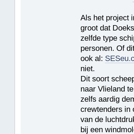
Als het project 
groot dat Doek
zelfde type sch
personen. Of di
ook al:
SESeu.
niet.
Dit soort schee
naar Vlieland t
zelfs aardig dem
crewtenders in 
van de luchtdru
bij een windmo