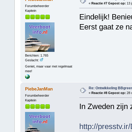
«
Reactie #7 Gepost op:
13 j
Forumbeheerder
Kapitein
Eindelijk! Ben
Eerst gaat ze n
Berichten: 1.765
Geslacht:
Geniet, maar vaar met regelmaat
mee!
Re: Ontwikkeling BBgree
PiebeJanMan
«
Reactie #8 Gepost op:
28 o
Forumbeheerder
Kapitein
In Zweden zijn 
http://presstv.