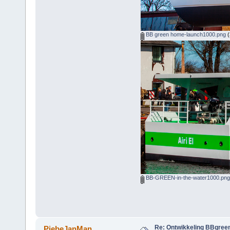
BB green home-launch1000.png
(
BB-GREEN-in-the-water1000.png
Re: Ontwikkeling BBgree
PiebeJanMan