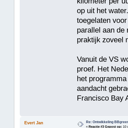
kilometer per uu
op uit het water
toegelaten voor
parallel aan de
praktijk zoveel 
Vanuit de VS wo
proef. Het Nede
het programma 
aandacht gebrac
Francisco Bay 
Re: Ontwikkeling BBgree
Evert Jan
«
Reactie #3 Gepost op:
10 