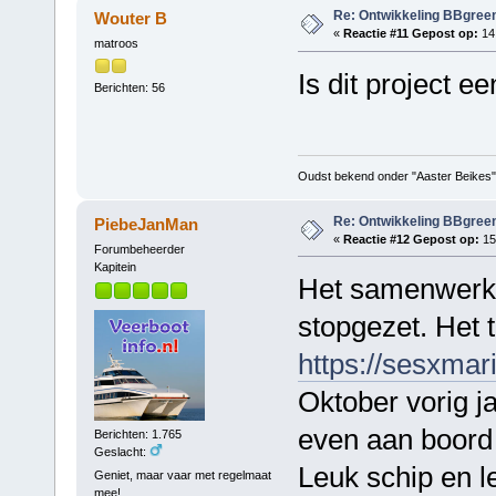
Re: Ontwikkeling BBgree
Wouter B
«
Reactie #11 Gepost op:
14 
matroos
Is dit project 
Berichten: 56
Oudst bekend onder "Aaster Beikes"
Re: Ontwikkeling BBgree
PiebeJanMan
«
Reactie #12 Gepost op:
15
Forumbeheerder
Kapitein
Het samenwerkin
stopgezet. Het 
https://sesxmar
Oktober vorig j
even aan boord 
Berichten: 1.765
Geslacht:
Leuk schip en l
Geniet, maar vaar met regelmaat
mee!