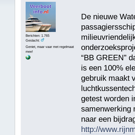
De nieuwe Wate
passagiersschip 
milieuvriendeli
Berichten: 1.765
Geslacht:
onderzoeksproje
Geniet, maar vaar met regelmaat
mee!
“BB GREEN” dat 
is een 100% ele
gebruik maakt v
luchtkussentec
getest worden i
samenwerking m
naar een bijdr
http://www.rijn