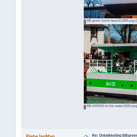
BB green home-launch1000.png
(
BB-GREEN-in-the-water1000.png
Re: Ontwikkeling BBgree
PiebeJanMan