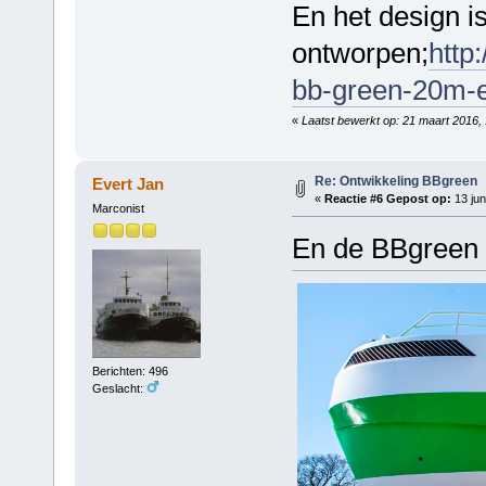
En het design is 
ontworpen;
http
bb-green-20m-e
«
Laatst bewerkt op: 21 maart 2016,
Re: Ontwikkeling BBgreen
Evert Jan
«
Reactie #6 Gepost op:
13 jun
Marconist
En de BBgreen li
Berichten: 496
Geslacht: