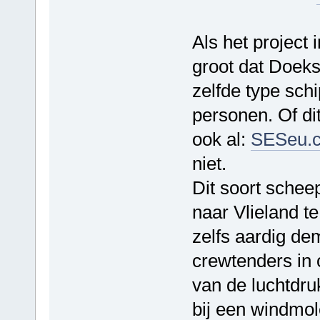
Als het project 
groot dat Doek
zelfde type sch
personen. Of di
ook al:
SESeu.
niet.
Dit soort schee
naar Vlieland t
zelfs aardig dem
crewtenders in 
van de luchtdru
bij een windmo