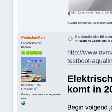
ASV_22_m_combi_ferry_1_18498
«
Laatst bewerkt op: 28 oktober 201
Re: Ontwikkeling BBgree
PiebeJanMan
«
Reactie #2 Gepost op:
26 j
Forumbeheerder
Kapitein
http://www.ovma
testboot-aquali
Elektrisc
Berichten: 1.765
komt in 2
Geslacht:
Geniet, maar vaar met regelmaat
mee!
Begin volgend j