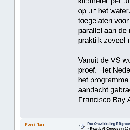
kilometer per uu
op uit het water
toegelaten voor
parallel aan de
praktijk zoveel 
Vanuit de VS wo
proef. Het Nede
het programma 
aandacht gebrac
Francisco Bay 
Re: Ontwikkeling BBgree
Evert Jan
«
Reactie #3 Gepost op:
10 