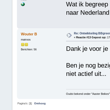
Wat ik begreep i
naar Nederland
Re: Ontwikkeling BBgree
Wouter B
«
Reactie #13 Gepost op:
17
matroos
Dank je voor je
Berichten: 56
Ben je nog bez
niet actief uit...
Oudst bekend onder "Aaster Beikes"
Pagina's: [
1
]
Omhoog