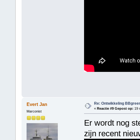
Re: Ontwikkeling BBgree
Evert Jan
«
Reactie #9 Gepost op:
19 m
Marconist
Er wordt nog st
zijn recent nie