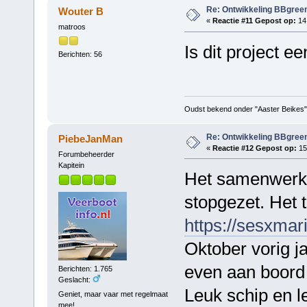
Re: Ontwikkeling BBgree
Wouter B
«
Reactie #11 Gepost op:
14 
matroos
Is dit project 
Berichten: 56
Oudst bekend onder "Aaster Beikes"
Re: Ontwikkeling BBgree
PiebeJanMan
«
Reactie #12 Gepost op:
15
Forumbeheerder
Kapitein
Het samenwerkin
stopgezet. Het 
https://sesxmar
Oktober vorig j
even aan boord 
Berichten: 1.765
Geslacht:
Leuk schip en l
Geniet, maar vaar met regelmaat
mee!