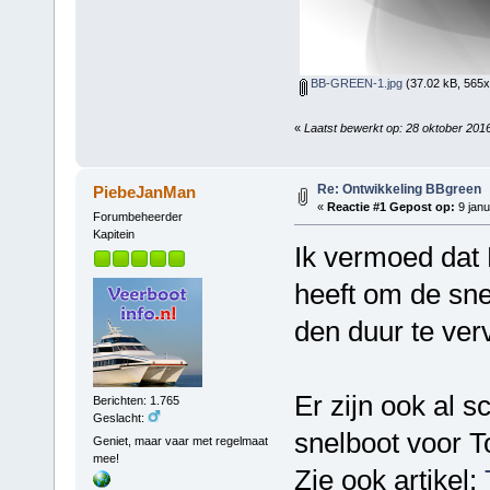
BB-GREEN-1.jpg
(37.02 kB, 565x
«
Laatst bewerkt op: 28 oktober 201
Re: Ontwikkeling BBgreen
PiebeJanMan
«
Reactie #1 Gepost op:
9 janu
Forumbeheerder
Kapitein
Ik vermoed dat 
heeft om de sne
den duur te ver
Er zijn ook al 
Berichten: 1.765
Geslacht:
snelboot voor T
Geniet, maar vaar met regelmaat
mee!
Zie ook artikel: