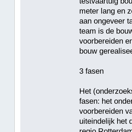
testvaartuig bo
meter lang en z
aan ongeveer ta
team is de bouw
voorbereiden e
bouw gerealise
3 fasen
Het (onderzoeks)
fasen: het onde
voorbereiden v
uiteindelijk het
regio Rotterda