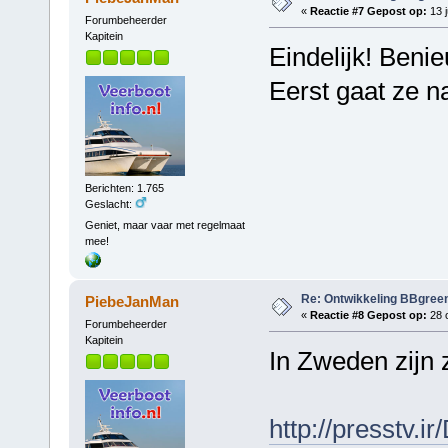
«
Reactie #7 Gepost op:
13 j
Forumbeheerder
Kapitein
Eindelijk! Ben
Eerst gaat ze n
Berichten: 1.765
Geslacht:
Geniet, maar vaar met regelmaat
mee!
Re: Ontwikkeling BBgree
PiebeJanMan
«
Reactie #8 Gepost op:
28 o
Forumbeheerder
Kapitein
In Zweden zijn 
http://presstv.