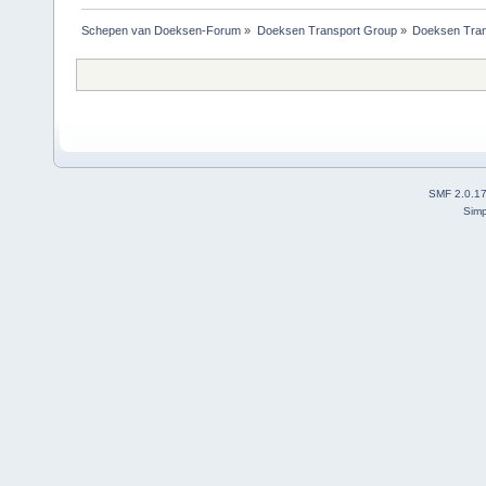
Schepen van Doeksen-Forum
»
Doeksen Transport Group
»
Doeksen Tran
SMF 2.0.1
Simp