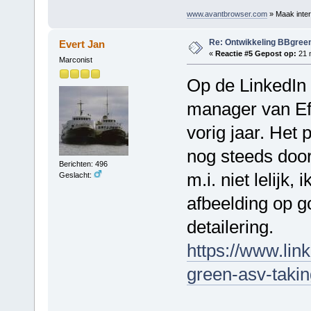
www.avantbrowser.com
» Maak inter
Re: Ontwikkeling BBgree
Evert Jan
«
Reactie #5 Gepost op:
21 m
Marconist
Op de LinkedIn
manager van Ef
vorig jaar. Het 
nog steeds door, 
Berichten: 496
m.i. niet lelijk,
Geslacht:
afbeelding op 
detailering.
https://www.lin
green-asv-taki