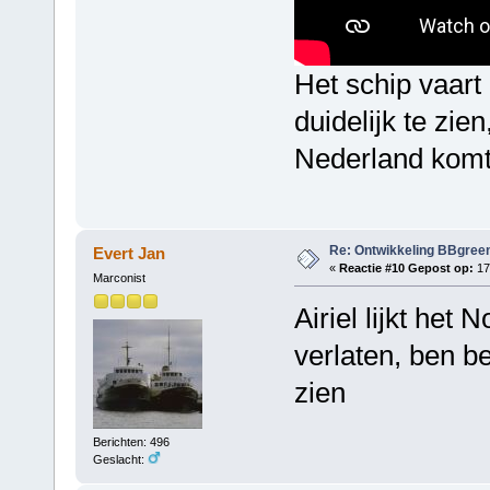
Het schip vaart
duidelijk te zi
Nederland komt.
Re: Ontwikkeling BBgree
Evert Jan
«
Reactie #10 Gepost op:
17 
Marconist
Airiel lijkt het 
verlaten, ben b
zien
Berichten: 496
Geslacht: