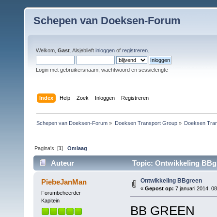
Schepen van Doeksen-Forum
Welkom,
Gast
. Alsjeblieft
inloggen
of
registreren
.
Login met gebruikersnaam, wachtwoord en sessielengte
Index
Help
Zoek
Inloggen
Registreren
Schepen van Doeksen-Forum
»
Doeksen Transport Group
»
Doeksen Tran
Pagina's: [
1
]
Omlaag
Auteur
Topic: Ontwikkeling BBg
Ontwikkeling BBgreen
PiebeJanMan
«
Gepost op:
7 januari 2014, 08
Forumbeheerder
Kapitein
BB GREEN