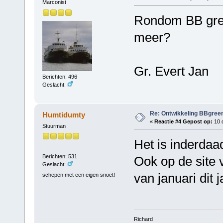
Marconist
Rondom BB green
meer?
Gr. Evert Jan
Berichten: 496
Geslacht:
Re: Ontwikkeling BBgree
Humtidumty
«
Reactie #4 Gepost op:
10 
Stuurman
Het is inderdaad 
Berichten: 531
Ook op de site 
Geslacht:
van januari dit j
schepen met een eigen snoet!
Richard