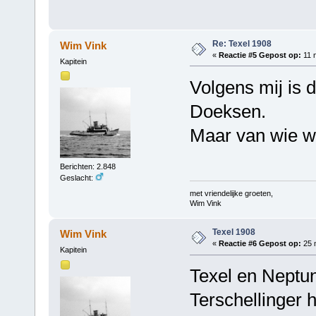
Re: Texel 1908
Wim Vink
«
Reactie #5 Gepost op:
11 
Kapitein
Volgens mij is d
Doeksen.
Maar van wie w
Berichten: 2.848
Geslacht:
met vriendelijke groeten,
Wim Vink
Texel 1908
Wim Vink
«
Reactie #6 Gepost op:
25 m
Kapitein
Texel en Neptun
Terschellinger 