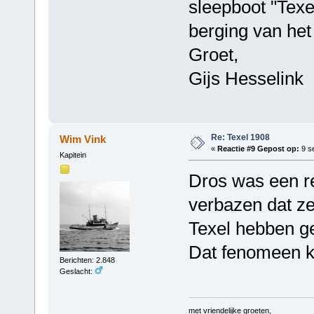
sleepboot "Texe
berging van het 
Groet,
Gijs Hesselink
Re: Texel 1908
Wim Vink
«
Reactie #9 Gepost op:
9 s
Kapitein
Dros was een re
verbazen dat z
Texel hebben g
Dat fenomeen k
Berichten: 2.848
Geslacht:
met vriendelijke groeten,