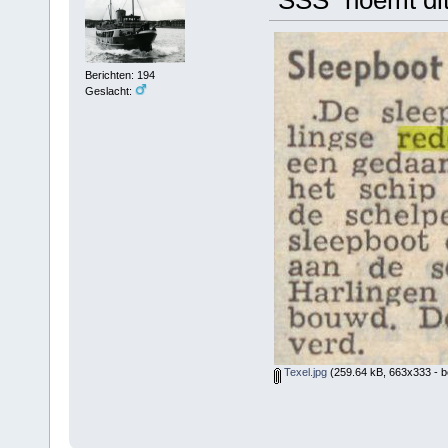
Berichten: 194
Geslacht:
Texel.jpg
(259.64 kB, 663x333 - b