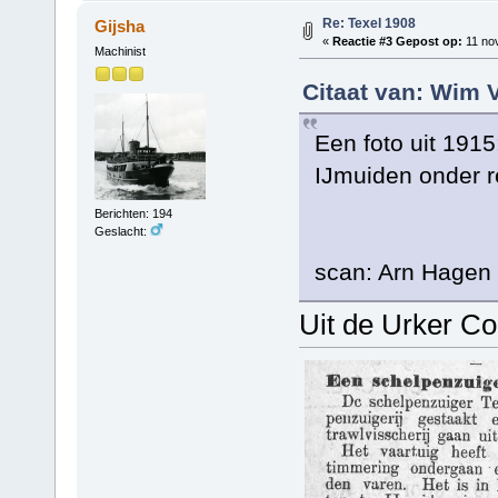
Re: Texel 1908
Gijsha
«
Reactie #3 Gepost op:
11 no
Machinist
Citaat van: Wim 
Een foto uit 1915
IJmuiden onder re
Berichten: 194
Geslacht:
scan: Arn Hagen (
Uit de Urker C