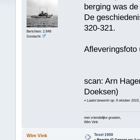
berging was de 
De geschiedenis
320-321.
Berichten: 2.848
Geslacht:
Afleveringsfoto
scan: Arn Hagen 
Doeksen)
«
Laatst bewerkt op: 9 oktober 2015
met vriendelijke groeten,
Wim Vink
Texel 1908
Wim Vink
«
Reactie #1 Gepost op:
9 n