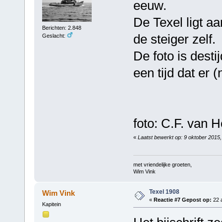
eeuw.
De Texel ligt a
Berichten: 2.848
de steiger zelf.
Geslacht:
De foto is desti
een tijd dat er 
foto: C.F. van H
«
Laatst bewerkt op: 9 oktober 2015
met vriendelijke groeten,
Wim Vink
Texel 1908
Wim Vink
«
Reactie #7 Gepost op:
22 a
Kapitein