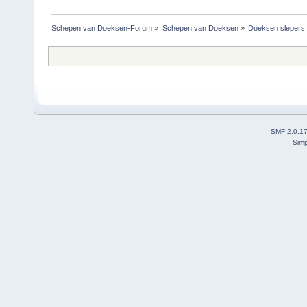
Schepen van Doeksen-Forum
»
Schepen van Doeksen
»
Doeksen slepers
SMF 2.0.1
Simp