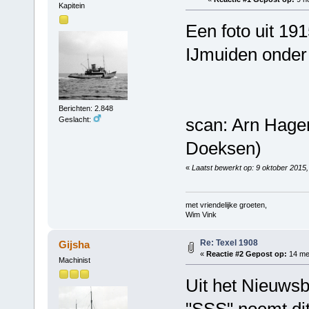
Kapitein
Een foto uit 191
IJmuiden onder 
Berichten: 2.848
scan: Arn Hagen 
Geslacht:
Doeksen)
«
Laatst bewerkt op: 9 oktober 2015
met vriendelijke groeten,
Wim Vink
Re: Texel 1908
Gijsha
«
Reactie #2 Gepost op:
14 mei
Machinist
Uit het Nieuwsb
"SSS" noemt dit 