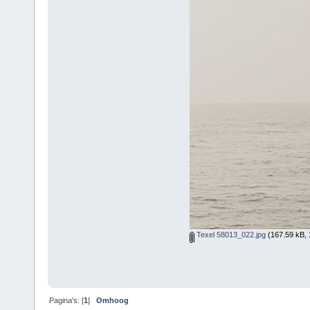
Texel 58013_022.jpg
(167.59 kB, 
Pagina's: [
1
]
Omhoog