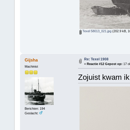
Texel 58013_021.jpg
(202.9 kB, 1
Re: Texel 1908
Gijsha
«
Reactie #12 Gepost op:
17 ok
Machinist
Zojuist kwam ik
Berichten: 194
Geslacht: