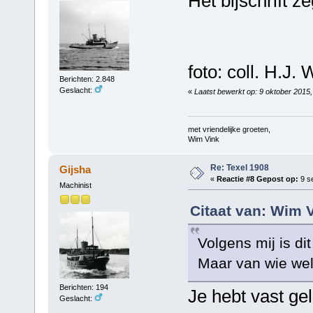
Het bijschrift z
foto: coll. H.J. 
Berichten: 2.848
Geslacht:
«
Laatst bewerkt op: 9 oktober 2015
met vriendelijke groeten,
Wim Vink
Re: Texel 1908
Gijsha
«
Reactie #8 Gepost op:
9 s
Machinist
Citaat van: Wim 
Volgens mij is di
Maar van wie we
Berichten: 194
Je hebt vast ge
Geslacht: