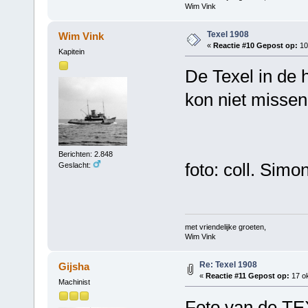
Wim Vink
Texel 1908
Wim Vink
«
Reactie #10 Gepost op:
10
Kapitein
De Texel in de 
kon niet missen
Berichten: 2.848
foto: coll. Simo
Geslacht:
met vriendelijke groeten,
Wim Vink
Re: Texel 1908
Gijsha
«
Reactie #11 Gepost op:
17 ok
Machinist
Foto van de TEX