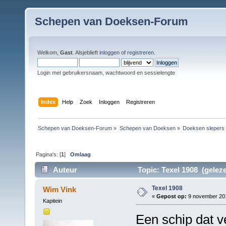
Schepen van Doeksen-Forum
Welkom,
Gast
. Alsjeblieft
inloggen
of
registreren
.
Login met gebruikersnaam, wachtwoord en sessielengte
Index
Help
Zoek
Inloggen
Registreren
Schepen van Doeksen-Forum
»
Schepen van Doeksen
»
Doeksen slepers
Pagina's: [
1
]
Omlaag
Auteur
Topic: Texel 1908 (gelez
Texel 1908
Wim Vink
«
Gepost op:
9 november 201
Kapitein
Een schip dat ve