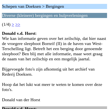
Schepen van Doeksen > Bergingen
Diverse (kleinere) bergingen en hulpverleningen
(1/4)
>
>>
Donald v.d. Horst
:
Wie kan informatie geven over het zeilschip, dat hier naast
de vroegere sleepboot Bornrif (II) in de haven van West-
Terschelling ligt. Betreft het een berging door genoemde
sleepboot? Ben blij met alle informatie, maar weet graag
de naam van het zeilschip en een mogelijk jaartal.
Bijgevoegde foto's zijn afkomstig uit het archief van
Rederij Doeksen.
Hoop dat het lukt wat meer te weten te komen over deze
foto's.
Donald van der Horst
Donald v.d. Horst
: