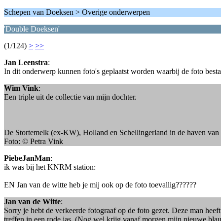
Schepen van Doeksen > Overige onderwerpen
'Double Doeksen'
(1/124)
>
>>
Jan Leenstra
:
In dit onderwerp kunnen foto's geplaatst worden waarbij de foto best
Wim Vink
:
Een triple uit de collectie van mijn dochter.
De Stortemelk (ex-KW), Holland en Schellingerland in de haven va
Foto: © Petra Vink
PiebeJanMan
:
ik was bij het KNRM station:
EN Jan van de witte heb je mij ook op de foto toevallig??????
Jan van de Witte
:
Sorry je hebt de verkeerde fotograaf op de foto gezet. Deze man heeft
treffen in een rode jas. (Nog wel krijg vanaf morgen mijn nieuwe bla