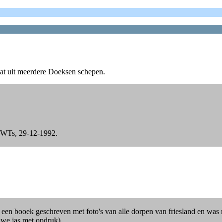
aat uit meerdere Doeksen schepen.
n WTs, 29-12-1992.
 een booek geschreven met foto's van alle dorpen van friesland en was 
uwe jas met opdruk).