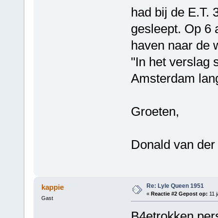
had bij de E.T.
gesleept. Op 6
haven naar de 
"In het verslag 
Amsterdam lang
Groeten,
Donald van der
Re: Lyle Queen 1951
kappie
«
Reactie #2 Gepost op:
11 j
Gast
B4etrokken pers