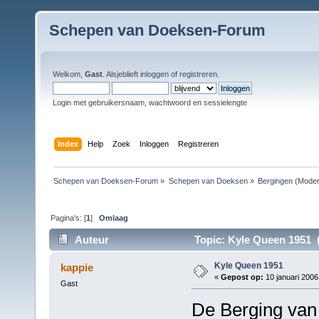
Schepen van Doeksen-Forum
Welkom,
Gast
. Alsjeblieft
inloggen
of
registreren
.
Login met gebruikersnaam, wachtwoord en sessielengte
Index
Help
Zoek
Inloggen
Registreren
Schepen van Doeksen-Forum
»
Schepen van Doeksen
»
Bergingen
(Moder
Pagina's: [
1
]
Omlaag
Auteur
Topic: Kyle Queen 1951 (
Kyle Queen 1951
kappie
«
Gepost op:
10 januari 2006
Gast
De Berging van