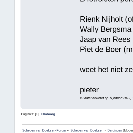
Rienk Nijholt (o
Wally Bergsma
Jaap van Rees
Piet de Boer (m
weet het niet z
pieter
«
Laatst bewerkt op: 9 januari 2012,
Pagina's: [
1
]
Omhoog
Schepen van Doeksen-Forum
»
Schepen van Doeksen
»
Bergingen
(Moder