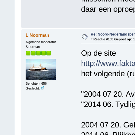
daar een oproep
Re: Noord-Nederland (ber
L.Noorman
«
Reactie #183 Gepost op:
1
Algemene moderator
Stuurman
Op de site
http://www.fak
het volgende (r
Berichten: 656
Geslacht:
"2004 07 20. A
"2014 06. Tydlig
2004 07 20. Ge
2014 06. Blijkba