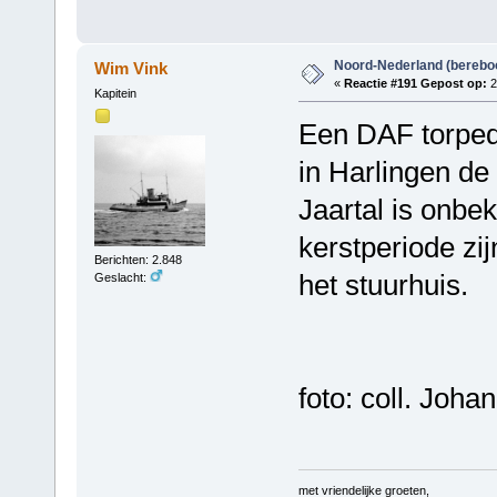
Noord-Nederland (berebo
Wim Vink
«
Reactie #191 Gepost op:
2
Kapitein
Een DAF torpedo
in Harlingen de
Jaartal is onbe
kerstperiode zi
Berichten: 2.848
het stuurhuis.
Geslacht:
foto: coll. Joh
met vriendelijke groeten,