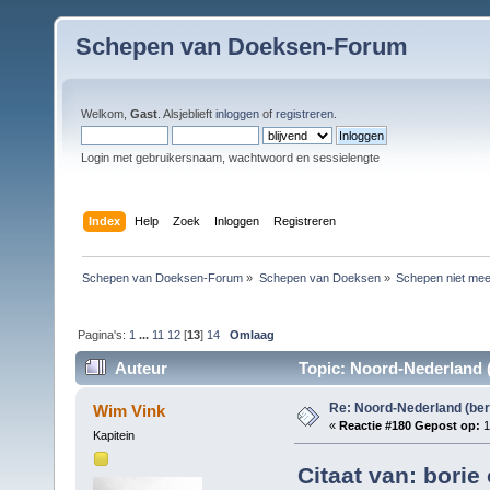
Schepen van Doeksen-Forum
Welkom,
Gast
. Alsjeblieft
inloggen
of
registreren
.
Login met gebruikersnaam, wachtwoord en sessielengte
Index
Help
Zoek
Inloggen
Registreren
Schepen van Doeksen-Forum
»
Schepen van Doeksen
»
Schepen niet mee
Pagina's:
1
...
11
12
[
13
]
14
Omlaag
Auteur
Topic: Noord-Nederland (
Re: Noord-Nederland (ber
Wim Vink
«
Reactie #180 Gepost op:
1
Kapitein
Citaat van: borie