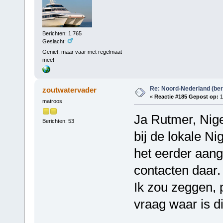
Berichten: 1.765
Geslacht:
Geniet, maar vaar met regelmaat
mee!
Re: Noord-Nederland (ber
zoutwatervader
«
Reactie #185 Gepost op:
1
matroos
Ja Rutmer, Niger
Berichten: 53
bij de lokale N
het eerder aan
contacten daar.
Ik zou zeggen, p
vraag waar is di