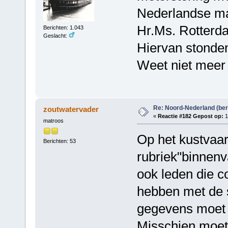
Nederlandse ma
Hr.Ms. Rotterda
Berichten: 1.043
Geslacht:
Hiervan stonden
Weet niet meer 
Re: Noord-Nederland (ber
zoutwatervader
«
Reactie #182 Gepost op:
1
matroos
Op het kustvaar
Berichten: 53
rubriek"binnenv
ook leden die c
hebben met de s
gegevens moet d
Misschien moet