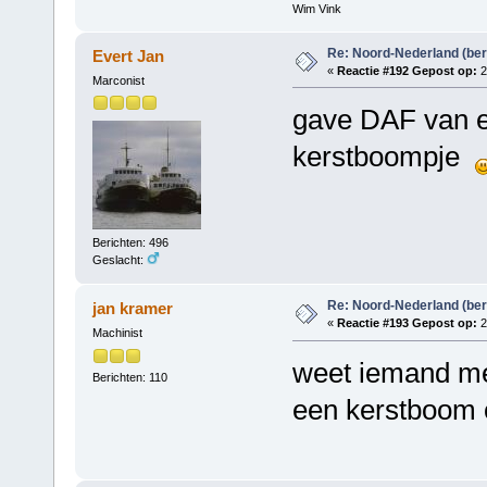
Wim Vink
Re: Noord-Nederland (ber
Evert Jan
«
Reactie #192 Gepost op:
2
Marconist
gave DAF van e
kerstboompje
Berichten: 496
Geslacht:
Re: Noord-Nederland (ber
jan kramer
«
Reactie #193 Gepost op:
2
Machinist
weet iemand mee
Berichten: 110
een kerstboom