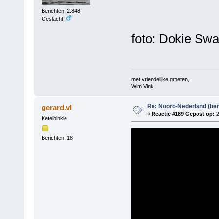
Berichten: 2.848
Geslacht:
foto: Dokie Swa
met vriendelijke groeten,
Wim Vink
Re: Noord-Nederland (ber
gerard.vl
«
Reactie #189 Gepost op:
2
Ketelbinkie
Berichten: 18