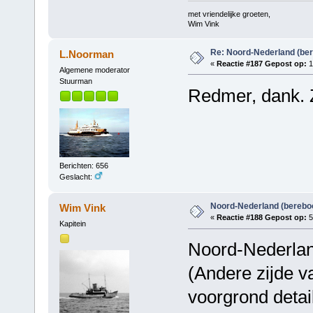
met vriendelijke groeten,
Wim Vink
Re: Noord-Nederland (ber
L.Noorman
«
Reactie #187 Gepost op:
1
Algemene moderator
Stuurman
Redmer, dank. 
Berichten: 656
Geslacht:
Noord-Nederland (berebo
Wim Vink
«
Reactie #188 Gepost op:
5
Kapitein
Noord-Nederland
(Andere zijde v
voorgrond detai