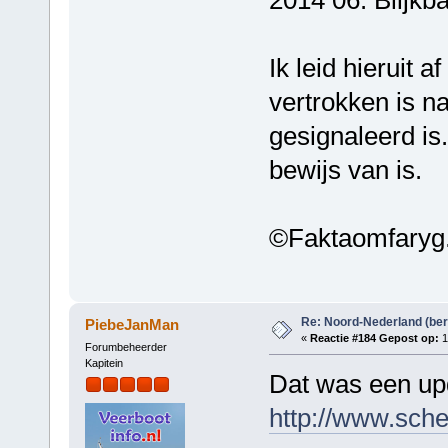
Ik leid hieruit a
vertrokken is n
gesignaleerd is
bewijs van is.
©Faktaomfaryg
Re: Noord-Nederland (ber
PiebeJanMan
«
Reactie #184 Gepost op:
1
Forumbeheerder
Kapitein
Dat was een upd
http://www.sch