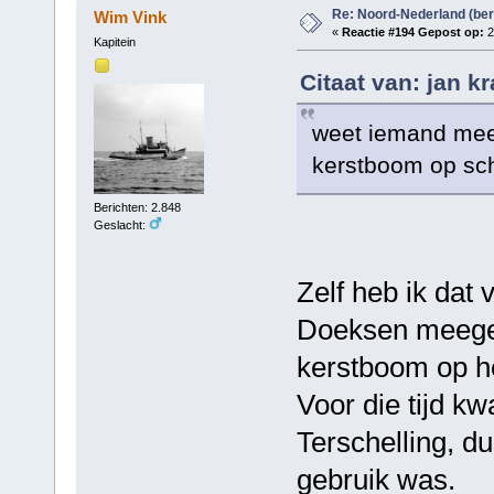
Re: Noord-Nederland (ber
Wim Vink
«
Reactie #194 Gepost op:
2
Kapitein
Citaat van: jan k
weet iemand meer
kerstboom op sc
Berichten: 2.848
Geslacht:
Zelf heb ik dat v
Doeksen meegema
kerstboom op he
Voor die tijd kw
Terschelling, du
gebruik was.