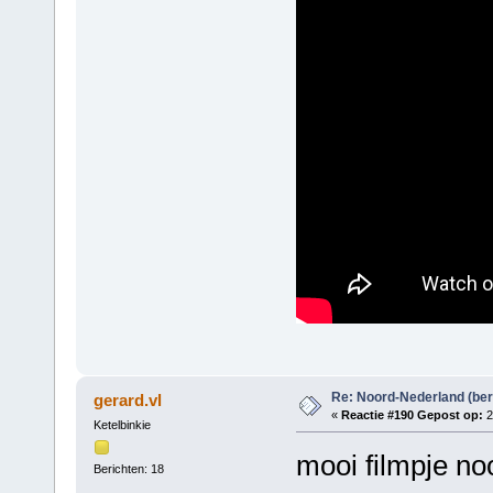
Re: Noord-Nederland (ber
gerard.vl
«
Reactie #190 Gepost op:
2
Ketelbinkie
mooi filmpje no
Berichten: 18