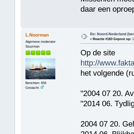
daar een oproep
Re: Noord-Nederland (ber
L.Noorman
«
Reactie #183 Gepost op:
1
Algemene moderator
Stuurman
Op de site
http://www.fak
het volgende (r
Berichten: 656
Geslacht:
"2004 07 20. A
"2014 06. Tydlig
2004 07 20. Ge
2014 06. Blijkba