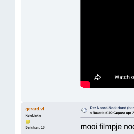
Re: Noord-Nederland (ber
gerard.vl
«
Reactie #190 Gepost op:
2
Ketelbinkie
mooi filmpje no
Berichten: 18