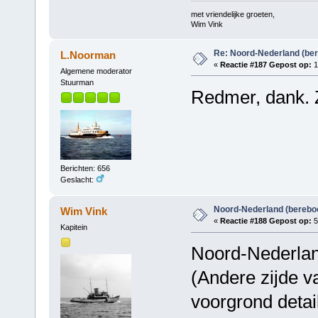
met vriendelijke groeten,
Wim Vink
Re: Noord-Nederland (ber
L.Noorman
«
Reactie #187 Gepost op:
1
Algemene moderator
Stuurman
Redmer, dank. 
Berichten: 656
Geslacht:
Noord-Nederland (berebo
Wim Vink
«
Reactie #188 Gepost op:
5
Kapitein
Noord-Nederland
(Andere zijde v
voorgrond detai