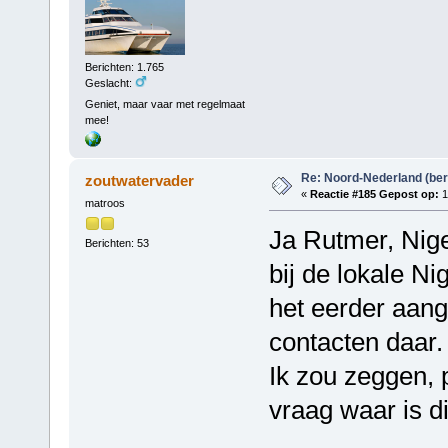
Berichten: 1.765
Geslacht:
Geniet, maar vaar met regelmaat
mee!
Re: Noord-Nederland (ber
zoutwatervader
«
Reactie #185 Gepost op:
1
matroos
Ja Rutmer, Niger
Berichten: 53
bij de lokale N
het eerder aan
contacten daar.
Ik zou zeggen, p
vraag waar is di