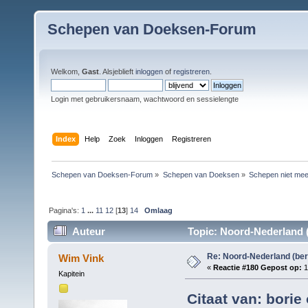
Schepen van Doeksen-Forum
Welkom,
Gast
. Alsjeblieft
inloggen
of
registreren
.
Login met gebruikersnaam, wachtwoord en sessielengte
Index
Help
Zoek
Inloggen
Registreren
Schepen van Doeksen-Forum
»
Schepen van Doeksen
»
Schepen niet mee
Pagina's:
1
...
11
12
[
13
]
14
Omlaag
Auteur
Topic: Noord-Nederland (
Re: Noord-Nederland (ber
Wim Vink
«
Reactie #180 Gepost op:
1
Kapitein
Citaat van: borie