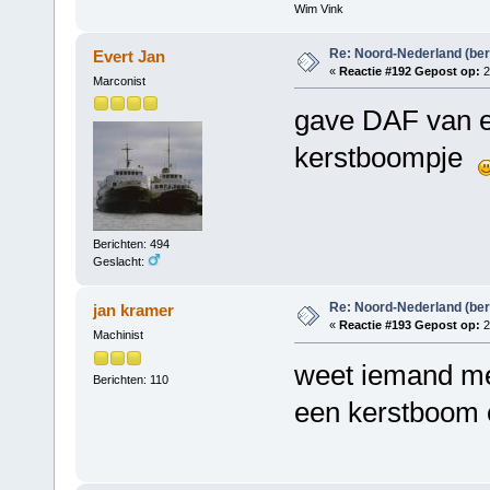
Wim Vink
Re: Noord-Nederland (ber
Evert Jan
«
Reactie #192 Gepost op:
2
Marconist
gave DAF van e
kerstboompje
Berichten: 494
Geslacht:
Re: Noord-Nederland (ber
jan kramer
«
Reactie #193 Gepost op:
2
Machinist
weet iemand mee
Berichten: 110
een kerstboom