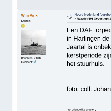
Noord-Nederland (berebo
Wim Vink
«
Reactie #191 Gepost op:
2
Kapitein
Een DAF torpedo
in Harlingen de
Jaartal is onbe
kerstperiode zi
Berichten: 2.848
het stuurhuis.
Geslacht:
foto: coll. Joh
met vriendelijke groeten,