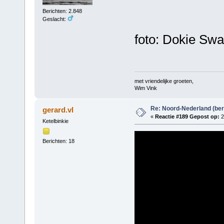
Berichten: 2.848
Geslacht:
foto: Dokie Swa
met vriendelijke groeten,
Wim Vink
Re: Noord-Nederland (ber
gerard.vl
«
Reactie #189 Gepost op:
2
Ketelbinkie
Berichten: 18