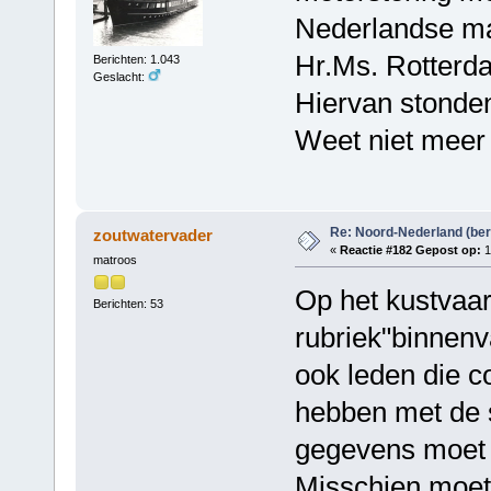
Nederlandse ma
Hr.Ms. Rotterda
Berichten: 1.043
Geslacht:
Hiervan stonden
Weet niet meer 
Re: Noord-Nederland (ber
zoutwatervader
«
Reactie #182 Gepost op:
1
matroos
Op het kustvaar
Berichten: 53
rubriek"binnenv
ook leden die c
hebben met de s
gegevens moet d
Misschien moet