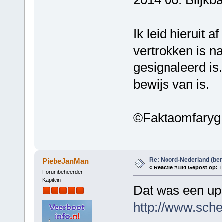
Ik leid hieruit a
vertrokken is n
gesignaleerd is
bewijs van is.
©Faktaomfaryg
Re: Noord-Nederland (ber
PiebeJanMan
«
Reactie #184 Gepost op:
1
Forumbeheerder
Kapitein
Dat was een upd
http://www.sch