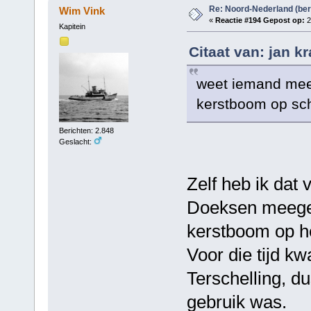
Re: Noord-Nederland (ber
Wim Vink
«
Reactie #194 Gepost op:
2
Kapitein
Citaat van: jan k
weet iemand meer
kerstboom op sc
Berichten: 2.848
Geslacht:
Zelf heb ik dat v
Doeksen meegema
kerstboom op he
Voor die tijd kw
Terschelling, du
gebruik was.