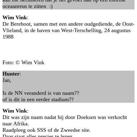
oceaanreus te zitten :)
Wim Vink
:
De Bereboot, samen met een andere oudgediende, de Oost-
Vlieland, in de haven van West-Terschelling, 24 augustus
1988
Foto: © Wim Vink
Hunter
:
Jan,
Is de NN veranderd is van naam??
of is dit in een eerder stadium??
Wim Vink
:
Dit was zijn naam nadat hij door Doeksen was verkocht
naar Afrika.
Raadpleeg ook SSS of de Zweedse site.
Daar staat alles precies te lezen.