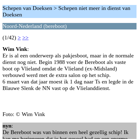
Schepen van Doeksen > Schepen niet meer in dienst van
Doeksen
Noord-Nederland (bereboot)
(1/42)
>
>>
Wim Vink
:
Er is al een onderwerp als pakjesboot, maar in de normale
dienst nog niet. Begin 1988 voer de Bereboot als vaste
boot op Vlieland omdat de Vlieland (ex-Midsland)
verbouwd werd met de extra salon op het schip.
6 maart van dat jaar moest ik 1 dag naar Ts en legde in de
Blauwe Slenk de NN vast op de Vlielanddienst.
Foto: © Wim Vink
nyn
:
De Bereboot was van binnen een heel gezellig schip! Ik
kan me herinneren dat je het gevoel had op een enorme