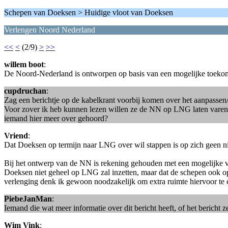
Schepen van Doeksen > Huidige vloot van Doeksen
Verlengen Noord Nederland
<<
<
(2/9)
>
>>
willem boot
:
De Noord-Nederland is ontworpen op basis van een mogelijke toekom
cupdruchan
:
Zag een berichtje op de kabelkrant voorbij komen over het aanpassen
Voor zover ik heb kunnen lezen willen ze de NN op LNG laten varen
iemand hier meer over gehoord?
Vriend
:
Dat Doeksen op termijn naar LNG over wil stappen is op zich geen n
Bij het ontwerp van de NN is rekening gehouden met een mogelijke 
Doeksen niet geheel op LNG zal inzetten, maar dat de schepen ook op 
verlenging denk ik gewoon noodzakelijk om extra ruimte hiervoor te 
PiebeJanMan
:
Iemand die wat meer informatie over dit bericht heeft, of het bericht ze
Wim Vink
: