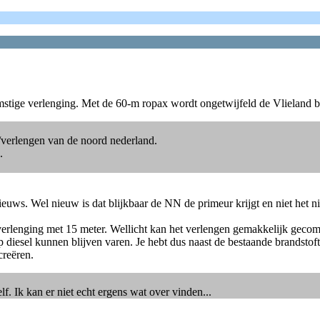
stige verlenging. Met de 60-m ropax wordt ongetwijfeld de Vlieland b
/verlengen van de noord nederland.
.
ieuws. Wel nieuw is dat blijkbaar de NN de primeur krijgt en niet he
verlenging met 15 meter. Wellicht kan het verlengen gemakkelijk ge
diesel kunnen blijven varen. Je hebt dus naast de bestaande brandstof
creëren.
lf. Ik kan er niet echt ergens wat over vinden...