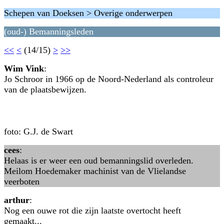
Schepen van Doeksen > Overige onderwerpen
(oud-) Bemanningsleden
<<
<
(14/15)
>
>>
Wim Vink
:
Jo Schroor in 1966 op de Noord-Nederland als controleur
van de plaatsbewijzen.
foto: G.J. de Swart
cees
:
Helaas is er weer een oud bemanningslid overleden.
Meilom Hoedemaker machinist van de Vlielandse
veerboten
arthur
:
Nog een ouwe rot die zijn laatste overtocht heeft
gemaakt...