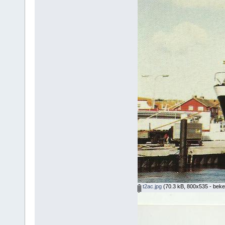
t2ac.jpg
(70.3 kB, 800x535 - beke