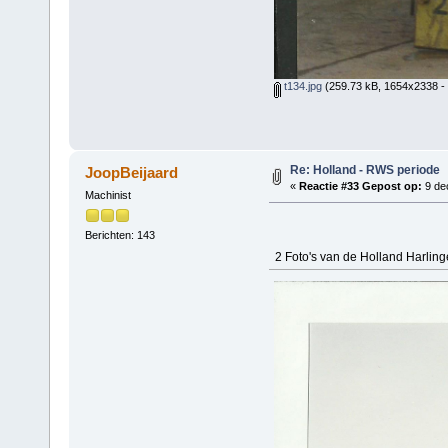
t134.jpg
(259.73 kB, 1654x2338 -
Re: Holland - RWS periode
JoopBeijaard
«
Reactie #33 Gepost op:
9 de
Machinist
Berichten: 143
2 Foto's van de Holland Harling