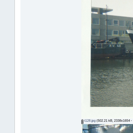
t128.jpg
(502.21 kB, 2338x1654 -