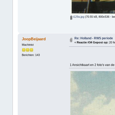
t129a.jpg
(70.55 kB, 800x536 - be
Re: Holland - RWS periode
JoopBeijaard
«
Reactie #34 Gepost op:
20 fe
Machinist
Berichten: 143
1 Ansichtkaart en 2 foto's van d