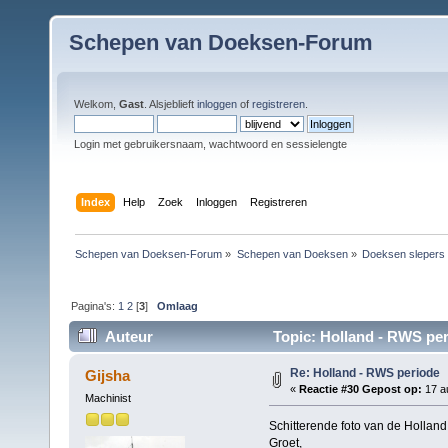
Schepen van Doeksen-Forum
Welkom,
Gast
. Alsjeblieft
inloggen
of
registreren
.
Login met gebruikersnaam, wachtwoord en sessielengte
Index
Help
Zoek
Inloggen
Registreren
Schepen van Doeksen-Forum
»
Schepen van Doeksen
»
Doeksen slepers
Pagina's:
1
2
[
3
]
Omlaag
Auteur
Topic: Holland - RWS per
Re: Holland - RWS periode
Gijsha
«
Reactie #30 Gepost op:
17 a
Machinist
Schitterende foto van de Holland
Groet,