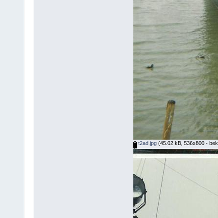
t2ad.jpg
(45.02 kB, 536x800 - bek