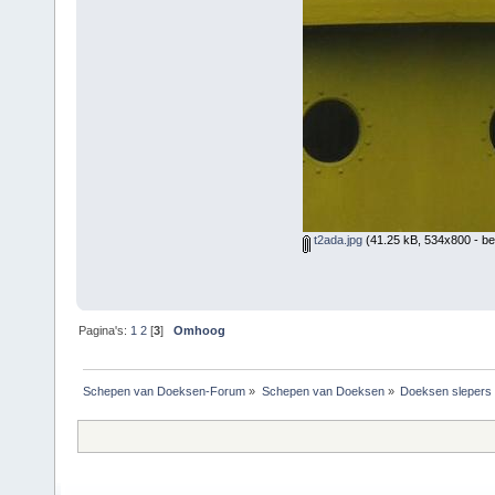
t2ada.jpg
(41.25 kB, 534x800 - be
Pagina's:
1
2
[
3
]
Omhoog
Schepen van Doeksen-Forum
»
Schepen van Doeksen
»
Doeksen slepers