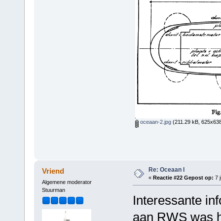
oceaan-2.jpg
(211.29 kB, 625x638
Re: Oceaan I
Vriend
«
Reactie #22 Gepost op:
7 j
Algemene moderator
Stuurman
Interessante in
aan RWS was he