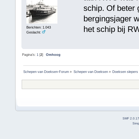
schip. Of beter
bergingsjager 
het schip bij R
Berichten: 1.043
Geslacht:
Pagina's:
1
[
2
]
Omhoog
Schepen van Doeksen-Forum
»
Schepen van Doeksen
»
Doeksen slepers
SMF 2.0.1
Simp