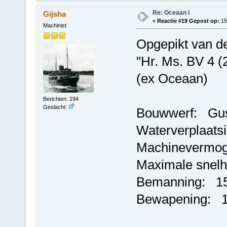
Re: Oceaan I
Gijsha
«
Reactie #19 Gepost op:
15
Machinist
Opgepikt van de
"Hr. Ms. BV 4 (
(ex Oceaan)
Berichten: 194
Geslacht:
Bouwwerf: Gus
Waterverplaats
Machinevermog
Maximale snel
Bemanning: 15
Bewapening: 1