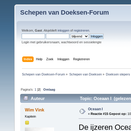
Schepen van Doeksen-Forum
Welkom,
Gast
. Alsjeblieft
inloggen
of
registreren
.
Login met gebruikersnaam, wachtwoord en sessielengte
Index
Help
Zoek
Inloggen
Registreren
Schepen van Doeksen-Forum
»
Schepen van Doeksen
»
Doeksen slepers
Pagina's:
1
[
2
]
Omlaag
Auteur
Topic: Oceaan I (gelezen
Oceaan I
Wim Vink
«
Reactie #15 Gepost op:
10 
Kapitein
De ijzeren Ocea