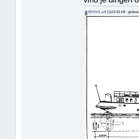
BER001.pdf
(1123.02 kB - gedown