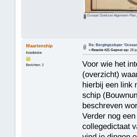
Oceaan Doeksen Algemeen Plan.
Re: Bergingssleper 'Oceaan
Maartenship
«
Reactie #21 Gepost op:
28 ju
Ketelbinkie
Voor wie het int
Berichten: 2
(overzicht) waa
hierbij een lin
schip (Bouwnum
beschreven wor
Verder nog een 
collegedictaat 
vind je dingen 