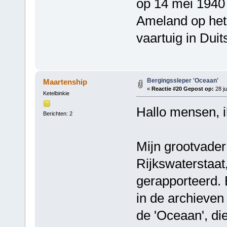
op 14 mei 1940 
Ameland op het
vaartuig in Duit
Bergingssleper 'Oceaan'
Maartenship
«
Reactie #20 Gepost op:
28 ju
Ketelbinkie
Hallo mensen, i
Berichten: 2
Mijn grootvader
Rijkswaterstaat
gerapporteerd. 
in de archieven 
de 'Oceaan', di