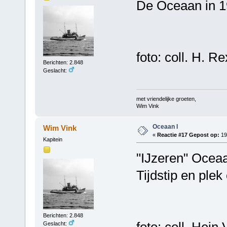
De Oceaan in 
foto: coll. H. R
Berichten: 2.848
Geslacht:
met vriendelijke groeten,
Wim Vink
Oceaan I
Wim Vink
«
Reactie #17 Gepost op:
19 
Kapitein
"IJzeren" Ocea
Tijdstip en ple
Berichten: 2.848
foto: coll. Hein
Geslacht: