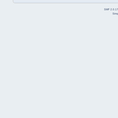
SMF 2.0.1
Simp