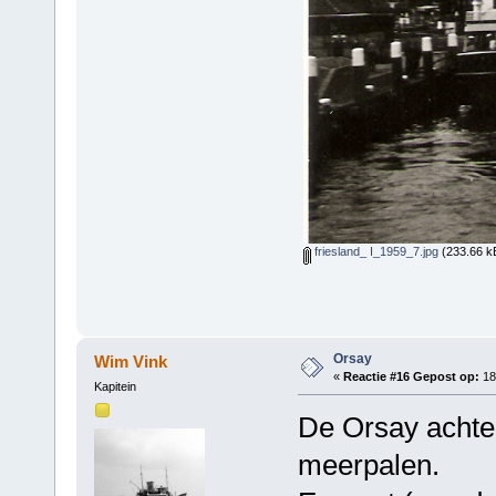
friesland_ I_1959_7.jpg
(233.66 k
Orsay
Wim Vink
«
Reactie #16 Gepost op:
18 
Kapitein
De Orsay achte
meerpalen.