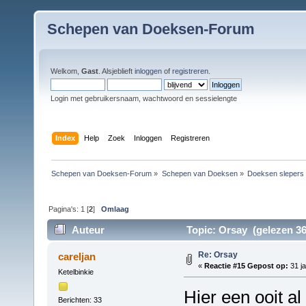
Schepen van Doeksen-Forum
Welkom,
Gast
. Alsjeblieft
inloggen
of
registreren
.
Login met gebruikersnaam, wachtwoord en sessielengte
Index
Help
Zoek
Inloggen
Registreren
Schepen van Doeksen-Forum
»
Schepen van Doeksen
»
Doeksen slepers
Pagina's:
1
[
2
]
Omlaag
Auteur
Topic: Orsay (gelezen 36
Re: Orsay
careljan
«
Reactie #15 Gepost op:
31 ja
Ketelbinkie
Hier een ooit al
Berichten: 33