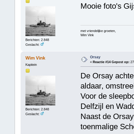
Mooie foto's Gi
met vriendelijke groeten,
Wim Vink
Berichten: 2.848
Geslacht:
Orsay
Wim Vink
«
Reactie #14 Gepost op:
27
Kapitein
De Orsay achte
aldaar, omstree
Voor de sleepb
Delfzijl en Wad
Berichten: 2.848
Naast de Orsay 
Geslacht:
toenmalige Sche