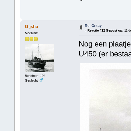
Re: Orsay
Gijsha
«
Reactie #12 Gepost op:
11 d
Machinist
Nog een plaatj
U450 (er besta
Berichten: 194
Geslacht: