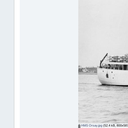
HMS Orsay.jpg
(52.4 kB, 800x587