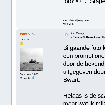
foto: © D. Stap
met vriendelijke groeten,
Wim Vink
Re: Orsay
Wim Vink
«
Reactie #2 Gepost op:
23 a
Kapitein
Bijgaande foto 
een promotionee
door de bekend
uitgegeven doo
Berichten: 2.848
Swart.
Geslacht:
Helaas is de sca
maar wat ik mijz