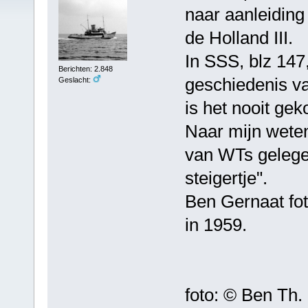
naar aanleiding
de Holland III.
In SSS, blz 147,
Berichten: 2.848
geschiedenis va
Geslacht:
is het nooit ge
Naar mijn weten 
van WTs gelege
steigertje".
Ben Gernaat fot
in 1959.
foto: © Ben Th.