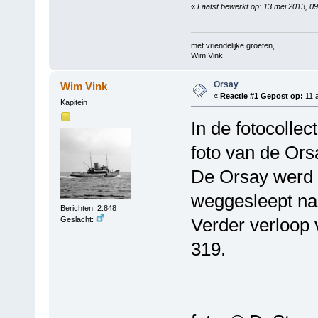
«
Laatst bewerkt op: 13 mei 2013, 0
met vriendelijke groeten,
Wim Vink
Orsay
Wim Vink
«
Reactie #1 Gepost op:
11 a
Kapitein
In de fotocolle
foto van de Ors
De Orsay werd 
weggesleept na
Berichten: 2.848
Verder verloop v
Geslacht:
319.