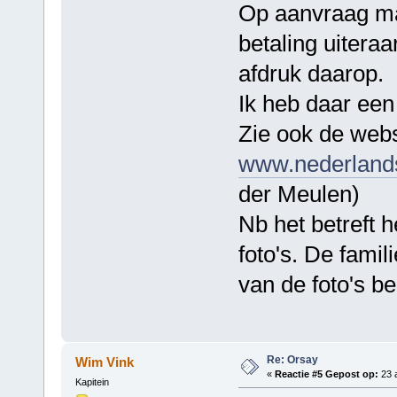
Op aanvraag mag
betaling uitera
afdruk daarop.
Ik heb daar een
Zie ook de web
www.nederland
der Meulen)
Nb het betreft 
foto's. De fami
van de foto's b
Re: Orsay
Wim Vink
«
Reactie #5 Gepost op:
23 a
Kapitein