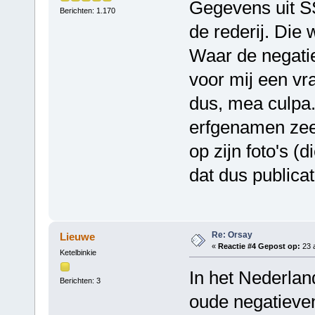
Gegevens uit S
Berichten: 1.170
de rederij. Die 
Waar de negatie
voor mij een vr
dus, mea culpa
erfgenamen zeer
op zijn foto's (
dat dus publica
Re: Orsay
Lieuwe
«
Reactie #4 Gepost op:
23 a
Ketelbinkie
In het Nederla
Berichten: 3
oude negatieve