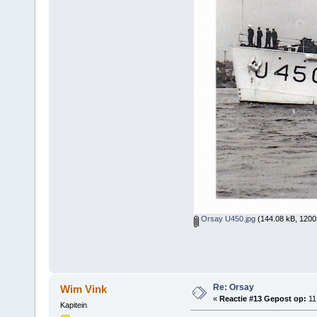
Orsay U450.jpg
(144.08 kB, 1200
Re: Orsay
Wim Vink
«
Reactie #13 Gepost op:
11
Kapitein