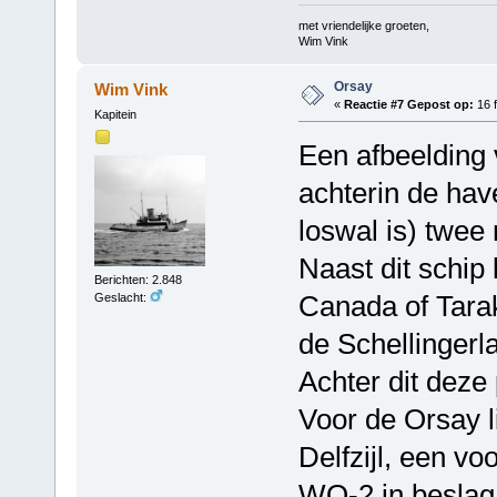
met vriendelijke groeten,
Wim Vink
Orsay
Wim Vink
«
Reactie #7 Gepost op:
16 f
Kapitein
Een afbeelding 
achterin de ha
loswal is) twee
Naast dit schip
Berichten: 2.848
Canada of Tara
Geslacht:
de Schellingerl
Achter dit deze 
Voor de Orsay l
Delfzijl, een v
WO-2 in beslag