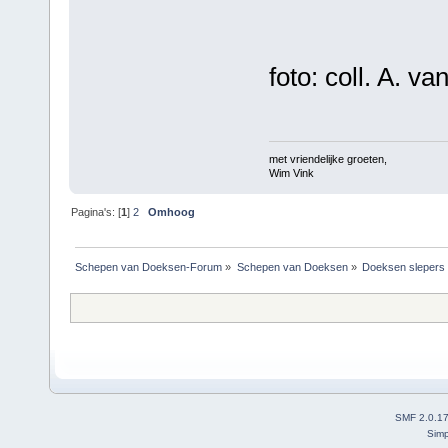
foto: coll. A. 
met vriendelijke groeten,
Wim Vink
Pagina's: [
1
]
2
Omhoog
Schepen van Doeksen-Forum
»
Schepen van Doeksen
»
Doeksen slepers
SMF 2.0.1
Simp