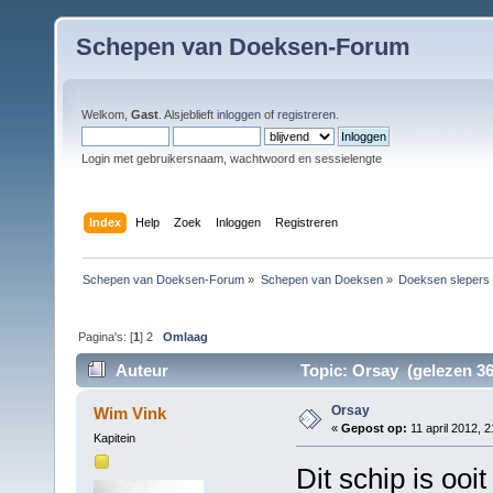
Schepen van Doeksen-Forum
Welkom,
Gast
. Alsjeblieft
inloggen
of
registreren
.
Login met gebruikersnaam, wachtwoord en sessielengte
Index
Help
Zoek
Inloggen
Registreren
Schepen van Doeksen-Forum
»
Schepen van Doeksen
»
Doeksen slepers
Pagina's: [
1
]
2
Omlaag
Auteur
Topic: Orsay (gelezen 36
Orsay
Wim Vink
«
Gepost op:
11 april 2012, 2
Kapitein
Dit schip is oo