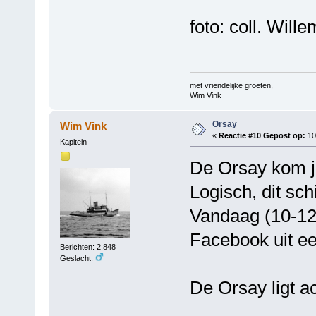
foto: coll. Will
met vriendelijke groeten,
Wim Vink
Orsay
Wim Vink
«
Reactie #10 Gepost op:
10
Kapitein
De Orsay kom je
Logisch, dit schi
Vandaag (10-12
Facebook uit ee
Berichten: 2.848
Geslacht:
De Orsay ligt a