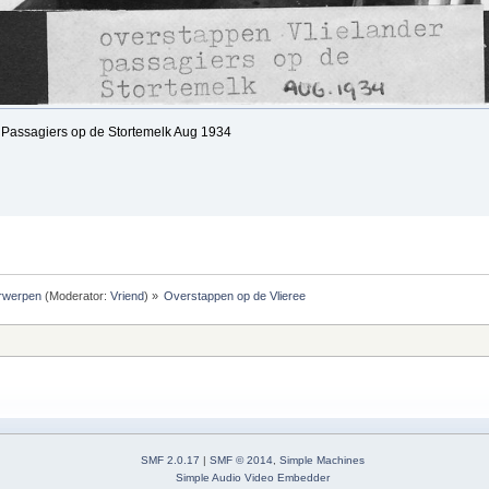
 Passagiers op de Stortemelk Aug 1934
rwerpen
(Moderator:
Vriend
) »
Overstappen op de Vlieree
SMF 2.0.17
|
SMF © 2014
,
Simple Machines
Simple Audio Video Embedder