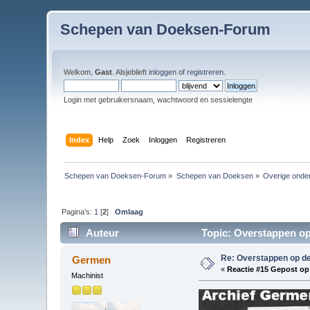
Schepen van Doeksen-Forum
Welkom,
Gast
. Alsjeblieft
inloggen
of
registreren
.
Login met gebruikersnaam, wachtwoord en sessielengte
Index
Help
Zoek
Inloggen
Registreren
Schepen van Doeksen-Forum
»
Schepen van Doeksen
»
Overige onde
Pagina's:
1
[
2
]
Omlaag
Auteur
Topic: Overstappen op 
Re: Overstappen op de
Germen
«
Reactie #15 Gepost op
Machinist