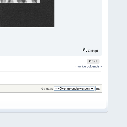
Gelogd
PRINT
« vorige
volgende »
Ga naar: