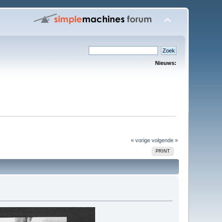
Nieuws:
« vorige
volgende »
PRINT