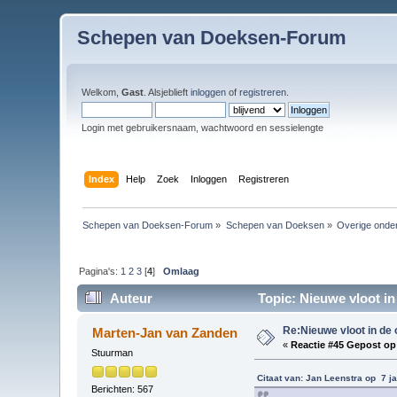
Schepen van Doeksen-Forum
Welkom,
Gast
. Alsjeblieft
inloggen
of
registreren
.
Login met gebruikersnaam, wachtwoord en sessielengte
Index
Help
Zoek
Inloggen
Registreren
Schepen van Doeksen-Forum
»
Schepen van Doeksen
»
Overige onde
Pagina's:
1
2
3
[
4
]
Omlaag
Auteur
Topic: Nieuwe vloot in
Re:Nieuwe vloot in de 
Marten-Jan van Zanden
«
Reactie #45 Gepost op
Stuurman
Citaat van: Jan Leenstra op 7 j
Berichten: 567