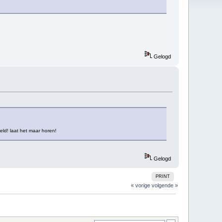
Gelogd
ld! laat het maar horen!
Gelogd
PRINT
« vorige
volgende »