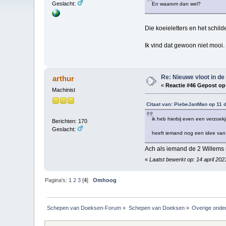
Geslacht:
En waarom dan wel?
Die koeieletters en het schilde
Ik vind dat gewoon niet mooi.
Re: Nieuwe vloot in de 
arthur
«
Reactie #46 Gepost op
Machinist
Citaat van: PiebeJanMan op 11 
ik heb hierbij even een verzoekj
Berichten: 170
Geslacht:
heeft iemand nog een idee van 
Ach als iemand de 2 Willems n
«
Laatst bewerkt op: 14 april 20
Pagina's:
1
2
3
[
4
]
Omhoog
Schepen van Doeksen-Forum
»
Schepen van Doeksen
»
Overige onde