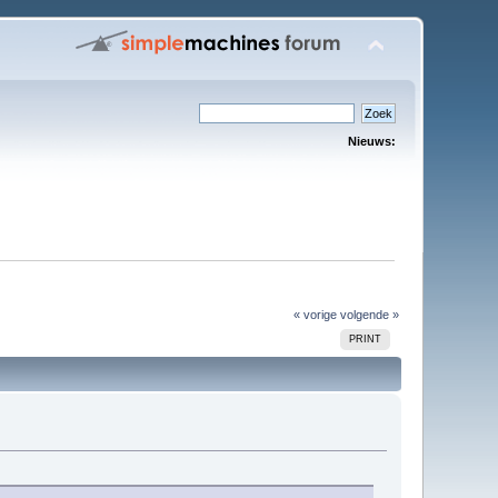
Nieuws:
« vorige
volgende »
PRINT