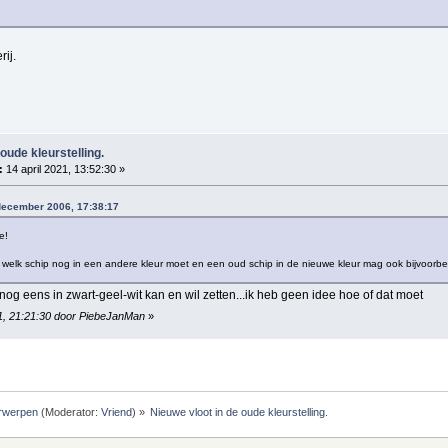
rij.
oude kleurstelling.
:
14 april 2021, 13:52:30 »
december 2006, 17:38:17
e!
welk schip nog in een andere kleur moet en een oud schip in de nieuwe kleur mag ook bijvoorbee
og eens in zwart-geel-wit kan en wil zetten...ik heb geen idee hoe of dat moet
21, 21:21:30 door PiebeJanMan
»
rwerpen
(Moderator:
Vriend
) »
Nieuwe vloot in de oude kleurstelling.