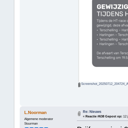
Screenshot_20250712_204724_Ad
Re: Nieuws
L.Noorman
«
Reactie #638 Gepost op:
12 j
Algemene moderator
Stuurman