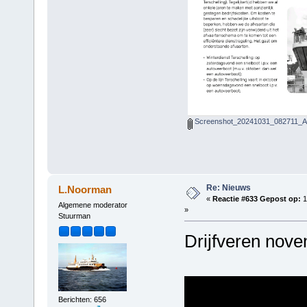
Screenshot_20241031_082711_Ad
Re: Nieuws
L.Noorman
«
Reactie #633 Gepost op:
1
Algemene moderator
»
Stuurman
Drijfveren nov
Berichten: 656