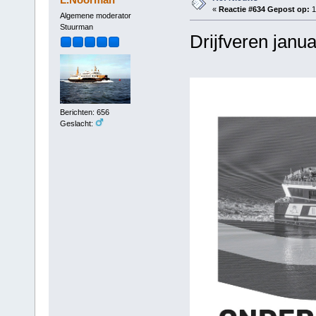
«
Reactie #634 Gepost op:
1
Algemene moderator
Stuurman
Drijfveren janu
Berichten: 656
Geslacht: