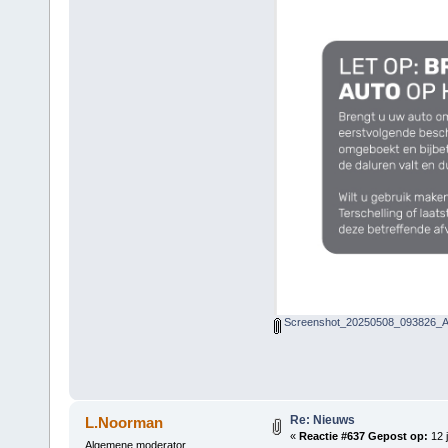
Screenshot_20250508_093826_Ad
Re: Nieuws
L.Noorman
«
Reactie #637 Gepost op:
12 j
Algemene moderator