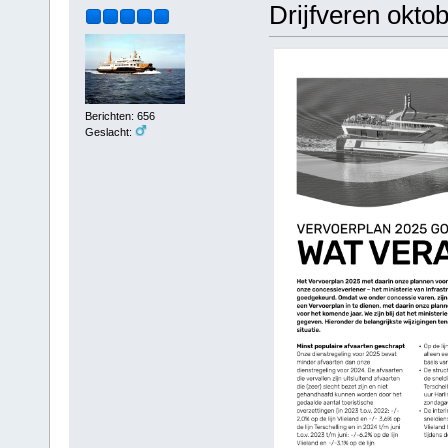
Drijfveren okto
Berichten: 656
Geslacht: