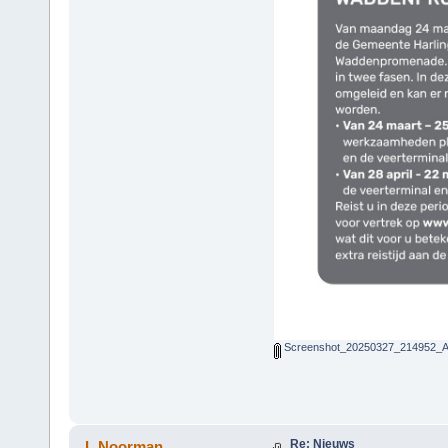
Screenshot_20250327_214952_Ad
Re: Nieuws
L.Noorman