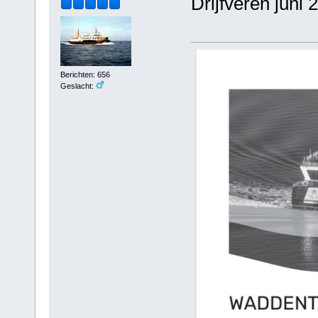
Drijfveren juni 
Berichten: 656
Geslacht: