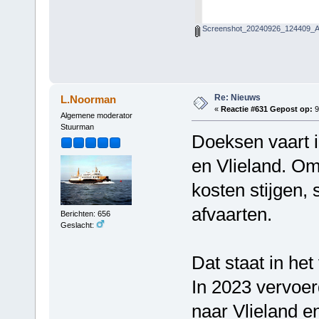
Screenshot_20240926_124409_Ad
Re: Nieuws
L.Noorman
«
Reactie #631 Gepost op:
9
Algemene moderator
Stuurman
Doeksen vaart i
en Vlieland. Om
kosten stijgen, 
afvaarten.
Berichten: 656
Geslacht:
Dat staat in het
In 2023 vervoe
naar Vlieland e