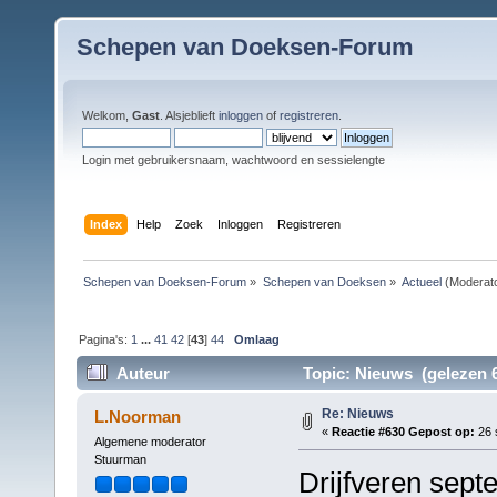
Schepen van Doeksen-Forum
Welkom,
Gast
. Alsjeblieft
inloggen
of
registreren
.
Login met gebruikersnaam, wachtwoord en sessielengte
Index
Help
Zoek
Inloggen
Registreren
Schepen van Doeksen-Forum
»
Schepen van Doeksen
»
Actueel
(Moderat
Pagina's:
1
...
41
42
[
43
]
44
Omlaag
Auteur
Topic: Nieuws (gelezen 6
Re: Nieuws
L.Noorman
«
Reactie #630 Gepost op:
26 
Algemene moderator
Stuurman
Drijfveren sept