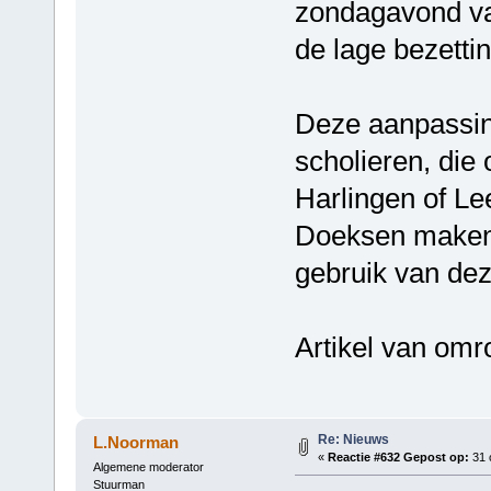
zondagavond va
de lage bezettin
Deze aanpassin
scholieren, die
Harlingen of L
Doeksen maken 
gebruik van dez
Artikel van omro
Re: Nieuws
L.Noorman
«
Reactie #632 Gepost op:
31 
Algemene moderator
Stuurman