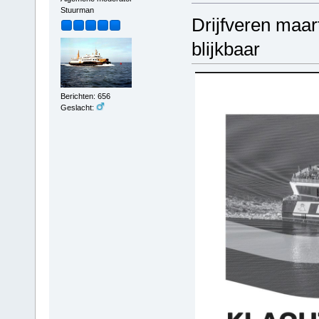
Stuurman
Drijfveren maar
blijkbaar
Berichten: 656
Geslacht: