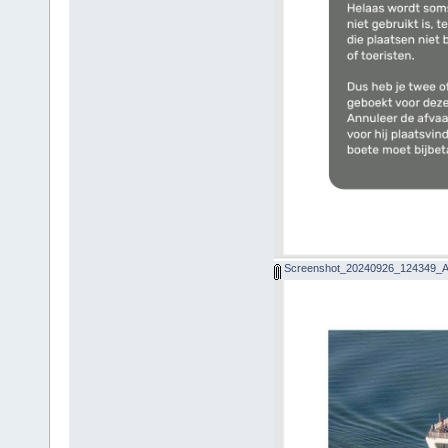
Screenshot_20240926_124349_Ad