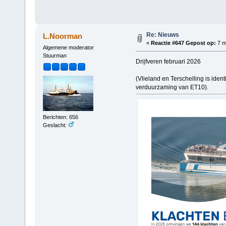
Re: Nieuws
L.Noorman
«
Reactie #647 Gepost op:
7 m
Algemene moderator
Stuurman
Drijfveren februari 2026
(Vlieland en Terschelling is iden
verduurzaming van ET10).
Berichten: 656
Geslacht: