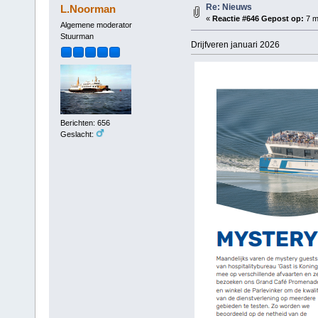
Re: Nieuws
L.Noorman
«
Reactie #646 Gepost op:
7 m
Algemene moderator
Stuurman
Drijfveren januari 2026
Berichten: 656
Geslacht: