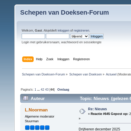
Schepen van Doeksen-Forum
Welkom,
Gast
. Alsjeblieft
inloggen
of
registreren
.
Login met gebruikersnaam, wachtwoord en sessielengte
Index
Help
Zoek
Inloggen
Registreren
Schepen van Doeksen-Forum
»
Schepen van Doeksen
»
Actueel
(Moderat
Pagina's:
1
...
42
43
[
44
]
Omlaag
Auteur
Topic: Nieuws (gelezen 6
Re: Nieuws
L.Noorman
«
Reactie #645 Gepost op:
2
Algemene moderator
»
Stuurman
Drijfveren december 2025