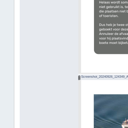
Screenshot_20240926_124349_Ad