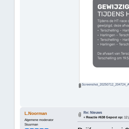
Screenshot_20250712_204724_Ad
Re: Nieuws
L.Noorman
«
Reactie #638 Gepost op:
12 j
Algemene moderator
Stuurman