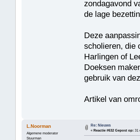
zondagavond va
de lage bezettin
Deze aanpassin
scholieren, die
Harlingen of L
Doeksen maken 
gebruik van dez
Artikel van omro
Re: Nieuws
L.Noorman
«
Reactie #632 Gepost op:
31 
Algemene moderator
Stuurman