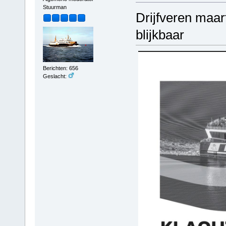
Stuurman
Drijfveren maar
blijkbaar
Berichten: 656
Geslacht: