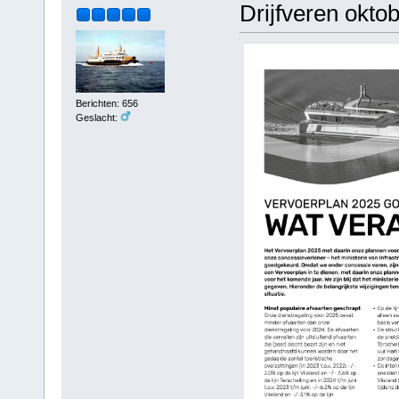
Drijfveren okto
Berichten: 656
Geslacht: