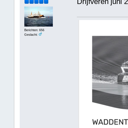
Drijfveren juni 
Berichten: 656
Geslacht: