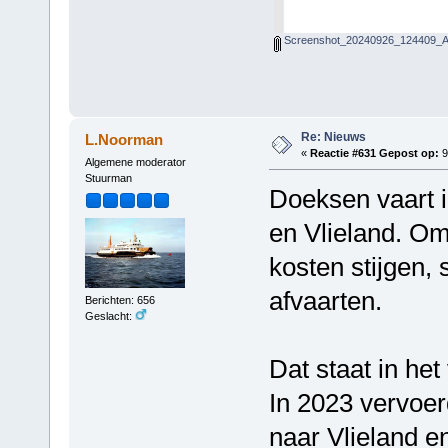
Screenshot_20240926_124409_Ad
Re: Nieuws
L.Noorman
«
Reactie #631 Gepost op:
9
Algemene moderator
Stuurman
Doeksen vaart i
en Vlieland. Om
kosten stijgen, 
afvaarten.
Berichten: 656
Geslacht:
Dat staat in het
In 2023 vervoe
naar Vlieland e