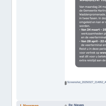
Screenshot_20250327_214952_Ad
Re: Nieuws
L.Noorman