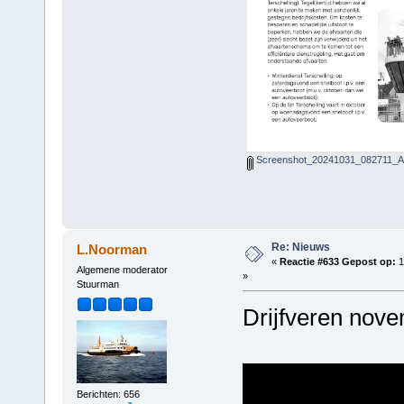
Screenshot_20241031_082711_Ad
Re: Nieuws
L.Noorman
«
Reactie #633 Gepost op:
1
Algemene moderator
»
Stuurman
Drijfveren nov
Berichten: 656