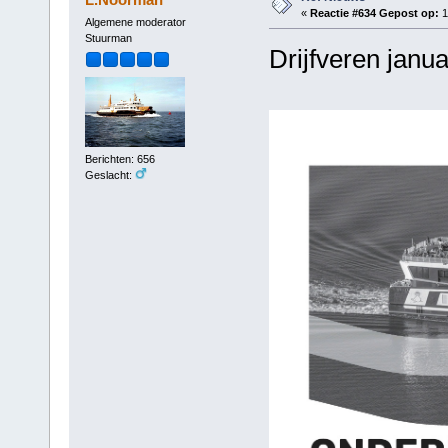
«
Reactie #634 Gepost op:
1
Algemene moderator
Stuurman
Drijfveren janu
Berichten: 656
Geslacht: