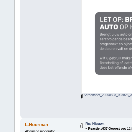
Screenshot_20250508_093826_Ad
Re: Nieuws
L.Noorman
«
Reactie #637 Gepost op:
12 j
Algemene moderator