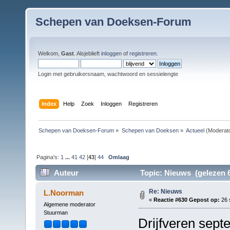
Schepen van Doeksen-Forum
Welkom,
Gast
. Alsjeblieft
inloggen
of
registreren
.
Login met gebruikersnaam, wachtwoord en sessielengte
Index
Help
Zoek
Inloggen
Registreren
Schepen van Doeksen-Forum
»
Schepen van Doeksen
»
Actueel
(Moderat
Pagina's:
1
...
41
42
[
43
]
44
Omlaag
Auteur
Topic: Nieuws (gelezen 6
Re: Nieuws
L.Noorman
«
Reactie #630 Gepost op:
26 
Algemene moderator
Stuurman
Drijfveren sept