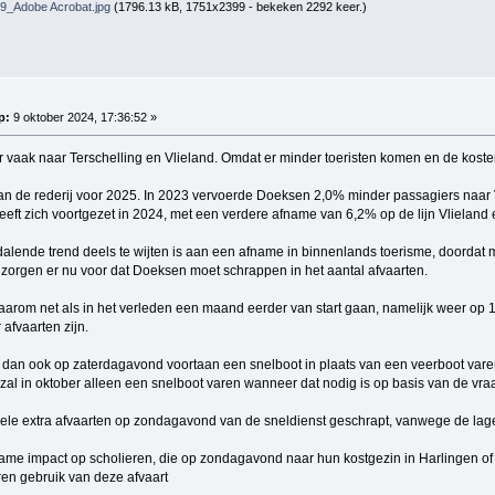
_Adobe Acrobat.jpg
(1796.13 kB, 1751x2399 - bekeken 2292 keer.)
p:
9 oktober 2024, 17:36:52 »
vaak naar Terschelling en Vlieland. Omdat er minder toeristen komen en de kosten s
 van de rederij voor 2025. In 2023 vervoerde Doeksen 2,0% minder passagiers naar
heeft zich voortgezet in 2024, met een verdere afname van 6,2% op de lijn Vlieland e
 dalende trend deels te wijten is aan een afname in binnenlands toerisme, doorda
zorgen er nu voor dat Doeksen moet schrappen in het aantal afvaarten.
aarom net als in het verleden een maand eerder van start gaan, namelijk weer op 1 
afvaarten zijn.
l dan ook op zaterdagavond voortaan een snelboot in plaats van een veerboot varen 
zal in oktober alleen een snelboot varen wanneer dat nodig is op basis van de vraag
ele extra afvaarten op zondagavond van de sneldienst geschrapt, vanwege de lage
ame impact op scholieren, die op zondagavond naar hun kostgezin in Harlingen 
ren gebruik van deze afvaart