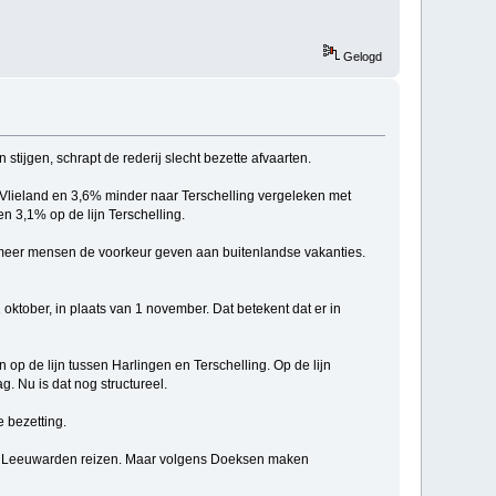
Gelogd
tijgen, schrapt de rederij slecht bezette afvaarten.
 Vlieland en 3,6% minder naar Terschelling vergeleken met
n 3,1% op de lijn Terschelling.
t meer mensen de voorkeur geven aan buitenlandse vakanties.
oktober, in plaats van 1 november. Dat betekent dat er in
op de lijn tussen Harlingen en Terschelling. Op de lijn
. Nu is dat nog structureel.
 bezetting.
of Leeuwarden reizen. Maar volgens Doeksen maken