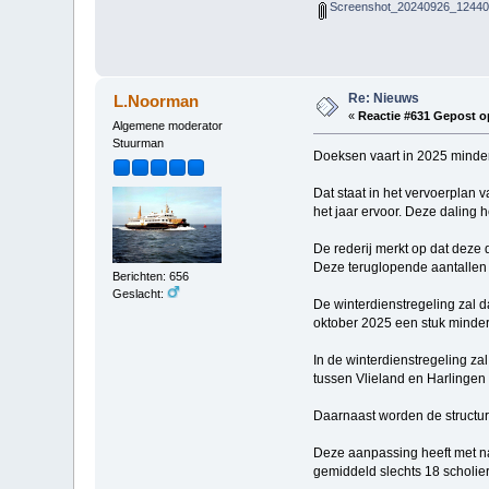
Screenshot_20240926_124409
Re: Nieuws
L.Noorman
«
Reactie #631 Gepost o
Algemene moderator
Stuurman
Doeksen vaart in 2025 minder 
Dat staat in het vervoerplan
het jaar ervoor. Deze daling 
De rederij merkt op dat deze
Deze teruglopende aantallen 
Berichten: 656
Geslacht:
De winterdienstregeling zal d
oktober 2025 een stuk minder 
In de winterdienstregeling za
tussen Vlieland en Harlingen 
Daarnaast worden de structur
Deze aanpassing heeft met n
gemiddeld slechts 18 scholie