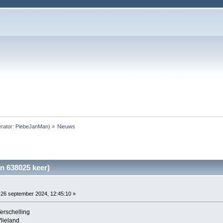
rator:
PiebeJanMan
) »
Nieuws
n 638025 keer)
26 september 2024, 12:45:10 »
erschelling
lieland