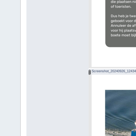
Screenshot_20240926_124349