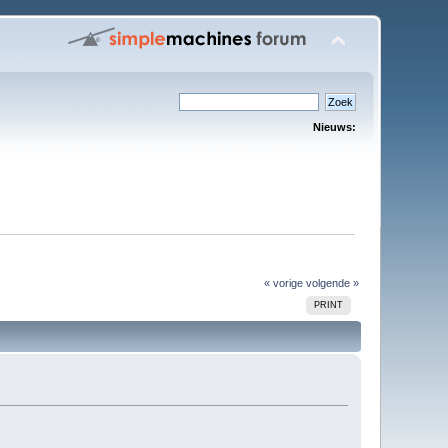
Nieuws:
« vorige
volgende »
PRINT