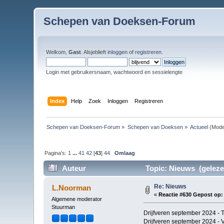
Schepen van Doeksen-Forum
Welkom,
Gast
. Alsjeblieft
inloggen
of
registreren
.
Login met gebruikersnaam, wachtwoord en sessielengte
Index
Help
Zoek
Inloggen
Registreren
Schepen van Doeksen-Forum
»
Schepen van Doeksen
»
Actueel
(Mode
Pagina's:
1
...
41
42
[
43
]
44
Omlaag
Auteur
Topic: Nieuws (geleze
Re: Nieuws
L.Noorman
«
Reactie #630 Gepost op:
Algemene moderator
Stuurman
Drijfveren september 2024 - T
Drijfveren september 2024 - V