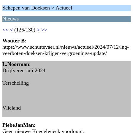
Schepen van Doeksen > Actueel
Nieuws
<<
<
(126/130)
>
>>
Wouter B
:
https://www.schuttevaer.nl/nieuws/actueel/2024/07/12/lng-
veerboten-doeksen-krijgen-vergroenings-update/
L.Noorman
:
Drijfveren juli 2024
Terschelling
Vlieland
PiebeJanMan
:
Geen nieuwe Koegelwieck voorlopig.