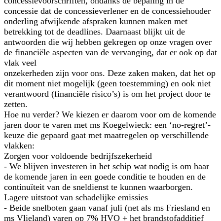
concessievoorschriften, ondanks de bepaling in de
concessie dat de concessieverlener en de concessiehouder
onderling afwijkende afspraken kunnen maken met
betrekking tot de deadlines. Daarnaast blijkt uit de
antwoorden die wij hebben gekregen op onze vragen over
de financiële aspecten van de vervanging, dat er ook op dat
vlak veel
onzekerheden zijn voor ons. Deze zaken maken, dat het op
dit moment niet mogelijk (geen toestemming) en ook niet
verantwoord (financiële risico’s) is om het project door te
zetten.
Hoe nu verder? We kiezen er daarom voor om de komende
jaren door te varen met ms Koegelwieck: een ‘no-regret’-
keuze die gepaard gaat met maatregelen op verschillende
vlakken:
Zorgen voor voldoende bedrijfszekerheid
- We blijven investeren in het schip wat nodig is om haar
de komende jaren in een goede conditie te houden en de
continuïteit van de sneldienst te kunnen waarborgen.
Lagere uitstoot van schadelijke emissies
- Beide snelboten gaan vanaf juli (net als ms Friesland en
ms Vlieland) varen op 7% HVO + het brandstofadditief