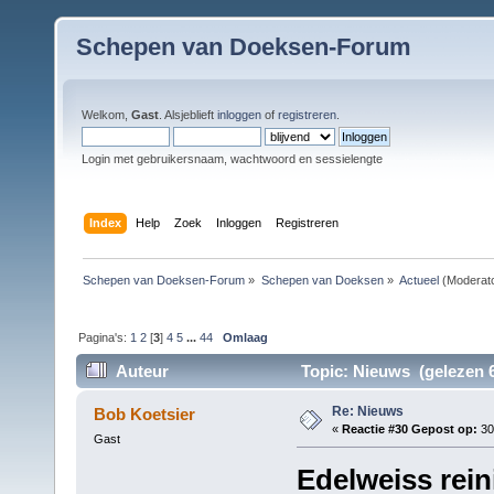
Schepen van Doeksen-Forum
Welkom,
Gast
. Alsjeblieft
inloggen
of
registreren
.
Login met gebruikersnaam, wachtwoord en sessielengte
Index
Help
Zoek
Inloggen
Registreren
Schepen van Doeksen-Forum
»
Schepen van Doeksen
»
Actueel
(Moderat
Pagina's:
1
2
[
3
]
4
5
...
44
Omlaag
Auteur
Topic: Nieuws (gelezen 6
Re: Nieuws
Bob Koetsier
«
Reactie #30 Gepost op:
30
Gast
Edelweiss rei