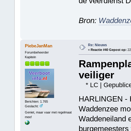
de veerdienst D
Bron:
Waddenze
Re: Nieuws
PiebeJanMan
«
Reactie #40 Gepost op:
22
Forumbeheerder
Kapitein
Rampenpla
veiliger
* LC | Gepublicee
HARLINGEN - H
Berichten: 1.765
Geslacht:
Waddenzee moet
Geniet, maar vaar met regelmaat
Waddeneiland e
mee!
burgemeesters