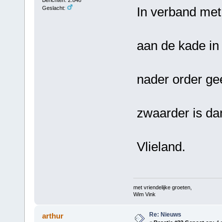
Berichten: 2.848
In verband met
Geslacht:
aan de kade in
nader order g
zwaarder is d
Vlieland.
met vriendelijke groeten,
Wim Vink
Re: Nieuws
arthur