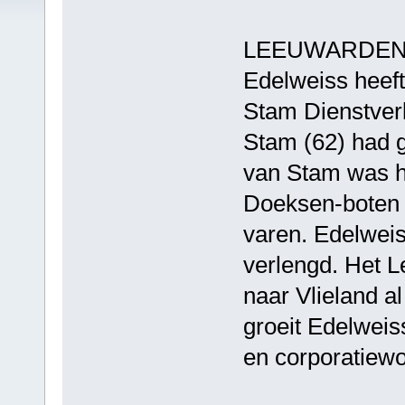
LEEUWARDEN - 
Edelweiss heeft
Stam Dienstver
Stam (62) had ge
van Stam was h
Doeksen-boten d
varen. Edelweiss
verlengd. Het L
naar Vlieland a
groeit Edelweiss
en corporatiew