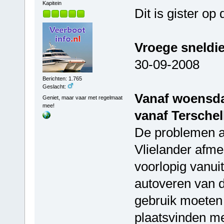
Kapitein
Dit is gister op 
Vroege sneldie
30-09-2008
Berichten: 1.765
Geslacht:
Vanaf woensda
Geniet, maar vaar met regelmaat
mee!
vanaf Terschel
De problemen a
Vlielander afmee
voorlopig vanui
autoveren van d
gebruik moeten
plaatsvinden me