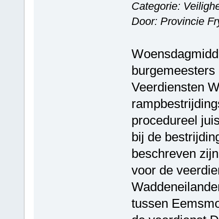
Categorie: Veiligh
Door: Provincie Fr
Woensdagmiddag
burgemeesters 
Veerdiensten W
rampbestrijdings
procedureel jui
bij de bestrijdi
beschreven zijn
voor de veerdi
Waddeneilanden
tussen Eemsmon