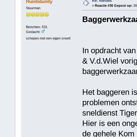
Re: Nieuws
Humtidumty
«
Reactie #36 Gepost op:
26
Stuurman
Baggerwerkza
Berichten: 531
Geslacht:
schepen met een eigen snoet!
In opdracht van
& V.d.Wiel vor
baggerwerkzaa
Het baggeren is
problemen ontst
sneldienst Tiger
Hier is een ong
de gehele Kom 