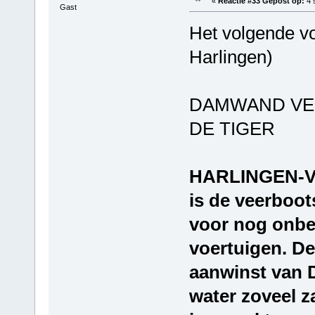
«
Reactie #33 Gepost op:
4 
Gast
Het volgende v
Harlingen)
DAMWAND VE
DE TIGER
HARLINGEN-Va
is de veerboot
voor nog onbe
voertuigen. De
aanwinst van 
water zoveel 