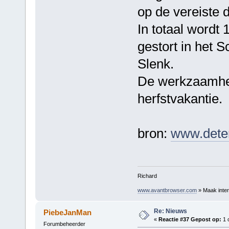
op de vereiste 
In totaal wordt
gestort in het S
Slenk.
De werkzaamhed
herfstvakantie.
bron:
www.deter
Richard
www.avantbrowser.com
» Maak inter
Re: Nieuws
PiebeJanMan
«
Reactie #37 Gepost op:
1 
Forumbeheerder