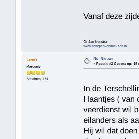
Vanaf deze zijde
Gr Jan leenstra
www.schepenvandoeksen.nl
Re: Nieuws
Leen
«
Reactie #3 Gepost op:
15 
Marconist
Berichten: 474
In de Terschelli
Haantjes ( van 
veerdienst wil 
eilanders als a
Hij wil dat doen