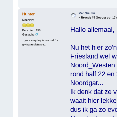
Re: Nieuws
Hunter
«
Reactie #4 Gepost op:
17 
Machinist
Hallo allemaal,
Berichten: 156
Geslacht:
...your mayday is our call for
giving assistance..
Nu het hier zo'n
Friesland wel w
Noord_Westen w
rond half 22 en
Noordgat...
Ik denk dat ze 
waait hier lekke
dus ik ga zo ev