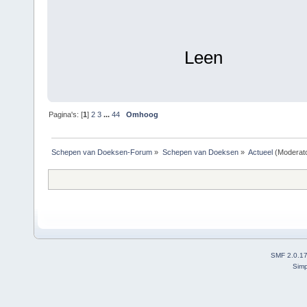
Leen
Pagina's: [
1
]
2
3
...
44
Omhoog
Schepen van Doeksen-Forum
»
Schepen van Doeksen
»
Actueel
(Moderat
SMF 2.0.1
Simp