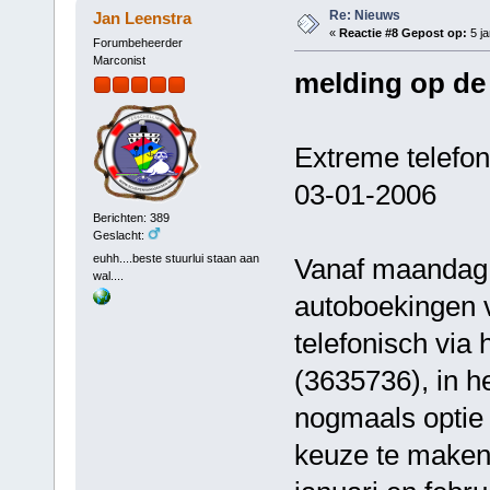
Re: Nieuws
Jan Leenstra
«
Reactie #8 Gepost op:
5 ja
Forumbeheerder
Marconist
melding op de
Extreme telefon
03-01-2006
Berichten: 389
Geslacht:
euhh....beste stuurlui staan aan
Vanaf maandag 2 
wal....
autoboekingen v
telefonisch v
(3635736), in h
nogmaals optie
keuze te maken