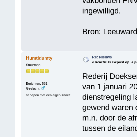
vakbonden FNV 
ingewilligd.
Bron: Leeuward
Re: Nieuws
Humtidumty
«
Reactie #7 Gepost op:
4 ja
Stuurman
Rederij Doeksen
Berichten: 531
van 1 januari 2
Geslacht:
dienstregeling l
schepen met een eigen snoet!
gewend waren en
m.n. door de a
tussen de eilan