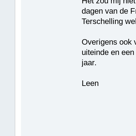
Het zou mij niet
dagen van de Fr
Terschelling we
Overigens ook 
uiteinde en ee
jaar.
Leen