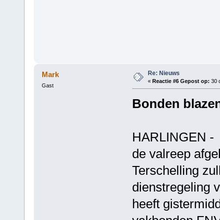
Re: Nieuws
Mark
«
Reactie #6 Gepost op:
30 
Gast
Bonden blazen 
HARLINGEN - De
de valreep afge
Terschelling zu
dienstregeling 
heeft gistermidd