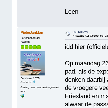
Leen
Re: Nieuws
PiebeJanMan
«
Reactie #13 Gepost op:
16 
Forumbeheerder
Kapitein
idd hier (offici
Op maandag 26 j
pad, als de exp
denken daarbij 
Berichten: 1.765
Geslacht:
de vroegere ve
Geniet, maar vaar met regelmaat
mee!
Friesland en ms 
alwaar de pass