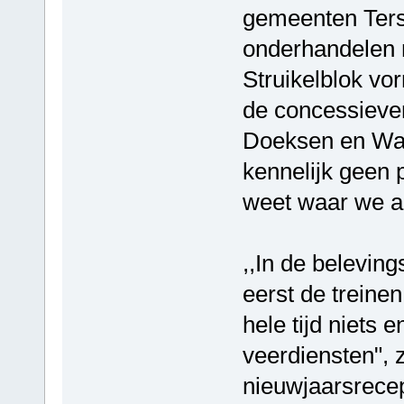
gemeenten Tersc
onderhandelen n
Struikelblok vo
de concessiever
Doeksen en Wag
kennelijk geen 
weet waar we aa
,,In de belevin
eerst de treine
hele tijd niets 
veerdiensten", 
nieuwjaarsrecep