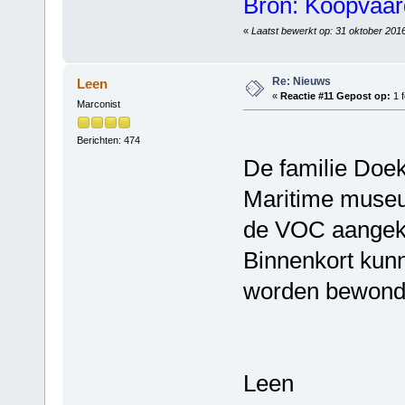
Bron: Koopvaard
«
Laatst bewerkt op: 31 oktober 201
Re: Nieuws
Leen
«
Reactie #11 Gepost op:
1 f
Marconist
Berichten: 474
De familie Doe
Maritime museu
de VOC aangeko
Binnenkort kun
worden bewond
Leen