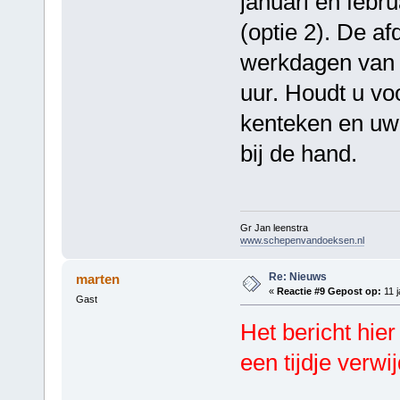
januari en febru
(optie 2). De af
werkdagen van 0
uur. Houdt u vo
kenteken en uw
bij de hand.
Gr Jan leenstra
www.schepenvandoeksen.nl
Re: Nieuws
marten
«
Reactie #9 Gepost op:
11 j
Gast
Het bericht hie
een tijdje verwi