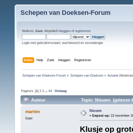
Schepen van Doeksen-Forum
Welkom,
Gast
. Alsjeblieft
inloggen
of
registreren
.
Login met gebruikersnaam, wachtwoord en sessielengte
Index
Help
Zoek
Inloggen
Registreren
Schepen van Doeksen-Forum
»
Schepen van Doeksen
»
Actueel
(Moderat
Pagina's: [
1
]
2
3
...
44
Omlaag
Auteur
Topic: Nieuws (gelezen 6
Nieuws
marten
«
Gepost op:
22 november 20
Gast
Klusje op gro