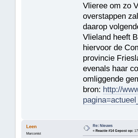
Vlieree om zo V
overstappen zal 
daarop volgend
Vlieland heeft
hiervoor de Co
provincie Friesl
evenals haar c
omliggende ge
bron:
http://www
pagina=actueel
Re: Nieuws
Leen
«
Reactie #14 Gepost op:
17 
Marconist