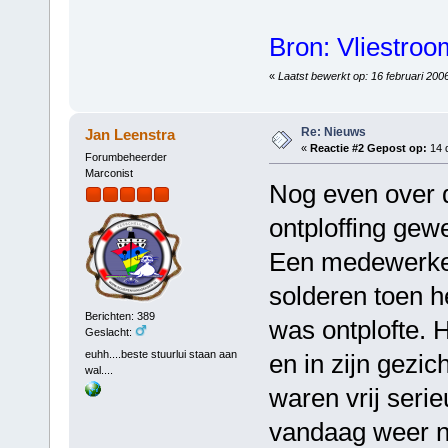
Bron: Vliestro
«
Laatst bewerkt op: 16 februari 200
Re: Nieuws
Jan Leenstra
«
Reactie #2 Gepost op:
14 
Forumbeheerder
Marconist
Nog even over d
ontploffing gew
Een medewerker
solderen toen h
Berichten: 389
was ontplofte. 
Geslacht:
euhh....beste stuurlui staan aan
en in zijn gezi
wal....
waren vrij seri
vandaag weer n