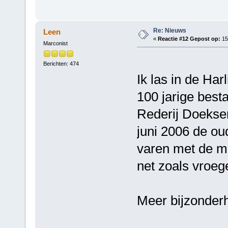
Re: Nieuws
Leen
«
Reactie #12 Gepost op:
15 
Marconist
Berichten: 474
Ik las in de Har
100 jarige best
Rederij Doeksen
juni 2006 de ou
varen met de mo
net zoals vroeg
Meer bijzonderh