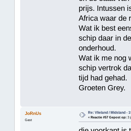
prijs. Intussen i
Africa waar de r
Wat ik best een
schip daar in d
onderhoud.
Wat ik me nog we
schip vertrok da
tijd had gehad.
Groeten Grey.
Re: Vlieland / Midsland - 
JoRnUs
«
Reactie #57 Gepost op:
3 j
Gast
die voorkant is