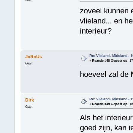
zoveel kunnen e
vlieland... en h
interieur?
Re: Vlieland / Midsland - 
JoRnUs
«
Reactie #48 Gepost op:
17
Gast
hoeveel zal de 
Re: Vlieland / Midsland - 
Dirk
«
Reactie #49 Gepost op:
18
Gast
Als het interie
goed zijn, kan 