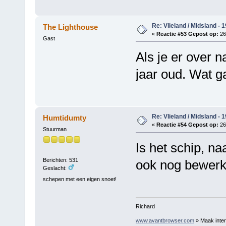
Re: Vlieland / Midsland - 
The Lighthouse
«
Reactie #53 Gepost op:
26
Gast
Als je er over 
jaar oud. Wat ga
Re: Vlieland / Midsland - 
Humtidumty
«
Reactie #54 Gepost op:
26
Stuurman
Is het schip, n
Berichten: 531
ook nog bewerkt
Geslacht:
schepen met een eigen snoet!
Richard
www.avantbrowser.com
» Maak inter