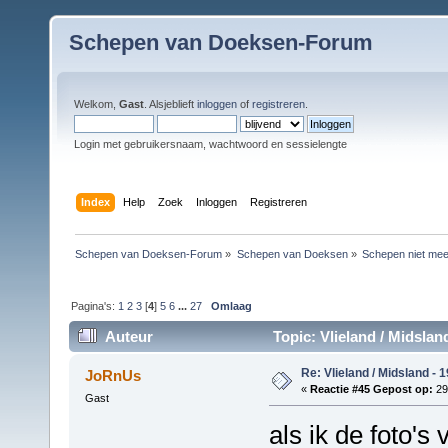
Schepen van Doeksen-Forum
Welkom,
Gast
. Alsjeblieft
inloggen
of
registreren
.
Login met gebruikersnaam, wachtwoord en sessielengte
Index
Help
Zoek
Inloggen
Registreren
Schepen van Doeksen-Forum
»
Schepen van Doeksen
»
Schepen niet mee
Pagina's:
1
2
3
[
4
]
5
6
...
27
Omlaag
Auteur
Topic: Vlieland / Midslan
Re: Vlieland / Midsland - 
JoRnUs
«
Reactie #45 Gepost op:
29 
Gast
als ik de foto's 