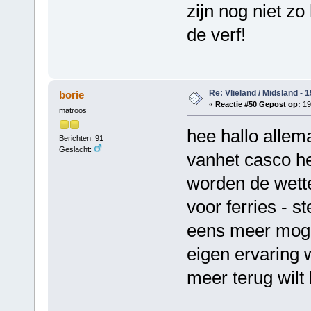
zijn nog niet zo
de verf!
Re: Vlieland / Midsland - 
borie
«
Reactie #50 Gepost op:
19
matroos
hee hallo allema
Berichten: 91
Geslacht:
vanhet casco he
worden de wette
voor ferries - s
eens meer mogeli
eigen ervaring w
meer terug wilt 