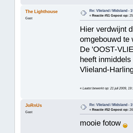
Re: Vlieland / Midsland - 
The Lighthouse
«
Reactie #51 Gepost op:
25
Gast
Hier verdwijnt 
omgebouwd te w
De 'OOST-VLI
heeft inmiddels
Vlieland-Harli
«
Laatst bewerkt op: 21 juli 2009, 1
Re: Vlieland / Midsland - 
JoRnUs
«
Reactie #52 Gepost op:
26
Gast
mooie fotow