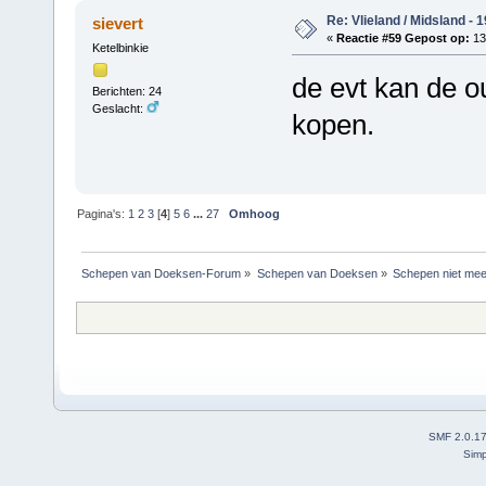
Re: Vlieland / Midsland - 
sievert
«
Reactie #59 Gepost op:
13 
Ketelbinkie
de evt kan de o
Berichten: 24
Geslacht:
kopen.
Pagina's:
1
2
3
[
4
]
5
6
...
27
Omhoog
Schepen van Doeksen-Forum
»
Schepen van Doeksen
»
Schepen niet mee
SMF 2.0.1
Simp