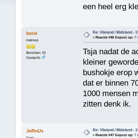
een heel erg kle
Re: Vlieland / Midsland - 
borie
«
Reactie #46 Gepost op:
7 
matroos
Tsja nadat de ac
Berichten: 91
Geslacht:
kleiner geword
bushokje erop w
dat er binnen 7
1000 mensen me
zitten denk ik.
Re: Vlieland / Midsland - 
JoRnUs
«
Reactie #47 Gepost op:
7 
Gast