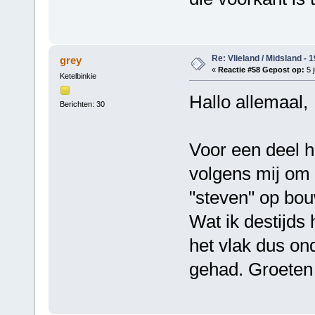
Re: Vlieland / Midsland - 
grey
«
Reactie #58 Gepost op:
5 j
Ketelbinkie
Hallo allemaal,
Berichten: 30
Voor een deel h
volgens mij om 
"steven" op bo
Wat ik destijds
het vlak dus ond
gehad. Groeten