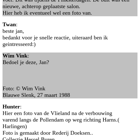
nieuwe, achterop geplaatste salon.
Hier heb ik eventueel wel een foto van.
Twan
:
beste jan,
bedankt voor je snelle reactie, uiteraard ben ik
geintresseerd:)
Wim Vink
:
Bedoel je deze, Jan?
Foto: © Wim Vink
Blauwe Slenk, 27 maart 1988
Hunter
:
Hier een foto van de Vlieland na de verbouwing
varend langs de Pollendam op weg richting Harns.(
Harlingen)
Foto is gemaakt door Rederij Doeksen..
Collectie Hessel Buren..