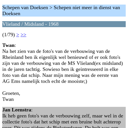
Schepen van Doeksen > Schepen niet meer in dienst van
Doeksen
Vlieland / Midsland - 1968
(1/79)
>
>>
Twan
:
Na het zien van de foto's van de verbouwing van de
Rheinland ben ik eigenlijk wel benieuwd of er ook foto's
zijn van de verbouwing van de MS Vlieland(ex midsland)
in de jaren tachtig. Sowieso ben ik geintresseerd in elke
foto van dat schip. Naar mijn mening was de eerste van
AG Ems namelijk toch echt de mooiste;)
Groeten,
Twan
Jan Leenstra
:
Ik heb geen foto's van de verbouwing zelf, maar wel in de
collectie foto's dat het schip met een bruine bult achterop
voer. Dit was tijdens de Pinksterdagen. De bult was een