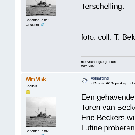
Terschelling.
Berichten: 2.848
Geslacht:
foto: coll. T. B
met vriendelijke groeten,
Wim Vink
Volharding
Wim Vink
«
Reactie #7 Gepost op:
21 m
Kapitein
Een gehavende 
Toren van Becke
Ene Beckers wil
Lutine proberen
Berichten: 2.848