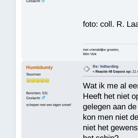
Geslacht:
foto: coll. R. L
met vriendelijke groeten,
Wim Vink
Re: Volharding
Humtidumty
«
Reactie #8 Gepost op:
21 m
Stuurman
Wat ik me al een
Berichten: 531
Heeft het niet 
Geslacht:
gelegen aan de 
schepen met een eigen snoet!
kon men niet de
niet het gewens
het schip?