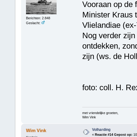
Vooraan op de fo
Minister Kraus 
Berichten: 2.848
Vlielandiae (ex-
Geslacht:
Nog verder zijn
ontdekken, zond
zijn (ws. de Ho
foto: coll. H. R
met vriendelijke groeten,
Wim Vink
Volharding
Wim Vink
«
Reactie #14 Gepost op:
10 