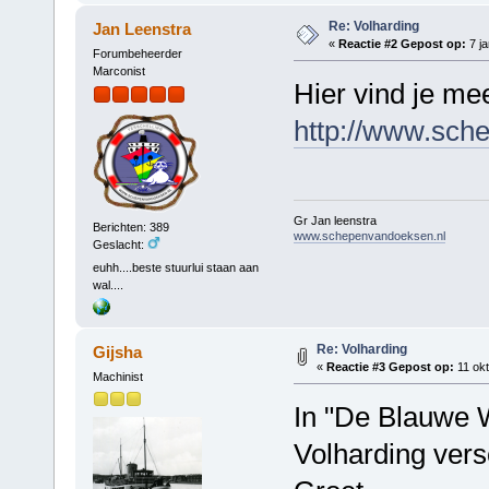
Re: Volharding
Jan Leenstra
«
Reactie #2 Gepost op:
7 ja
Forumbeheerder
Marconist
Hier vind je me
http://www.sch
Gr Jan leenstra
Berichten: 389
www.schepenvandoeksen.nl
Geslacht:
euhh....beste stuurlui staan aan
wal....
Re: Volharding
Gijsha
«
Reactie #3 Gepost op:
11 okt
Machinist
In "De Blauwe W
Volharding versc