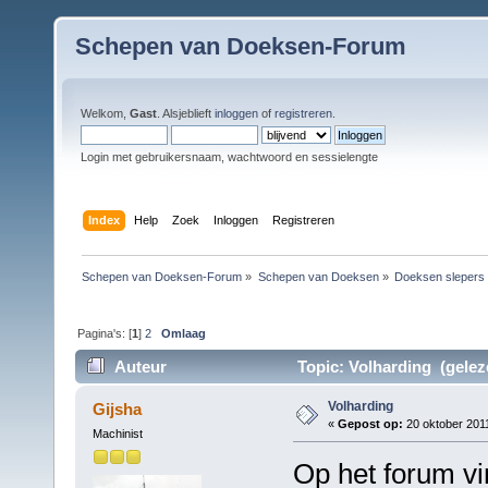
Schepen van Doeksen-Forum
Welkom,
Gast
. Alsjeblieft
inloggen
of
registreren
.
Login met gebruikersnaam, wachtwoord en sessielengte
Index
Help
Zoek
Inloggen
Registreren
Schepen van Doeksen-Forum
»
Schepen van Doeksen
»
Doeksen slepers
Pagina's: [
1
]
2
Omlaag
Auteur
Topic: Volharding (gelez
Volharding
Gijsha
«
Gepost op:
20 oktober 2011
Machinist
Op het forum vi