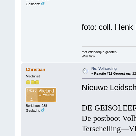
Geslacht:
foto: coll. Henk 
met vriendelijke groeten,
Wim Vink
Re: Volharding
Christian
«
Reactie #12 Gepost op:
22 
Machinist
Nieuwe Leidsch
DE GEISOLEE
Berichten: 238
Geslacht:
De postboot Volh
Terschelling—Vli