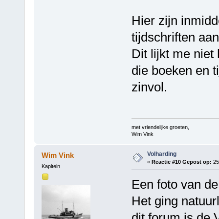
Hier zijn inmidd
tijdschriften aa
Dit lijkt me nie
die boeken en ti
zinvol.
met vriendelijke groeten,
Wim Vink
Volharding
Wim Vink
«
Reactie #10 Gepost op:
25 
Kapitein
Een foto van de
Het ging natuur
dit forum is de