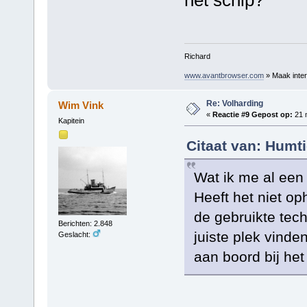
Richard
www.avantbrowser.com
» Maak inter
Re: Volharding
Wim Vink
«
Reactie #9 Gepost op:
21 m
Kapitein
Citaat van: Humt
Wat ik me al een t
Heeft het niet o
de gebruikte tech
Berichten: 2.848
juiste plek vinde
Geslacht:
aan boord bij he