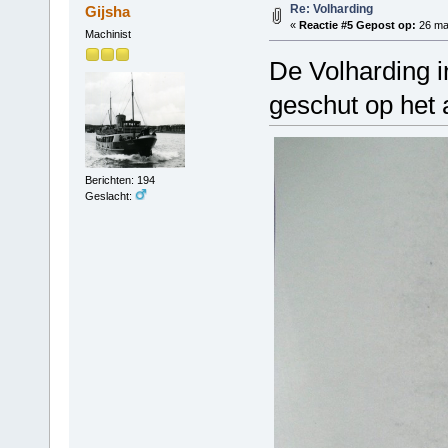
Re: Volharding
Gijsha
«
Reactie #5 Gepost op:
26 maa
Machinist
De Volharding i
geschut op het 
Berichten: 194
Geslacht: