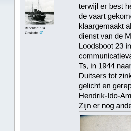
terwijl er best 
de vaart gekome
klaargemaakt als
Berichten: 194
Geslacht:
dienst van de M
Loodsboot 23 in
communicatievaa
Ts, in 1944 naar
Duitsers tot zi
gelicht en gere
Hendrik-Ido-Am
Zijn er nog and