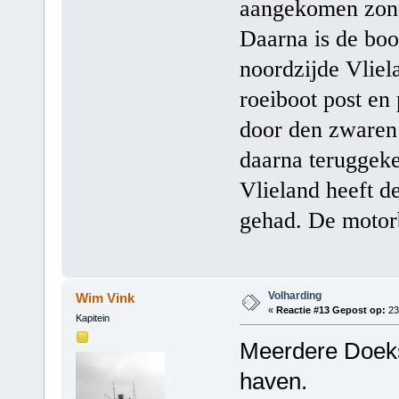
aangekomen zonde
Daarna is de boo
noordzijde Vliel
roeiboot post en
door den zwaren 
daarna teruggeke
Vlieland heeft d
gehad. De motorb
Volharding
Wim Vink
«
Reactie #13 Gepost op:
23
Kapitein
Meerdere Doeks
haven.