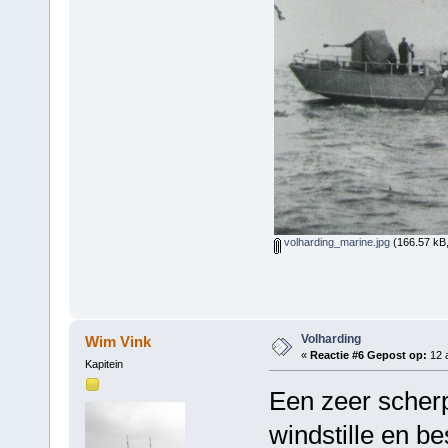
volharding_marine.jpg
(166.57 kB,
Volharding
Wim Vink
«
Reactie #6 Gepost op:
12 a
Kapitein
Een zeer scherp
windstille en 