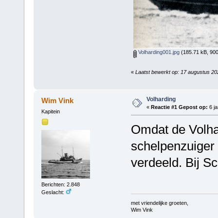
Volharding001.jpg
(185.71 kB, 900
«
Laatst bewerkt op: 17 augustus 2
Volharding
Wim Vink
«
Reactie #1 Gepost op:
6 ja
Kapitein
Omdat de Volhar
schelpenzuiger 
verdeeld. Bij S
Berichten: 2.848
Geslacht:
met vriendelijke groeten,
Wim Vink