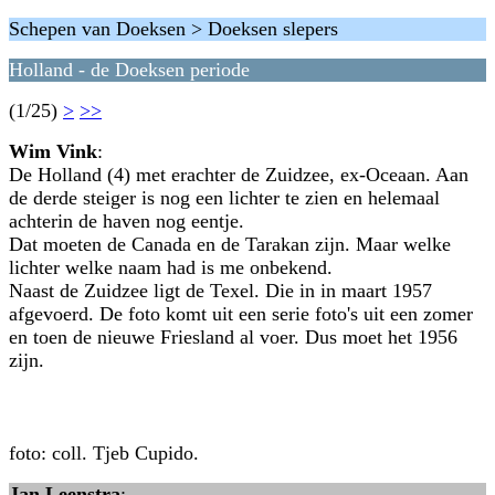
Schepen van Doeksen > Doeksen slepers
Holland - de Doeksen periode
(1/25)
>
>>
Wim Vink
:
De Holland (4) met erachter de Zuidzee, ex-Oceaan. Aan
de derde steiger is nog een lichter te zien en helemaal
achterin de haven nog eentje.
Dat moeten de Canada en de Tarakan zijn. Maar welke
lichter welke naam had is me onbekend.
Naast de Zuidzee ligt de Texel. Die in in maart 1957
afgevoerd. De foto komt uit een serie foto's uit een zomer
en toen de nieuwe Friesland al voer. Dus moet het 1956
zijn.
foto: coll. Tjeb Cupido.
Jan Leenstra
: