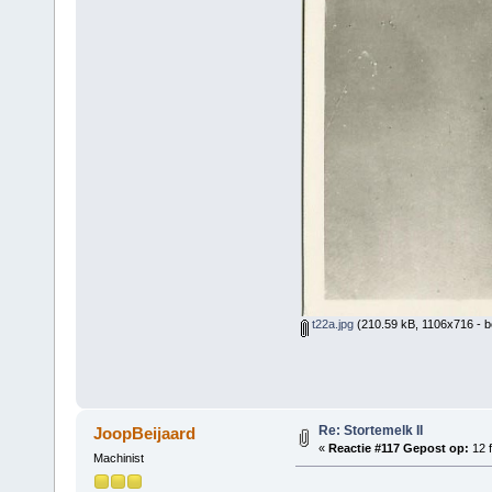
t22a.jpg
(210.59 kB, 1106x716 - b
Re: Stortemelk II
JoopBeijaard
«
Reactie #117 Gepost op:
12 f
Machinist