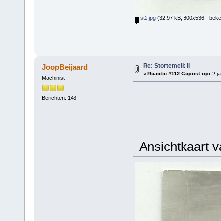
st2.jpg
(32.97 kB, 800x536 - beke
Re: Stortemelk II
JoopBeijaard
«
Reactie #112 Gepost op:
2 ja
Machinist
Berichten: 143
Ansichtkaart va