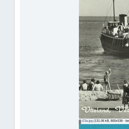
t23a.jpg
(131.06 kB, 800x536 - be