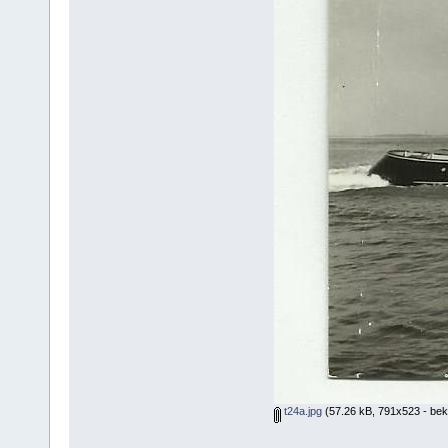
t24a.jpg
(57.26 kB, 791x523 - bek