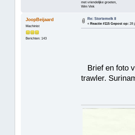
met vriendelijke groeten,
Wim Vink
Re: Stortemelk II
JoopBeijaard
«
Reactie #115 Gepost op:
28 j
Machinist
Berichten: 143
Brief en foto va
trawler. Surina