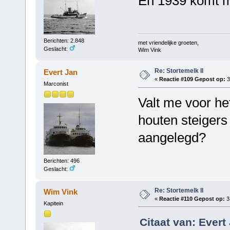
En 1939 komt m.i
Berichten: 2.848
met vriendelijke groeten,
Geslacht:
Wim Vink
Re: Stortemelk II
Evert Jan
«
Reactie #109 Gepost op:
3
Marconist
Valt me voor het
houten steigers
aangelegd?
Berichten: 496
Geslacht:
Re: Stortemelk II
Wim Vink
«
Reactie #110 Gepost op:
31
Kapitein
Citaat van: Evert