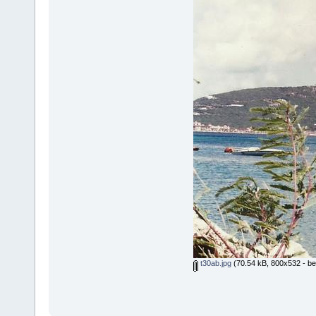
t30ab.jpg
(70.54 kB, 800x532 - be