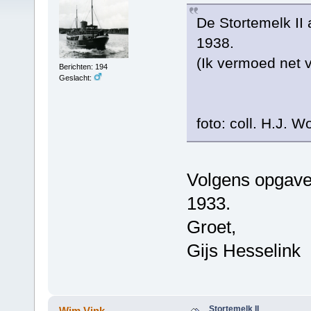
De Stortemelk II 
1938.
(Ik vermoed net v
Berichten: 194
Geslacht:
foto: coll. H.J. Wo
Volgens opgav
1933.
Groet,
Gijs Hesselink
Stortemelk II
Wim Vink