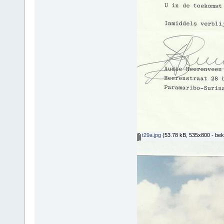
t29a.jpg
(53.78 kB, 535x800 - bek