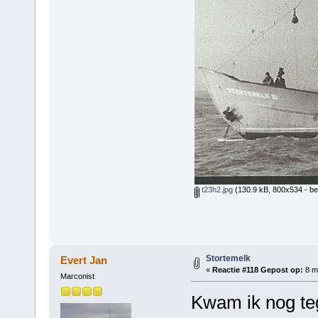
t23h2.jpg
(130.9 kB, 800x534 - be
Stortemelk
Evert Jan
«
Reactie #118 Gepost op:
8 me
Marconist
Kwam ik nog te