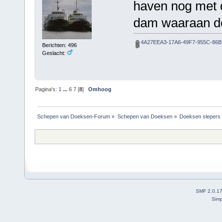
haven nog met 
dam waaraan de
4A27EEA3-17A6-49F7-955C-86B
Berichten: 496
Geslacht:
Pagina's:
1
...
6
7
[
8
]
Omhoog
Schepen van Doeksen-Forum
»
Schepen van Doeksen
»
Doeksen slepers
SMF 2.0.1
Simp