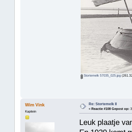
Stortemelk 57035_025.jpg
(261.32
Re: Stortemelk II
Wim Vink
«
Reactie #108 Gepost op:
3
Kapitein
Leuk plaatje va