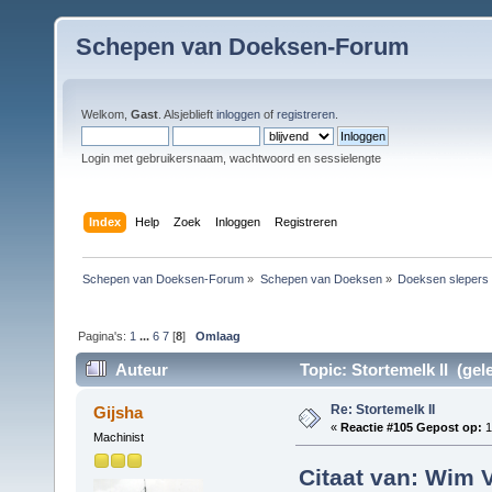
Schepen van Doeksen-Forum
Welkom,
Gast
. Alsjeblieft
inloggen
of
registreren
.
Login met gebruikersnaam, wachtwoord en sessielengte
Index
Help
Zoek
Inloggen
Registreren
Schepen van Doeksen-Forum
»
Schepen van Doeksen
»
Doeksen slepers
Pagina's:
1
...
6
7
[
8
]
Omlaag
Auteur
Topic: Stortemelk II (gel
Re: Stortemelk II
Gijsha
«
Reactie #105 Gepost op:
1
Machinist
Citaat van: Wim V