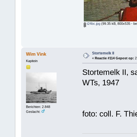
t24bc.jpg
(99.35 kB, 800x535 - be
Stortemelk II
Wim Vink
«
Reactie #114 Gepost op:
27
Kapitein
Stortemelk II,
WTs, 1947
Berichten: 2.848
foto: coll. F. Thi
Geslacht: