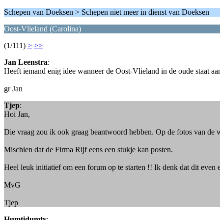
Schepen van Doeksen > Schepen niet meer in dienst van Doeksen
Oost-Vlieland (Carolina)
(1/111)
>
>>
Jan Leenstra
:
Heeft iemand enig idee wanneer de Oost-Vlieland in de oude staat a
gr Jan
Tjep
:
Hoi Jan,
Die vraag zou ik ook graag beantwoord hebben. Op de fotos van de w
Mischien dat de Firma Rijf eens een stukje kan posten.
Heel leuk initiatief om een forum op te starten !! Ik denk dat dit eve
MvG
Tjep
Humtidumty
: