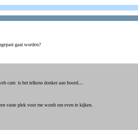
angepast gaat worden?
eb cam is het telkens donker aan boord....
n een vaste plek voor me wordt om even te kijken.