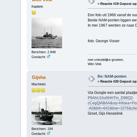
«
Reactie #19 Gepost op
Kapitein
Een foto uit 1966 vanaf de vu
Beide NAM-ponten liggen wer
In mei 1967 werden ze naar D
foto: George Visser
Berichten: 2.848
Geslacht:
met vriendelijke groeten,
Wim Vink
Re: NAM-ponten
Gijsha
«
Reactie #20 Gepost op
Machinist
Via Google een aantal plaatj
P9AhU1hv0HHTm_D98Q2-
cCegQIABAA&oq=Hilsea+Fi
-A0&bih=642&biw=1076&cli
Groet, Gijs Hesselink
Berichten: 194
Geslacht: