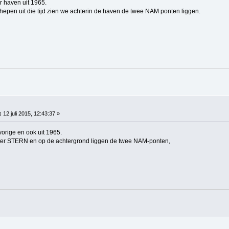
r haven uit 1965.
epen uit die tijd zien we achterin de haven de twee NAM ponten liggen.
:
12 juli 2015, 12:43:37 »
vorige en ook uit 1965.
ter STERN en op de achtergrond liggen de twee NAM-ponten,