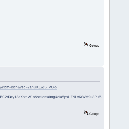
Gelogd
rry&tbm=isch&ved=2ahUKEwjS_PO-t-
BC2d3cy13aXotaW1n&sclient=img&ei=5psUZNLxKrWM9u8Puf6-
Gelogd