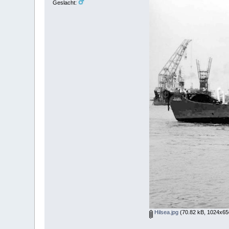
Geslacht:
Hilsea.jpg
(70.82 kB, 1024x65