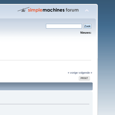
Nieuws:
« vorige
volgende »
PRINT