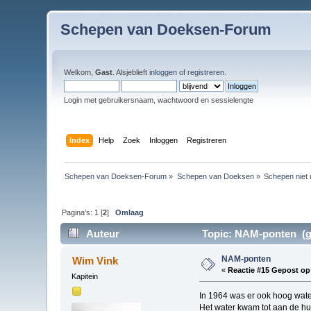
Schepen van Doeksen-Forum
Welkom,
Gast
. Alsjeblieft
inloggen
of
registreren
.
Login met gebruikersnaam, wachtwoord en sessielengte
Index
Help
Zoek
Inloggen
Registreren
Schepen van Doeksen-Forum
»
Schepen van Doeksen
»
Schepen niet 
Pagina's:
1
[
2
]
Omlaag
Auteur
Topic: NAM-ponten (ge
NAM-ponten
Wim Vink
«
Reactie #15 Gepost op
Kapitein
In 1964 was er ook hoog wate
Het water kwam tot aan de h