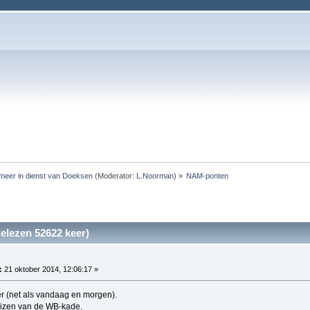
meer in dienst van Doeksen
(Moderator:
L.Noorman
) »
NAM-ponten
lezen 52622 keer)
:
21 oktober 2014, 12:06:17 »
r (net als vandaag en morgen).
uizen van de WB-kade.