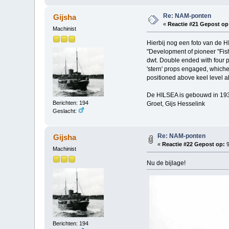
Re: NAM-ponten
Gijsha
«
Reactie #21 Gepost op
Machinist
Hierbij nog een foto van de 
"Development of pioneer "Fis
dwt. Double ended with four p
'stern' props engaged, whiche
positioned above keel level 
De HILSEA is gebouwd in 193
Berichten: 194
Groet, Gijs Hesselink
Geslacht:
Re: NAM-ponten
Gijsha
«
Reactie #22 Gepost op:
9
Machinist
Nu de bijlage!
Berichten: 194