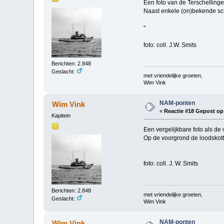
Een foto van de Terschellinge
Naast enkele (on)bekende sch
''
foto: coll. J.W. Smits
Berichten: 2.848
Geslacht:
met vriendelijke groeten,
Wim Vink
NAM-ponten
Wim Vink
«
Reactie #18 Gepost op
Kapitein
Een vergelijkbare foto als de 
Op de voorgrond de loodskot
foto: coll. J. W. Smits
Berichten: 2.848
met vriendelijke groeten,
Geslacht:
Wim Vink
NAM-ponten
Wim Vink