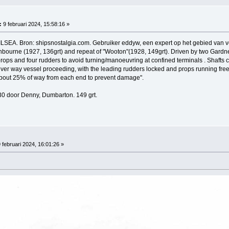
:
9 februari 2024, 15:58:16 »
HILSEA. Bron: shipsnostalgia.com. Gebruiker eddyw, een expert op het gebied van
hbourne (1927, 136grt) and repeat of "Wooton"(1928, 149grt). Driven by two Gardne
rops and four rudders to avoid turning/manoeuvring at confined terminals . Shafts 
ver way vessel proceeding, with the leading rudders locked and props running free
about 25% of way from each end to prevent damage".
0 door Denny, Dumbarton. 149 grt.
 februari 2024, 16:01:26 »