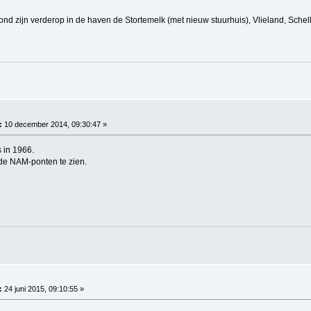
nd zijn verderop in de haven de Stortemelk (met nieuw stuurhuis), Vlieland, Schel
:
10 december 2014, 09:30:47 »
 in 1966.
ide NAM-ponten te zien.
:
24 juni 2015, 09:10:55 »