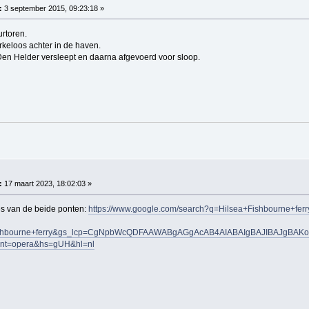
:
3 september 2015, 09:23:18 »
urtoren.
keloos achter in de haven.
en Helder versleept en daarna afgevoerd voor sloop.
:
17 maart 2023, 18:02:03 »
es van de beide ponten:
https://www.google.com/search?q=Hilsea+Fishbourne+fe
shbourne+ferry&gs_lcp=CgNpbWcQDFAAWABgAGgAcAB4AIABAIgBAJIBAJgBAKo
ent=opera&hs=gUH&hl=nl