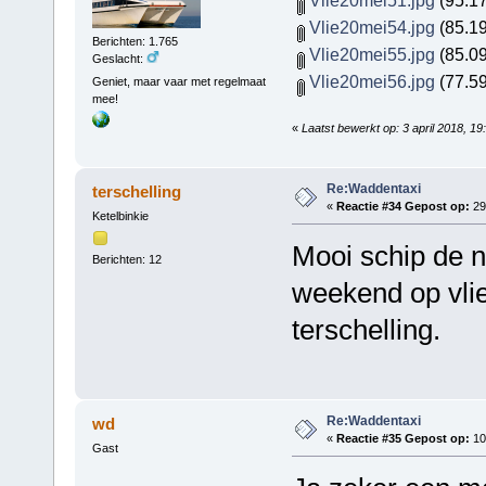
Vlie20mei54.jpg
(85.19
Berichten: 1.765
Vlie20mei55.jpg
(85.09
Geslacht:
Vlie20mei56.jpg
(77.59
Geniet, maar vaar met regelmaat
mee!
«
Laatst bewerkt op: 3 april 2018, 
Re:Waddentaxi
terschelling
«
Reactie #34 Gepost op:
29
Ketelbinkie
Mooi schip de n
Berichten: 12
weekend op vli
terschelling.
Re:Waddentaxi
wd
«
Reactie #35 Gepost op:
10 
Gast