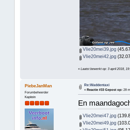
Vlie20mei39.jpg
(45.67
Vlie20mei42.jpg
(32.07
«
Laatst bewerkt op: 3 april 2018, 
Re:Waddentaxi
PiebeJanMan
«
Reactie #33 Gepost op:
28 me
Forumbeheerder
Kapitein
En maandagocht
Vlie20mei47.jpg
(139.8
Vlie20mei49.jpg
(103.0
Vlie20mei51.jpg
(95.17