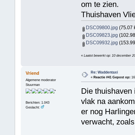
om te zien.
Thuishaven Vliel
DSC09800.jpg
(75.07 
DSC09823.jpg
(102.98
DSC09932.jpg
(153.99
«
Laatst bewerkt op: 10 december 2
Re: Waddentaxi
Vriend
«
Reactie #41 Gepost op:
16 
Algemene moderator
Stuurman
Die thuishaven i
vlak na aankoms
Berichten: 1.043
Geslacht:
er nog Harlinge
verwacht, zoals 