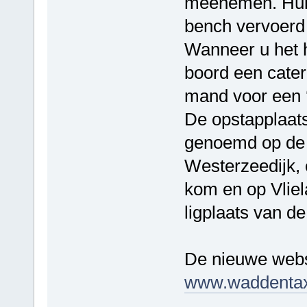
meenemen. Huis
bench vervoerd
Wanneer u het h
boord een cate
mand voor een ‘
De opstapplaat
genoemd op de n
Westerzeedijk, 
kom en op Vliel
ligplaats van d
De nieuwe websi
www.waddentax