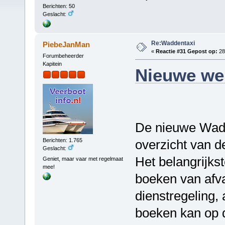
Berichten: 50
Geslacht:
Re:Waddentaxi
PiebeJanMan
«
Reactie #31 Gepost op:
28
Forumbeheerder
Kapitein
Nieuwe web
De nieuwe Wadde
Berichten: 1.765
overzicht van 
Geslacht:
Het belangrijks
Geniet, maar vaar met regelmaat
mee!
boeken van afva
dienstregeling,
boeken kan op 