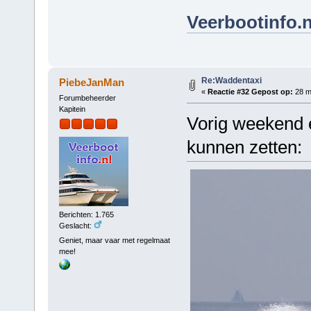
Veerbootinfo.n
Re:Waddentaxi
PiebeJanMan
«
Reactie #32 Gepost op:
28 me
Forumbeheerder
Kapitein
Vorig weekend e
kunnen zetten:
Berichten: 1.765
Geslacht:
Geniet, maar vaar met regelmaat
mee!