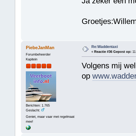
Ja zeker een mo
Groetjes:Willem
Re:Waddentaxi
PiebeJanMan
«
Reactie #36 Gepost op:
11 
Forumbeheerder
Kapitein
Volgens mij wel
op
www.waddent
Berichten: 1.765
Geslacht:
Geniet, maar vaar met regelmaat
mee!