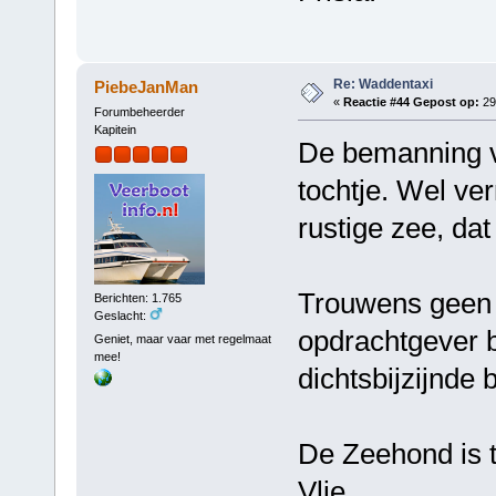
Re: Waddentaxi
PiebeJanMan
«
Reactie #44 Gepost op:
29
Forumbeheerder
Kapitein
De bemanning v
tochtje. Wel ver
rustige zee, dat
Trouwens geen c
Berichten: 1.765
Geslacht:
opdrachtgever 
Geniet, maar vaar met regelmaat
mee!
dichtsbijzijnde
De Zeehond is 
Vlie.