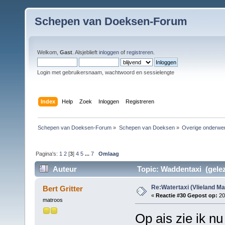
Schepen van Doeksen-Forum
Welkom,
Gast
. Alsjeblieft
inloggen
of
registreren
.
Login met gebruikersnaam, wachtwoord en sessielengte
Index
Help
Zoek
Inloggen
Registreren
Schepen van Doeksen-Forum
»
Schepen van Doeksen
»
Overige onderwe
Pagina's:
1
2
[
3
]
4
5
...
7
Omlaag
Auteur
Topic: Waddentaxi (gelez
Re:Watertaxi (Vlieland Ma
Bert Gritter
«
Reactie #30 Gepost op:
20
matroos
Op ais zie ik nu