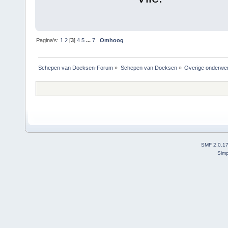
Pagina's:
1
2
[
3
]
4
5
...
7
Omhoog
Schepen van Doeksen-Forum
»
Schepen van Doeksen
»
Overige onderwe
SMF 2.0.1
Simp