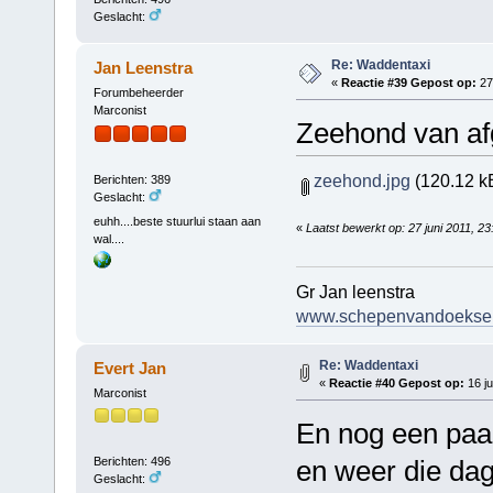
Geslacht:
Re: Waddentaxi
Jan Leenstra
«
Reactie #39 Gepost op:
27 
Forumbeheerder
Marconist
Zeehond van af
zeehond.jpg
(120.12 k
Berichten: 389
Geslacht:
euhh....beste stuurlui staan aan
«
Laatst bewerkt op: 27 juni 2011, 2
wal....
Gr Jan leenstra
www.schepenvandoeksen
Re: Waddentaxi
Evert Jan
«
Reactie #40 Gepost op:
16 ju
Marconist
En nog een paar
Berichten: 496
en weer die dag
Geslacht: