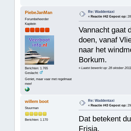
Re: Waddentaxi
PiebeJanMan
«
Reactie #42 Gepost op:
28
Forumbeheerder
Kapitein
Vannacht gaat d
doen, vanaf Vl
naar het windm
Borkum.
«
Laatst bewerkt op: 28 oktober 201
Berichten: 1.765
Geslacht:
Geniet, maar vaar met regelmaat
mee!
Re: Waddentaxi
willem boot
«
Reactie #43 Gepost op:
29
Stuurman
Dat betekent d
Berichten: 1.170
Frisia.