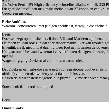
Martin
:
2 x Volvo Penta IPS High efficiency schroefinstallaties van elk 330 
Dit geeft de "taxi"' een maximale snelheid van 27 knoop en een krui
Groet, een insider...
PiebeJanMan
:
Waarom "concurreren" met je eigen sneldienst, terwijl je die snelheid 
Leen
:
Doeksen zegt op hun site dat zij door Vlieland Maritiem zijn benaderd
De reden zal dan ook zijn dat er daardoor makkelijker kan worden ge
Eigenlijk zie ik niet in wat daar nu weer fout aan is gezien de bovenst
Het gaat om al bestaand watertaxi vervoer buiten de eigen dienstregeli
lijkt me.
Wagenborg ging Doeksen al voor, dus waarom niet.
Dat Doeksen een subsidie aanvraagt voor een groene boot evenals bijv
uitbleef) voor een nieuwe ferry staat daar toch los van.
Gezien de al weer sterk stijgende olie prijzen lijkt me dat alleen maar
Soms denk ik 't is ook nooit goed
Leen
Humtidumty
: