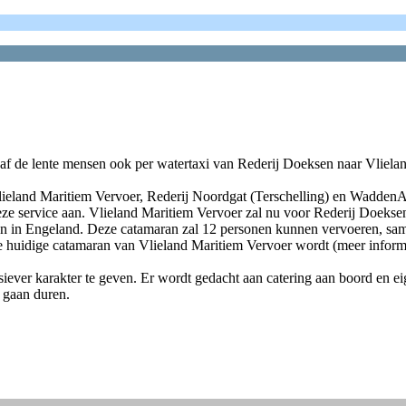
af de lente mensen ook per watertaxi van Rederij Doeksen naar Vliela
 Vlieland Maritiem Vervoer, Rederij Noordgat (Terschelling) en WaddenA
ze service aan. Vlieland Maritiem Vervoer zal nu voor Rederij Doeksen
n in Engeland. Deze catamaran zal 12 personen kunnen vervoeren, same
 de huidige catamaran van Vlieland Maritiem Vervoer wordt (meer informa
siever karakter te geven. Er wordt gedacht aan catering aan boord en e
n gaan duren.