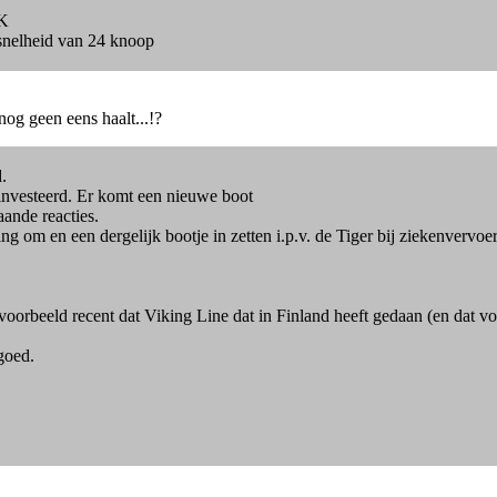
PK
ssnelheid van 24 knoop
nog geen eens haalt...!?
.
investeerd. Er komt een nieuwe boot
aande reacties.
ng om en een dergelijk bootje in zetten i.p.v. de Tiger bij ziekenvervo
oorbeeld recent dat Viking Line dat in Finland heeft gedaan (en dat v
 goed.