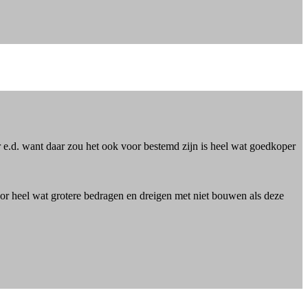
er e.d. want daar zou het ook voor bestemd zijn is heel wat goedkoper
oor heel wat grotere bedragen en dreigen met niet bouwen als deze