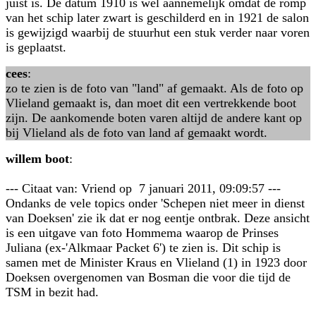
juist is. De datum 1910 is wel aannemelijk omdat de romp
van het schip later zwart is geschilderd en in 1921 de salon
is gewijzigd waarbij de stuurhut een stuk verder naar voren
is geplaatst.
cees
:
zo te zien is de foto van "land" af gemaakt. Als de foto op
Vlieland gemaakt is, dan moet dit een vertrekkende boot
zijn. De aankomende boten varen altijd de andere kant op
bij Vlieland als de foto van land af gemaakt wordt.
willem boot
:
--- Citaat van: Vriend op 7 januari 2011, 09:09:57 ---
Ondanks de vele topics onder 'Schepen niet meer in dienst
van Doeksen' zie ik dat er nog eentje ontbrak. Deze ansicht
is een uitgave van foto Hommema waarop de Prinses
Juliana (ex-'Alkmaar Packet 6') te zien is. Dit schip is
samen met de Minister Kraus en Vlieland (1) in 1923 door
Doeksen overgenomen van Bosman die voor die tijd de
TSM in bezit had.