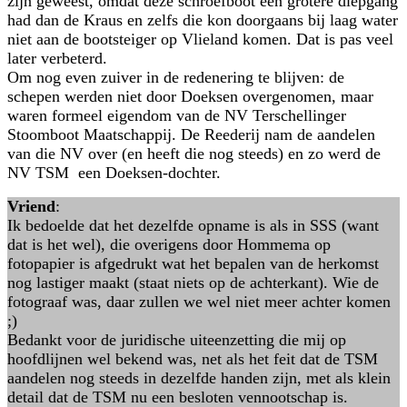
zijn geweest, omdat deze schroefboot een grotere diepgang
had dan de Kraus en zelfs die kon doorgaans bij laag water
niet aan de bootsteiger op Vlieland komen. Dat is pas veel
later verbeterd.
Om nog even zuiver in de redenering te blijven: de
schepen werden niet door Doeksen overgenomen, maar
waren formeel eigendom van de NV Terschellinger
Stoomboot Maatschappij. De Reederij nam de aandelen
van die NV over (en heeft die nog steeds) en zo werd de
NV TSM een Doeksen-dochter.
Vriend
:
Ik bedoelde dat het dezelfde opname is als in SSS (want
dat is het wel), die overigens door Hommema op
fotopapier is afgedrukt wat het bepalen van de herkomst
nog lastiger maakt (staat niets op de achterkant). Wie de
fotograaf was, daar zullen we wel niet meer achter komen
;)
Bedankt voor de juridische uiteenzetting die mij op
hoofdlijnen wel bekend was, net als het feit dat de TSM
aandelen nog steeds in dezelfde handen zijn, met als klein
detail dat de TSM nu een besloten vennootschap is.