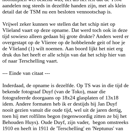
aandelen nog steeds in dezelfde handen zijn, met als klein
detail dat de TSM nu een besloten vennootschap is.
Vrijwel zeker kunnen we stellen dat het schip niet op
Vlieland vaart op deze opname. Dat werd toch ook in deze
tijd sowieso alleen gedaan bij grote drukte? Anders werd er
overgestapt op de Vlieree op de hobbelende geit of hoe je
de Vlieland (1) wilt noemen. Aan boord lijkt het niet erg
druk dus het heeft er alle schijn van dat het schip hier van
of naar Terschelling vaart.
--- Einde van citaat ---
Inderdaad, de opname is dezelfde. Op TS was in die tijd de
bekende fotograaf Duyf (van de Toko), maar die
fotografeerde doorgaans op 18x24 glasplaten of 13x18
idem. Andere formaten heb ik er destijds bij Jan Duyf
nooit gezien vanuit die oude tijd, wel uit de jaren dertig,
toen hij met rolfilms begon (tegenwoordig zitten ze bij het
Behouden Huys). Oude Duyf, zijn vader, begon omstreeks
1910 en heeft in 1911 de 'Terschelling' en 'Neptunus' van