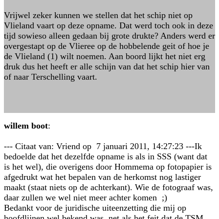
Vrijwel zeker kunnen we stellen dat het schip niet op
Vlieland vaart op deze opname. Dat werd toch ook in deze
tijd sowieso alleen gedaan bij grote drukte? Anders werd er
overgestapt op de Vlieree op de hobbelende geit of hoe je
de Vlieland (1) wilt noemen. Aan boord lijkt het niet erg
druk dus het heeft er alle schijn van dat het schip hier van
of naar Terschelling vaart.
willem boot
:
--- Citaat van: Vriend op 7 januari 2011, 14:27:23 ---Ik
bedoelde dat het dezelfde opname is als in SSS (want dat
is het wel), die overigens door Hommema op fotopapier is
afgedrukt wat het bepalen van de herkomst nog lastiger
maakt (staat niets op de achterkant). Wie de fotograaf was,
daar zullen we wel niet meer achter komen ;)
Bedankt voor de juridische uiteenzetting die mij op
hoofdlijnen wel bekend was, net als het feit dat de TSM