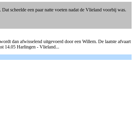
 Dat scheelde een paar natte voeten nadat de Vlieland voorbij was.
ordt dan afwisselend uitgevoerd door een Willem. De laatste afvaart
 14.05 Harlingen - Vlieland...