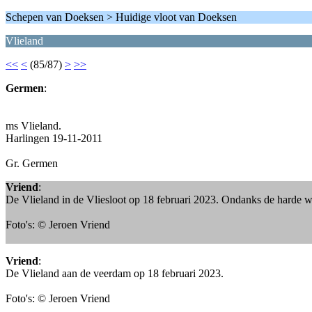
Schepen van Doeksen > Huidige vloot van Doeksen
Vlieland
<<
<
(85/87)
>
>>
Germen
:
ms Vlieland.
Harlingen 19-11-2011
Gr. Germen
Vriend
:
De Vlieland in de Vliesloot op 18 februari 2023. Ondanks de harde win
Foto's: © Jeroen Vriend
Vriend
:
De Vlieland aan de veerdam op 18 februari 2023.
Foto's: © Jeroen Vriend