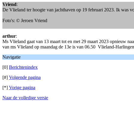
Vriend
:
De Vlieland ter hoogte van jachthaven op 19 februari 2023. Ik was v
Foto's: © Jeroen Vriend
arthur
:
Ms Vlieland gaat van 13 maart tot en met 29 maart 2023 opnieuw naa
van ms Vlieland op maandag de 13e is van 06.50 Vlieland-Harlingen;
Navigatie
[0]
Berichtenindex
[#]
Volgende pagina
[*]
Vorige pagina
Naar de volledige versie