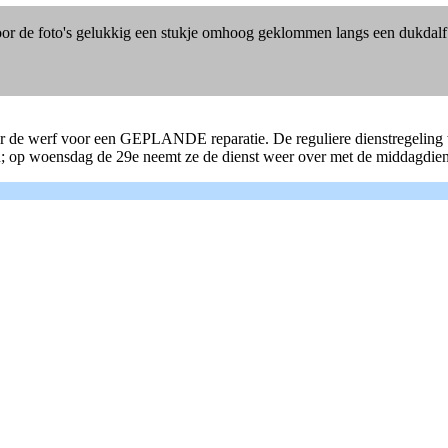
oor de foto's gelukkig een stukje omhoog geklommen langs een dukdalf.
r de werf voor een GEPLANDE reparatie. De reguliere dienstregeling w
 op woensdag de 29e neemt ze de dienst weer over met de middagdienst