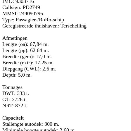
IMO: 9303716
Callsign: PD2749
MMSI: 244090796
Type: Passagier-/RoRo-schip
Geregistreerde thuishaven: Terschelling
Afmetingen
Lengte (oa): 67,84 m.
Lengte (pp): 62,64 m.
Breedte (gem): 17,0 m.
Breedte (extr): 17,25 m.
Diepgang (CWL): 2,6 m.
Depth: 5,0 m.
Tonnages
DWT: 333 t.
GT: 2726 t.
NRT: 872 t.
Capaciteit
Stallengte autodek: 300 m.
Minimale hoogte autodek: 2,60 m.