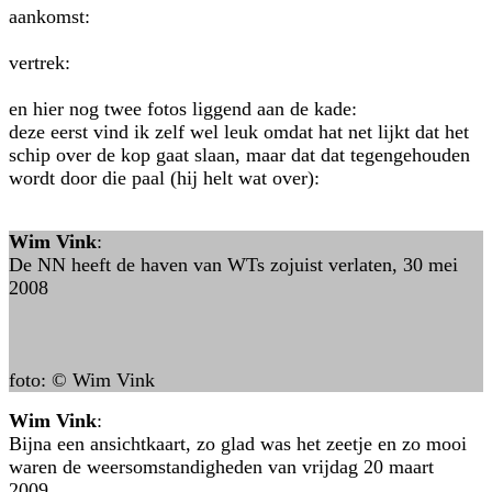
aankomst:
vertrek:
en hier nog twee fotos liggend aan de kade:
deze eerst vind ik zelf wel leuk omdat hat net lijkt dat het
schip over de kop gaat slaan, maar dat dat tegengehouden
wordt door die paal (hij helt wat over):
Wim Vink
:
De NN heeft de haven van WTs zojuist verlaten, 30 mei
2008
foto: © Wim Vink
Wim Vink
:
Bijna een ansichtkaart, zo glad was het zeetje en zo mooi
waren de weersomstandigheden van vrijdag 20 maart
2009.