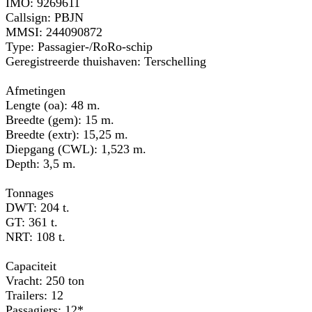
IMO: 9269611
Callsign: PBJN
MMSI: 244090872
Type: Passagier-/RoRo-schip
Geregistreerde thuishaven: Terschelling
Afmetingen
Lengte (oa): 48 m.
Breedte (gem): 15 m.
Breedte (extr): 15,25 m.
Diepgang (CWL): 1,523 m.
Depth: 3,5 m.
Tonnages
DWT: 204 t.
GT: 361 t.
NRT: 108 t.
Capaciteit
Vracht: 250 ton
Trailers: 12
Passagiers: 12*