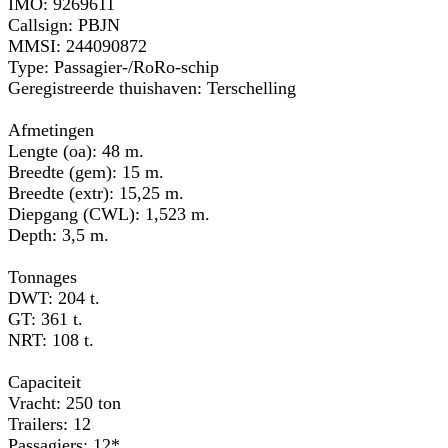
IMO: 9269611
Callsign: PBJN
MMSI: 244090872
Type: Passagier-/RoRo-schip
Geregistreerde thuishaven: Terschelling
Afmetingen
Lengte (oa): 48 m.
Breedte (gem): 15 m.
Breedte (extr): 15,25 m.
Diepgang (CWL): 1,523 m.
Depth: 3,5 m.
Tonnages
DWT: 204 t.
GT: 361 t.
NRT: 108 t.
Capaciteit
Vracht: 250 ton
Trailers: 12
Passagiers: 12*