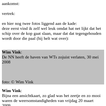
aankomst:
vertrek:
en hier nog twee fotos liggend aan de kade:
deze eerst vind ik zelf wel leuk omdat hat net lijkt dat het
schip over de kop gaat slaan, maar dat dat tegengehouden
wordt door die paal (hij helt wat over):
Wim Vink
:
De NN heeft de haven van WTs zojuist verlaten, 30 mei
2008
foto: © Wim Vink
Wim Vink
:
Bijna een ansichtkaart, zo glad was het zeetje en zo mooi
waren de weersomstandigheden van vrijdag 20 maart
2009.