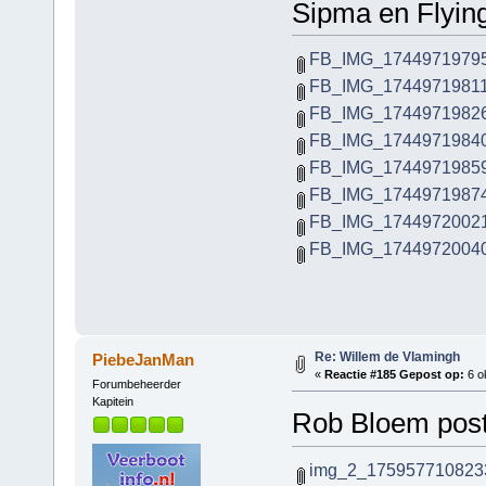
Sipma en Flyin
FB_IMG_17449719795
FB_IMG_17449719811
FB_IMG_17449719826
FB_IMG_17449719840
FB_IMG_17449719859
FB_IMG_17449719874
FB_IMG_17449720021
FB_IMG_17449720040
Re: Willem de Vlamingh
PiebeJanMan
«
Reactie #185 Gepost op:
6 o
Forumbeheerder
Kapitein
Rob Bloem postt
img_2_1759577108233