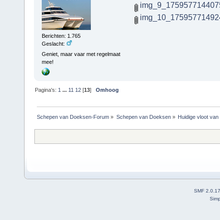
img_9_1759577144075
img_10_175957714924
Berichten: 1.765
Geslacht:
Geniet, maar vaar met regelmaat
mee!
Pagina's:
1
...
11
12
[
13
]
Omhoog
Schepen van Doeksen-Forum
»
Schepen van Doeksen
»
Huidige vloot va
SMF 2.0.1
Simp