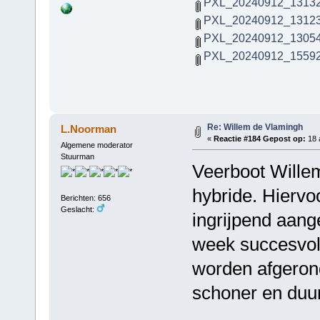
PXL_20240912_13132
PXL_20240912_13123
PXL_20240912_13054
PXL_20240912_15592
Re: Willem de Vlamingh
L.Noorman
«
Reactie #184 Gepost op:
18 a
Algemene moderator
Stuurman
Veerboot Wille
hybride. Hiervo
Berichten: 656
Geslacht:
ingrijpend aang
week succesvol
worden afgerond
schoner en duu