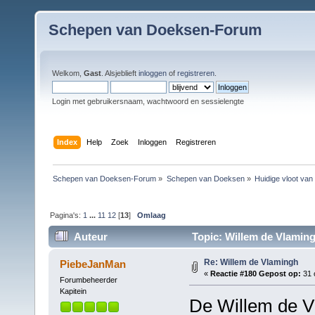
Schepen van Doeksen-Forum
Welkom,
Gast
. Alsjeblieft
inloggen
of
registreren
.
Login met gebruikersnaam, wachtwoord en sessielengte
Index
Help
Zoek
Inloggen
Registreren
Schepen van Doeksen-Forum
»
Schepen van Doeksen
»
Huidige vloot va
Pagina's:
1
...
11
12
[
13
]
Omlaag
Auteur
Topic: Willem de Vlaming
Re: Willem de Vlamingh
PiebeJanMan
«
Reactie #180 Gepost op:
31 
Forumbeheerder
Kapitein
De Willem de V