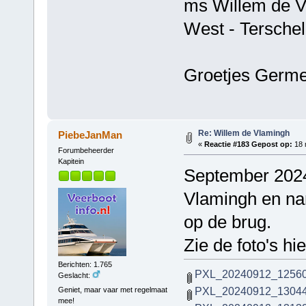
ms Willem de V
West - Terschell
Groetjes Germ
Re: Willem de Vlamingh
PiebeJanMan
«
Reactie #183 Gepost op:
18 
Forumbeheerder
Kapitein
September 2024
Vlamingh en na
op de brug.
Zie de foto's hi
Berichten: 1.765
PXL_20240912_12560
Geslacht:
PXL_20240912_13044
Geniet, maar vaar met regelmaat
mee!