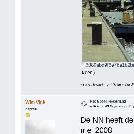
6089abd9f6e7ba1b2be
keer.)
«
Laatst bewerkt op: 10 december 2
Re: Noord Nederland
Wim Vink
«
Reactie #3 Gepost op:
13 j
Kapitein
De NN heeft de 
mei 2008