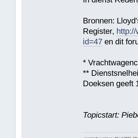
Bronnen: Lloyd's
Register,
http:/
id=47
en dit for
* Vrachtwagenc
** Dienstsnelhe
Doeksen geeft 
Topicstart: Pi