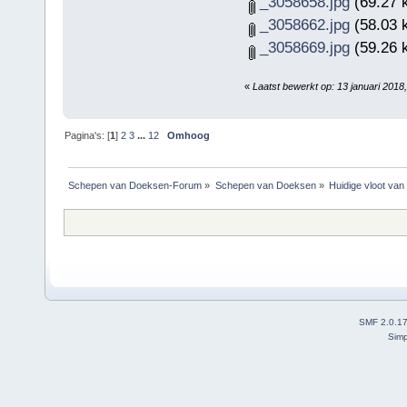
_3058658.jpg
(69.27 
_3058662.jpg
(58.03 
_3058669.jpg
(59.26 
«
Laatst bewerkt op: 13 januari 201
Pagina's: [
1
]
2
3
...
12
Omhoog
Schepen van Doeksen-Forum
»
Schepen van Doeksen
»
Huidige vloot va
SMF 2.0.1
Simp