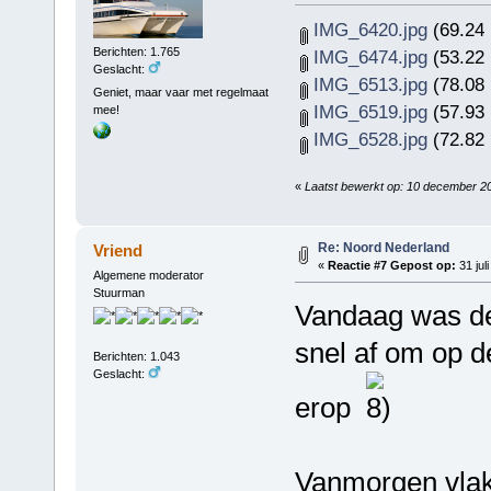
IMG_6420.jpg
(69.24 
Berichten: 1.765
IMG_6474.jpg
(53.22 
Geslacht:
IMG_6513.jpg
(78.08 
Geniet, maar vaar met regelmaat
IMG_6519.jpg
(57.93 
mee!
IMG_6528.jpg
(72.82 
«
Laatst bewerkt op: 10 december 2
Re: Noord Nederland
Vriend
«
Reactie #7 Gepost op:
31 jul
Algemene moderator
Stuurman
Vandaag was de
snel af om op de
Berichten: 1.043
Geslacht:
erop
Vanmorgen vlak