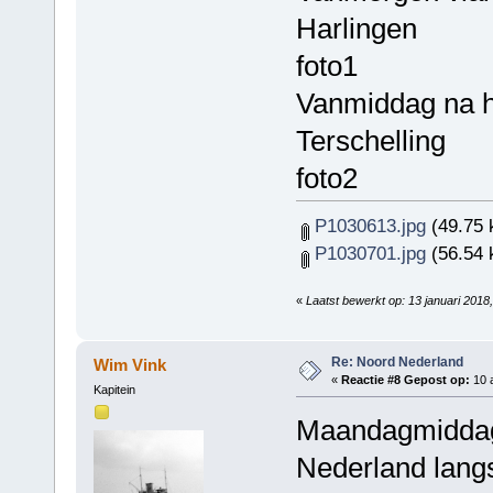
Harlingen
foto1
Vanmiddag na h
Terschelling
foto2
P1030613.jpg
(49.75 
P1030701.jpg
(56.54 
«
Laatst bewerkt op: 13 januari 201
Re: Noord Nederland
Wim Vink
«
Reactie #8 Gepost op:
10 a
Kapitein
Maandagmiddag
Nederland lang