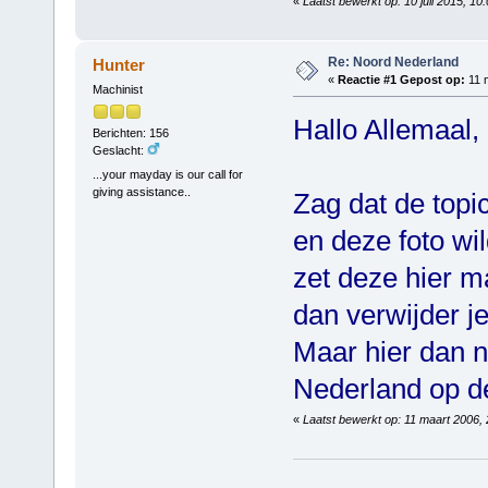
«
Laatst bewerkt op: 10 juli 2015, 1
Re: Noord Nederland
Hunter
«
Reactie #1 Gepost op:
11 m
Machinist
Hallo Allemaal,
Berichten: 156
Geslacht:
...your mayday is our call for
giving assistance..
Zag dat de top
en deze foto wi
zet deze hier m
dan verwijder j
Maar hier dan n
Nederland op d
«
Laatst bewerkt op: 11 maart 2006,