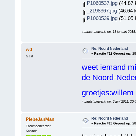
P1060537.jpg
(44.87 
_2198367.jpg
(46.64 
P1060539.jpg
(51.05 
«
Laatst bewerkt op: 13 januari 201
Re: Noord Nederland
wd
«
Reactie #12 Gepost op:
28 
Gast
weet iemand mis
de Noord-Nederl
groetjes:wille
«
Laatst bewerkt op: 3 juni 2011, 20
Re: Noord Nederland
PiebeJanMan
«
Reactie #13 Gepost op:
28 
Forumbeheerder
Kapitein