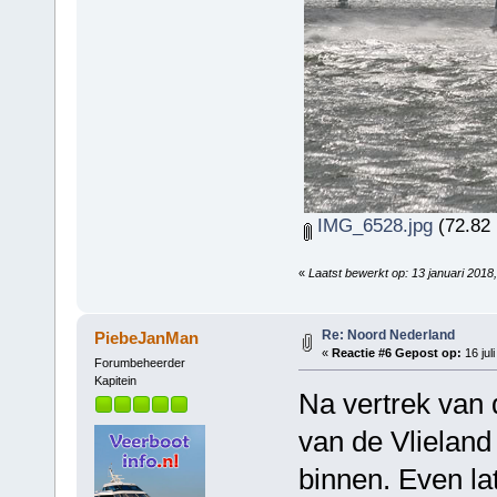
IMG_6528.jpg
(72.82 
«
Laatst bewerkt op: 13 januari 201
Re: Noord Nederland
PiebeJanMan
«
Reactie #6 Gepost op:
16 jul
Forumbeheerder
Kapitein
Na vertrek van
van de Vlielan
binnen. Even la