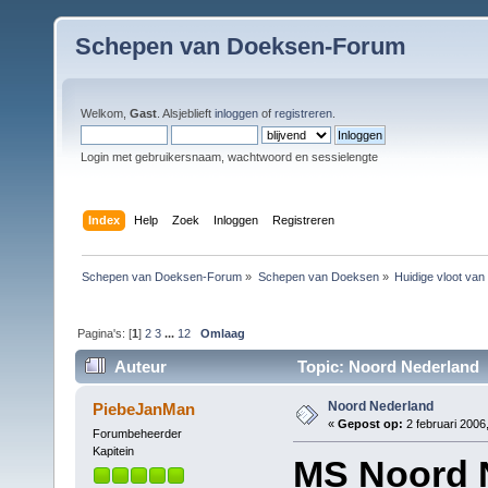
Schepen van Doeksen-Forum
Welkom,
Gast
. Alsjeblieft
inloggen
of
registreren
.
Login met gebruikersnaam, wachtwoord en sessielengte
Index
Help
Zoek
Inloggen
Registreren
Schepen van Doeksen-Forum
»
Schepen van Doeksen
»
Huidige vloot va
Pagina's: [
1
]
2
3
...
12
Omlaag
Auteur
Topic: Noord Nederland 
Noord Nederland
PiebeJanMan
«
Gepost op:
2 februari 2006
Forumbeheerder
Kapitein
MS Noord 