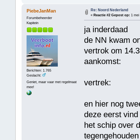
Re: Noord Nederland
PiebeJanMan
«
Reactie #2 Gepost op:
1 mei 
Forumbeheerder
Kapitein
ja inderdaad
de NN kwam ong
vertrok om 14.3
aankomst:
Berichten: 1.765
Geslacht:
vertrek:
Geniet, maar vaar met regelmaat
mee!
en hier nog twe
deze eerst vind 
het schip over 
tegengehouden w