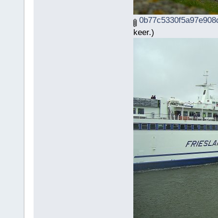
0b77c5330f5a97e908d
keer.)