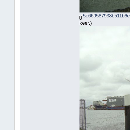
5c669587938b511b6e5
keer.)