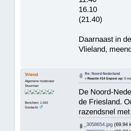
16.10
(21.40)
Daarnaast in d
Vlieland, meen
Re: Noord Nederland
Vriend
«
Reactie #14 Gepost op:
5 maa
Algemene moderator
Stuurman
De Noord-Neder
de Friesland. 
Berichten: 1.043
Geslacht:
razendsnel met 
_3058654.jpg
(69.94 