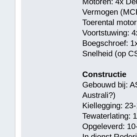
Motoren: 4x D
Vermogen (MCR
Toerental moto
Voortstuwing: 4x
Boegschroef: 1x
Snelheid (op C
Constructie
Gebouwd bij: A
Australi?)
Kiellegging: 23
Tewaterlating: 
Opgeleverd: 10
In dienst Reder