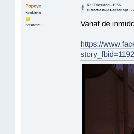
Re: Friesland - 1956
Popeye
«
Reactie #633 Gepost op:
12 a
Ketelbinkie
Vanaf de inmidd
Berichten: 1
https://www.fa
story_fbid=11