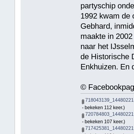
partyschip onde
1992 kwam de o
Gebhard, inmidd
maakte in 2002
naar het IJssel
de Historische
Enkhuizen. En d
© Facebookpagi
718043139_14480221
- bekeken 112 keer.)
720784803_14480221
- bekeken 107 keer.)
717425381_14480221