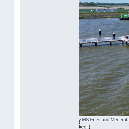
MS Friesland Medembli
keer.)