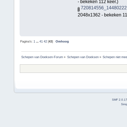
- bekeken 112 keer.)
720814556_14480222
2048x1362 - bekeken 11
Pagina's:
1
...
41
42
[
43
]
Omhoog
Schepen van Doeksen-Forum
»
Schepen van Doeksen
»
Schepen niet mee
SMF 2.0.1
Simp