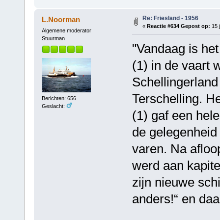
Re: Friesland - 1956
L.Noorman
«
Reactie #634 Gepost op:
15 j
Algemene moderator
Stuurman
"Vandaag is het
(1) in de vaart
Schellingerland
Terschelling. H
Berichten: 656
Geslacht:
(1) gaf een hele
de gelegenheid
varen. Na afloo
werd aan kapite
zijn nieuwe schi
anders!“ en daar l