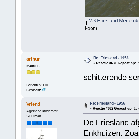
MS Friesland Medembli
keer.)
Re: Friesland - 1956
arthur
«
Reactie #631 Gepost op:
7
Machinist
schitterende se
Berichten: 170
Geslacht:
Re: Friesland - 1956
Vriend
«
Reactie #632 Gepost op:
15 
Algemene moderator
Stuurman
De Friesland a
Enkhuizen. Zoal