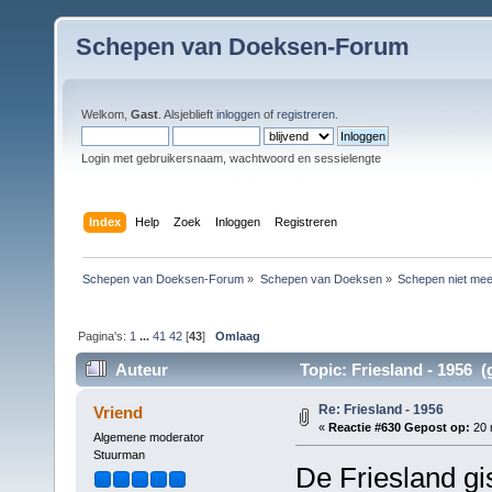
Schepen van Doeksen-Forum
Welkom,
Gast
. Alsjeblieft
inloggen
of
registreren
.
Login met gebruikersnaam, wachtwoord en sessielengte
Index
Help
Zoek
Inloggen
Registreren
Schepen van Doeksen-Forum
»
Schepen van Doeksen
»
Schepen niet mee
Pagina's:
1
...
41
42
[
43
]
Omlaag
Auteur
Topic: Friesland - 1956 (
Re: Friesland - 1956
Vriend
«
Reactie #630 Gepost op:
20 
Algemene moderator
Stuurman
De Friesland gi