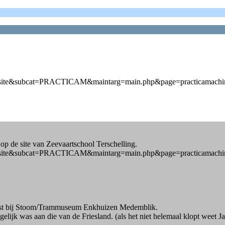
=miwbsite&subcat=PRACTICAM&maintarg=main.php&page=practicamac
p de site van Zeevaartschool Terschelling.
=miwbsite&subcat=PRACTICAM&maintarg=main.php&page=practicamac
ienst bij Stoom/Trammuseum Enkhuizen Medemblik.
lijk was aan die van de Friesland. (als het niet helemaal klopt weet Jan 