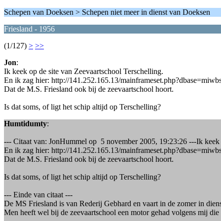
Schepen van Doeksen > Schepen niet meer in dienst van Doeksen
Friesland - 1956
(1/127)
>
>>
Jon
:
Ik keek op de site van Zeevaartschool Terschelling.
En ik zag hier: http://141.252.165.13/mainframeset.php?dbase
Dat de M.S. Friesland ook bij de zeevaartschool hoort.
Is dat soms, of ligt het schip altijd op Terschelling?
Humtidumty
:
--- Citaat van: JonHummel op 5 november 2005, 19:23:26 ---Ik keek o
En ik zag hier: http://141.252.165.13/mainframeset.php?dbase
Dat de M.S. Friesland ook bij de zeevaartschool hoort.
Is dat soms, of ligt het schip altijd op Terschelling?
--- Einde van citaat ---
De MS Friesland is van Rederij Gebhard en vaart in de zomer in d
Men heeft wel bij de zeevaartschool een motor gehad volgens mij die ge