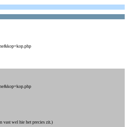
hine&kop=kop.php
hine&kop=kop.php
vast wel hie het precies zit.)