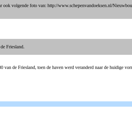
mt daar ook volgende foto van: http://www.schepenvandoeksen.nl/Nieu
de Friesland.
1980 van de Friesland, toen de haven werd veranderd naar de huidige vor