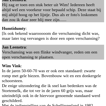
Hij zag er toen een stuk beter uit Wim! Iedereen heeft
altijd wel een voorkeur voor bepaald schip. Deze staat bij
mij altijd hoog op het lijstje. Dus als er foto's loskomen
dan zou ik daar zeer blij mee zijn......
Humtidumty
:
[Is ook bekend waarooooom die verschansing dicht was,
maar later tog vervangen is door een open verschansing?
Jan Leenstra
:
Verschansing was een flinke windvanger, reden om een
open verschansing te plaatsen.
Wim Vink
:
In de jaren 50-60-70 was er ook een standaard: zwarte
romp met gele biezen. Bovenbouw wit en een donkergele
schoorsteen.
De enige uitzondering die ik snel kan bedenken was de
Stortemelk, die tot ver in de jaren 60 grijs was, maar
uiteindelijk ook in de hiervoor genoemde standaard werd
geschilderd.
Met de indienstelling van de Schellingerland in 1982