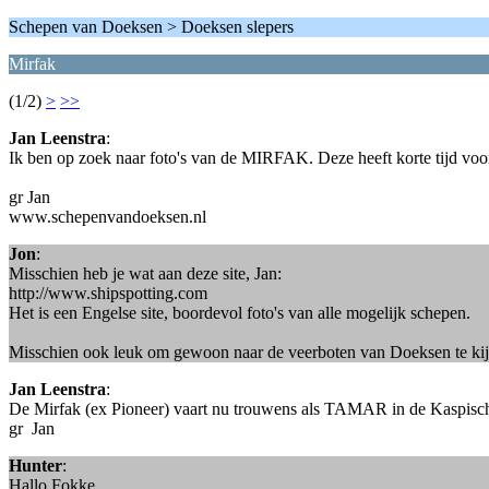
Schepen van Doeksen > Doeksen slepers
Mirfak
(1/2)
>
>>
Jan Leenstra
:
Ik ben op zoek naar foto's van de MIRFAK. Deze heeft korte tijd voo
gr Jan
www.schepenvandoeksen.nl
Jon
:
Misschien heb je wat aan deze site, Jan:
http://www.shipspotting.com
Het is een Engelse site, boordevol foto's van alle mogelijk schepen.
Misschien ook leuk om gewoon naar de veerboten van Doeksen te kijken
Jan Leenstra
:
De Mirfak (ex Pioneer) vaart nu trouwens als TAMAR in de Kaspische
gr Jan
Hunter
:
Hallo Fokke,