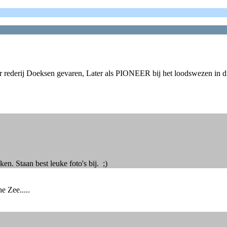
r rederij Doeksen gevaren, Later als PIONEER bij het loodswezen in di
. Staan best leuke foto's bij. ;)
 Zee.....