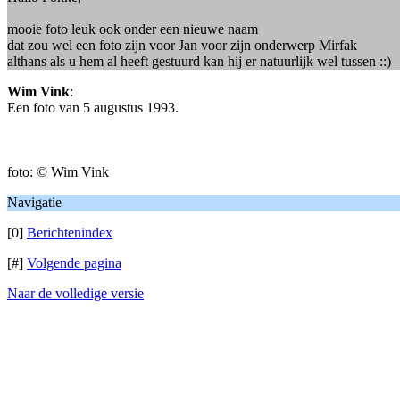
mooie foto leuk ook onder een nieuwe naam
dat zou wel een foto zijn voor Jan voor zijn onderwerp Mirfak
althans als u hem al heeft gestuurd kan hij er natuurlijk wel tussen ::)
Wim Vink
:
Een foto van 5 augustus 1993.
foto: © Wim Vink
Navigatie
[0]
Berichtenindex
[#]
Volgende pagina
Naar de volledige versie