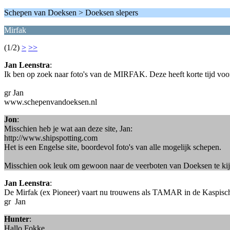
Schepen van Doeksen > Doeksen slepers
Mirfak
(1/2)
>
>>
Jan Leenstra
:
Ik ben op zoek naar foto's van de MIRFAK. Deze heeft korte tijd voo
gr Jan
www.schepenvandoeksen.nl
Jon
:
Misschien heb je wat aan deze site, Jan:
http://www.shipspotting.com
Het is een Engelse site, boordevol foto's van alle mogelijk schepen.
Misschien ook leuk om gewoon naar de veerboten van Doeksen te kijken
Jan Leenstra
:
De Mirfak (ex Pioneer) vaart nu trouwens als TAMAR in de Kaspische
gr Jan
Hunter
:
Hallo Fokke,