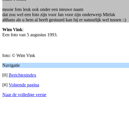
mooie foto leuk ook onder een nieuwe naam
dat zou wel een foto zijn voor Jan voor zijn onderwerp Mirfak
althans als u hem al heeft gestuurd kan hij er natuurlijk wel tussen ::)
Wim Vink
:
Een foto van 5 augustus 1993.
foto: © Wim Vink
Navigatie
[0]
Berichtenindex
[#]
Volgende pagina
Naar de volledige versie