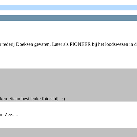
r rederij Doeksen gevaren, Later als PIONEER bij het loodswezen in di
. Staan best leuke foto's bij. ;)
 Zee.....